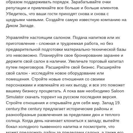
образом поддерживать порядок. Зарабатывайте очки
репутации и привлекайте все больше и больше клиентов.
Убедитесь, что ваши гости приходят снова и снова с
щедрыми чаевыми. Создайте самую известную компанию на
Диком Западе.
Управляйте настоящим салоном. Подача напитков или их
приготовление - сложная и трудоемкая работа, но без
предварительной подготовки материально-технической базы
это невозможно. Планируйте свое бронирование заранее и
держите свой салон в наличии. Увеличьте торговый капитал
путем переговоров. Расширяйте свой бизнес. Расширяйте
свой салон - исследуйте новое оборудование или
помещения. Стройте новые отношения со своими
персонажами и извлекайте из них выгоду, и все это поможет
вашему бизнесу процветать. А пока вам необходимо Saloon
Simulator скачать торрент на русском последняя версия.
Стройте отношения и открывайте для себя мир. Запад 19.
century.the century предлагает исторические районы и
разнообразные развлечения за пределами дюн и теплого
солнца. Когда день начинает клониться к западу, выпейте
бокал холодного тыквенного напитка и посмотрите, что
может предложить район за пределами салона, а также его