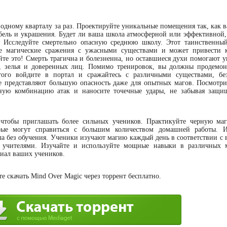
дному кварталу за раз. Проектируйте уникальные помещения так, как ва
мебель и украшения. Будет ли ваша школа атмосферной или эффективной
й! Исследуйте смертельно опасную среднюю школу. Этот таинственны
ые магические сражения с ужасными существами и может привести
уйте это! Смерть трагична и болезненна, но оставшиеся духи помогают 
, зелья и доверенных лиц. Помимо тренировок, вы должны продемон
того войдите в портал и сражайтесь с различными существами, б
 представляют большую опасность даже для опытных магов. Посмотри
чную комбинацию атак и наносите точечные удары, не забывая защи
 чтобы приглашать более сильных учеников. Практикуйте черную ма
рые могут справиться с большим количеством домашней работы. И
ла без обучения. Ученики изучают магию каждый день в соответствии с
учителями. Изучайте и используйте мощные навыки в различных м
циал ваших учеников.
е скачать Mind Over Magic через торрент бесплатно.