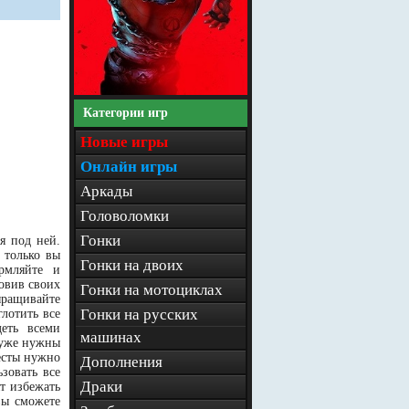
Категории игр
Новые игры
Онлайн игры
Аркады
Головоломки
Гонки
я под ней.
 только вы
Гонки на двоих
рмляйте и
овив своих
Гонки на мотоциклах
ыращивайте
Гонки на русских
глотить все
еть всеми
машинах
 уже нужны
есты нужно
Дополнения
ьзовать все
Драки
т избежать
вы сможете