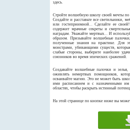
здесь.
Стройте волшебную школу своей мечты по о
Создайте и расставьте все светильники, 
или гостеприимной... Сделайте ее свое
содержит мрачные секреты и смертельн
наградам. Уважайте мертвых... И использ
образом. Призывайте волшебные палочки
полученные знания на практике. Для э
монстрами, убивающими существ, которые
слабые стороны, выберите наиболее уда
союзников во время эпических сражений.
Создавайте волшебные палочки и зелья,
оживлять немертвых помощников, кото
осваивайте магию. Это не может быть шко
ими расписанием и с назначенными им 
областях, чтобы раскрыть истинный потен
На этой странице по кнопке ниже вы может