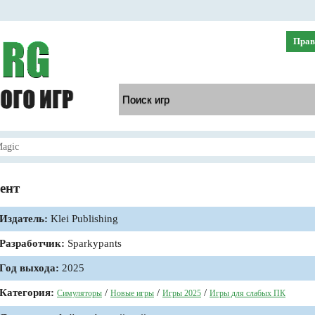
Прав
agic
ент
Издатель:
Klei Publishing
Разработчик:
Sparkypants
Год выхода:
2025
Категория:
/
/
/
Симуляторы
Новые игры
Игры 2025
Игры для слабых ПК