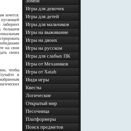
Зомби
Игры для девочек
м хочется.
Игры для детей
, пугающей
Игры для мальчиков
й лабиринт
 к большим
Игры на выживание
уникальным
стрировать
Игры на двоих
езобидными
Игры на русском
те на свои
щать своих
Игры для слабых ПК
Игры от Механиков
гию, чтобы
Игры от Xatab
зучайте и
Инди игры
 выбранным
агических
Квесты
Логические
Открытый мир
Песочница
Платформеры
Поиск предметов