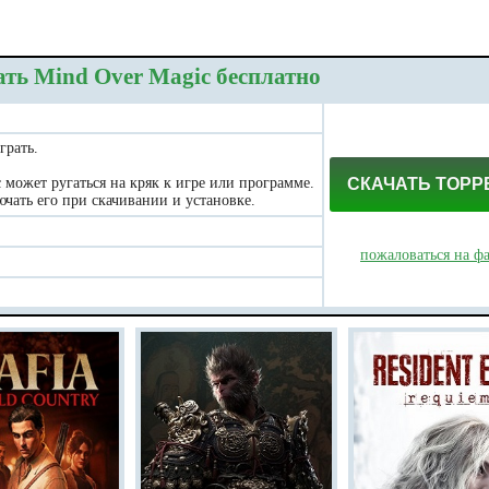
ть Mind Over Magic бесплатно
грать.
может ругаться на кряк к игре или программе.
СКАЧАТЬ ТОРР
чать его при скачивании и установке.
пожаловаться на ф