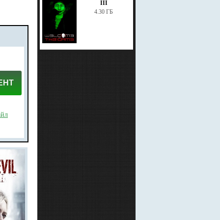
III
4.30 ГБ
ЕНТ
айл