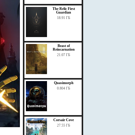
The Relic First
Guardian
18.91 ГБ
Beast of
Reincarnation
21.07 ГБ
Quasimorph
0.804 ГБ
Corsair Cove
27.55 ГБ