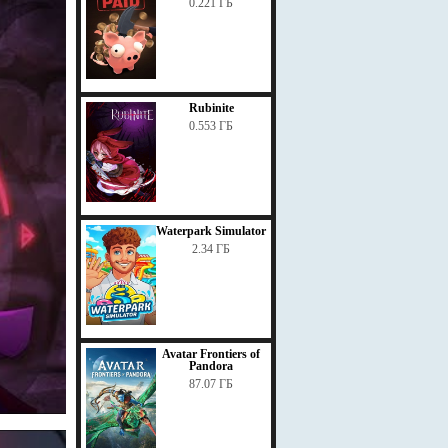
0.221 ГБ
Rubinite
0.553 ГБ
Waterpark Simulator
2.34 ГБ
Avatar Frontiers of
Pandora
87.07 ГБ