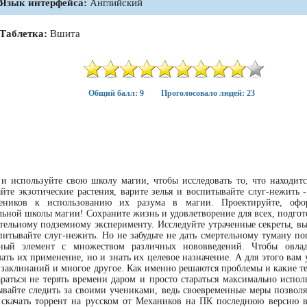
Язык интерфейса:
Английский
Таблетка:
Вшита
Общий балл: 9
Проголосовало людей: 23
 и используйте свою школу магии, чтобы исследовать то, что находитс
йте экзотические растения, варите зелья и воспитывайте слуг-нежить -
еников к использованию их разума в магии. Проектируйте, офо
ьной школы магии! Сохраните жизнь и удовлетворение для всех, подгот
тельному подземному эксперименту. Исследуйте утраченные секреты, в
спитывайте слуг-нежить. Но не забудьте не дать смертельному туману по
ный элемент с множеством различных нововведений. Чтобы овлад
ать их применение, но и знать их целевое назначение. А для этого вам
заклинаний и многое другое. Как именно решаются проблемы и какие т
араться не терять времени даром и просто стараться максимально испол
ывайте следить за своими учениками, ведь своевременные меры позволя
 скачать торрент на русском от Механиков на ПК последнюю версию 