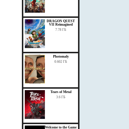
DRAGON QUEST
VII Reimagined
7.78 ГБ
Photomaly
0.602 ГБ
Tears of Metal
3.6 ГБ
Welcome to the Game