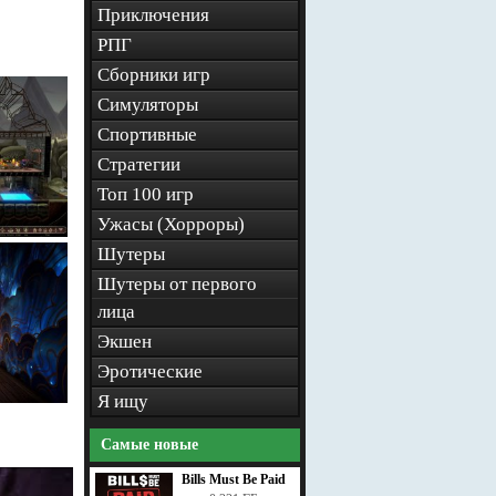
Приключения
РПГ
Сборники игр
Симуляторы
Спортивные
Стратегии
Топ 100 игр
Ужасы (Хорроры)
Шутеры
Шутеры от первого
лица
Экшен
Эротические
Я ищу
Самые новые
Bills Must Be Paid