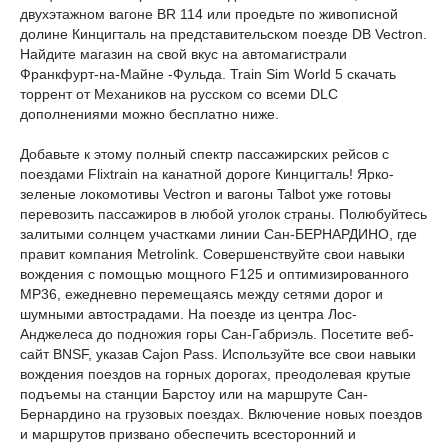
двухэтажном вагоне BR 114 или проедьте по живописной
долине Кинцигталь на представительском поезде DB Vectron.
Найдите магазин на свой вкус на автомагистрали
Франкфурт-на-Майне -Фульда. Train Sim World 5 скачать
торрент от Механиков на русском со всеми DLC
дополнениями можно бесплатно ниже.
Добавьте к этому полный спектр пассажирских рейсов с
поездами Flixtrain на канатной дороге Кинцигталь! Ярко-
зеленые локомотивы Vectron и вагоны Talbot уже готовы
перевозить пассажиров в любой уголок страны. Полюбуйтесь
залитыми солнцем участками линии Сан-БЕРНАРДИНО, где
правит компания Metrolink. Совершенствуйте свои навыки
вождения с помощью мощного F125 и оптимизированного
MP36, ежедневно перемещаясь между сетями дорог и
шумными автострадами. На поезде из центра Лос-
Анджелеса до подножия горы Сан-Габриэль. Посетите веб-
сайт BNSF, указав Cajon Pass. Используйте все свои навыки
вождения поездов на горных дорогах, преодолевая крутые
подъемы на станции Барстоу или на маршруте Сан-
Бернардино на грузовых поездах. Включение новых поездов
и маршрутов призвано обеспечить всесторонний и