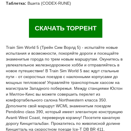
Таблетка:
Вшита (CODEX-RUNE)
СКАЧАТЬ ТОРРЕНТ
Train Sim World 5 (Трейн Сим Ворлд 5) - испытайте новые
испытания и возможности, покоряйте дороги и посещайте
знаменитые города по трем новым маршрутам. Окунитесь в
увлекательное железнодорожное хобби и отправляйтесь в
новое путешествие! В Train Sim World 5 вас ждут стальные
пути - от скоростных поездов с наклонными корпусами до
мощных тепловозов! Управляйте транспортным хаосом на
магистрали Западного побережья. Между станциями Юстон
и Милтон-Кинс вы можете совершить перелет из
комфортабельного салона Northwestern класса 350.
Дополните свой маршрут WCML знаменитым поездом
Pendolino class 390, который имеет элегантную конструкцию
Avanti West Coast, перевернув корзину! Посетите канатную
дорогу Кинцигтальбан. Прокатитесь по живописной долине
Кинцигталь на скоростном поезде Ice-T DB BR 411,