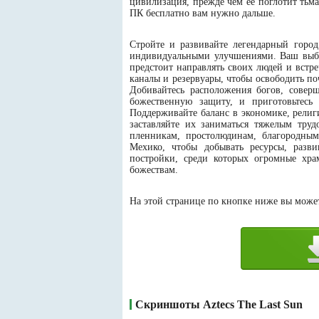
цивилизация, прежде чем ее поглотит тьма
ПК бесплатно вам нужно дальше.
Стройте и развивайте легендарный город
индивидуальными улучшениями. Ваш выбор
предстоит направлять своих людей и вст
каналы и резервуары, чтобы освободить п
Добивайтесь расположения богов, совер
божественную защиту, и приготовьтесь 
Поддерживайте баланс в экономике, рели
заставляйте их заниматься тяжелым тру
пленникам, простолюдинам, благородным
Мехико, чтобы добывать ресурсы, разви
постройки, среди которых огромные хр
божествам.
На этой странице по кнопке ниже вы можете
Скриншоты Aztecs The Last Sun