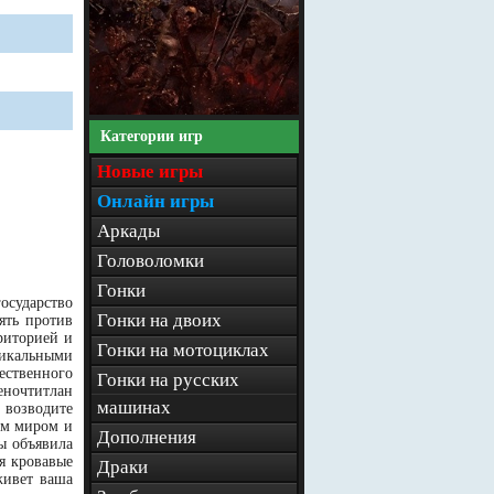
Категории игр
Новые игры
Онлайн игры
Аркады
Головоломки
Гонки
осударство
Гонки на двоих
ять против
риторией и
Гонки на мотоциклах
никальными
ественного
Гонки на русских
еночтитлан
машинах
 возводите
им миром и
Дополнения
ы объявила
я кровавые
Драки
живет ваша