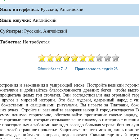
Язык интерфейса:
Русский, Английский
Язык озвучки:
Английский
Субтитры:
Русский, Английский
Таблетка:
Не требуется
Общий балл: 7 . 8
Проголосовало людей: 28
адостроения и выживания в умирающей эпохе. Постройте великий город-г
 жителями и добивайтесь благосклонности древних богов, чтобы высто
 процветала целых три столетия. Они господствовали над огромной тер
о другое в мировой истории. Это был мудрый, одаренный народ с у
божествами и священными ритуалами. Вы играете за Тлатоани, бож
аших руках. Стройте и развивайте завораживающий город-государство Т
 умом ценную территорию, обеспечивайте пропитание своему народу,
е торговые пути, которые связывают вашу плавучую империю с внешн
с повседневными заботами вас ждет гораздо большая угроза: богиня лун
ователей страшное проклятье. Защититься от него можно, лишь принос
ащиты, давшийся столь дорого, недолговечен. Сколько еще ночей пере