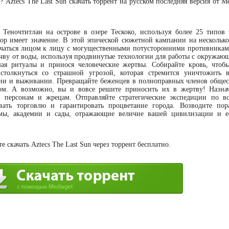
? Aztecs The Last Sun скачать торрент на русском последняя версия от 
 Теночтитлан на острове в озере Тескоко, используя более 25 типов 
 имеет значение. В этой эпической сюжетной кампании на несколько
речаться лицом к лицу с могущественными потусторонними противникам
очву от воды, используя продвинутые технологии для работы с окружающ
шая ритуалы и принося человеческие жертвы. Собирайте кровь, чтоб
столкнуться со страшной угрозой, которая стремится уничтожить 
гии и выживании. Превращайте беженцев в полноправных членов обще
дом. А возможно, вы и вовсе решите приносить их в жертву! Назна
 персонам и жрецам. Отправляйте стратегические экспедиции по в
вать торговлю и гарантировать процветание города. Возводите пор
амы, академии и сады, отражающие величие вашей цивилизации и е
 скачать Aztecs The Last Sun через торрент бесплатно.