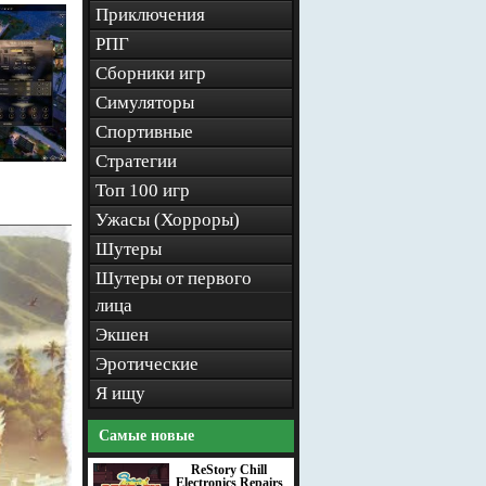
Приключения
РПГ
Сборники игр
Симуляторы
Спортивные
Стратегии
Топ 100 игр
Ужасы (Хорроры)
Шутеры
Шутеры от первого
лица
Экшен
Эротические
Я ищу
Самые новые
ReStory Chill
Electronics Repairs