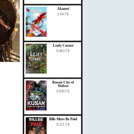
Akatori
2.64 ГБ
Leafy Corner
0.463 ГБ
Kusan City of
Wolves
0.930 ГБ
Bills Must Be Paid
0.221 ГБ