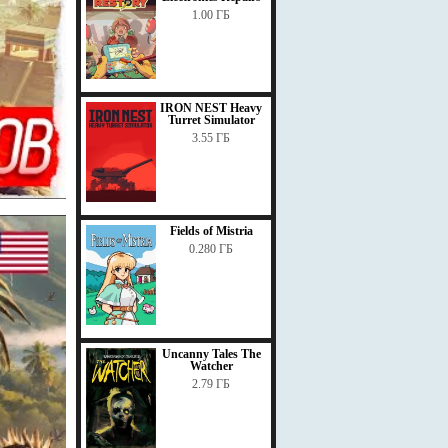
1.00 ГБ
IRON NEST Heavy
Turret Simulator
3.55 ГБ
Fields of Mistria
0.280 ГБ
Uncanny Tales The
Watcher
2.79 ГБ