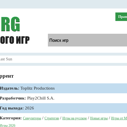
Прав
ast Sun
оррент
Издатель:
Toplitz Productions
Разработчик:
Play2Chill S.A.
Год выхода:
2026
Категория:
/
/
/
/
Симуляторы
Стратегии
Игры на русском
Новые игры
Игры от М
Игры 2026