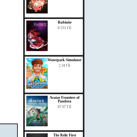
Rubinite
0.553 ГБ
Waterpark Simulator
2.34 ГБ
Avatar Frontiers of
Pandora
87.07 ГБ
The Relic First