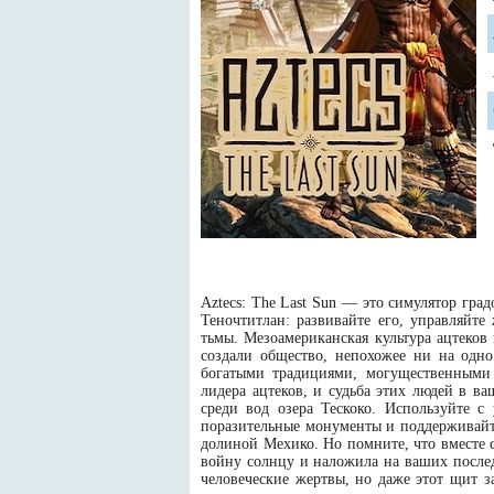
Aztecs: The Last Sun — это симулятор гр
Теночтитлан: развивайте его, управляйте
тьмы. Мезоамериканская культура ацтеков
создали общество, непохожее ни на одн
богатыми традициями, могущественными 
лидера ацтеков, и судьба этих людей в в
среди вод озера Тескоко. Используйте с
поразительные монументы и поддерживайт
долиной Мехико. Но помните, что вместе 
войну солнцу и наложила на ваших послед
человеческие жертвы, но даже этот щит з