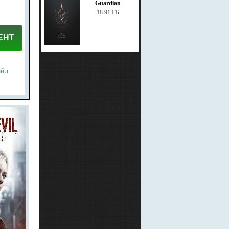
Guardian
18.91 ГБ
ЕНТ
айл