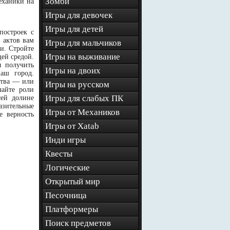
Зомби
Механики на
Игры для девочек
Игры для детей
построек с
 актов вам
Игры для мальчиков
и. Стройте
Игры на выживание
ей средой.
ы получить
Игры на двоих
ваш город.
ства — или
Игры на русском
чайте роли
Игры для слабых ПК
сей долине
азительные
Игры от Механиков
е верность
Игры от Xatab
Инди игры
Квесты
Логические
Открытый мир
Песочница
Платформеры
Поиск предметов