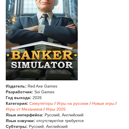
Издатель:
Red Axe Games
Разработчик:
Soi Games
Год выхода:
2026
Категория:
Симуляторы
/
Игры на русском
/
Новые игры
/
Игры от Механиков
/
Игры 2026
Язык интерфейса:
Русский, Английский
Язык озвучки:
отсутствует/не требуется
Субтитры:
Русский, Английский