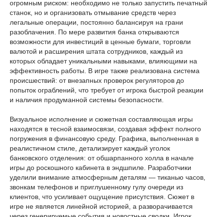
огромным риском: необходимо не только запустить печатный
станок, но и организовать отмывание средств через
легальные операции, постоянно балансируя на грани
разоблачения. По мере развития банка открываются
возможности для инвестиций в ценные бумаги, торговли
валютой и расширения штата сотрудников, каждый из
которых обладает уникальными навыками, влияющими на
эффективность работы. В игре также реализована система
происшествий: от внезапных проверок регуляторов до
попыток ограблений, что требует от игрока быстрой реакции
и наличия продуманной системы безопасности.
Визуальное исполнение и сюжетная составляющая игры
находятся в тесной взаимосвязи, создавая эффект полного
погружения в финансовую среду. Графика, выполненная в
реалистичном стиле, детализирует каждый уголок
банковского отделения: от обшарпанного холла в начале
игры до роскошного кабинета в эндшпиле. Разработчики
уделили внимание атмосферным деталям — тиканью часов,
звонкам телефонов и приглушенному гулу очереди из
клиентов, что усиливает ощущение присутствия. Сюжет в
игре не является линейной историей, а разворачивается
через генерируемые события и новостные сводки. Игрок