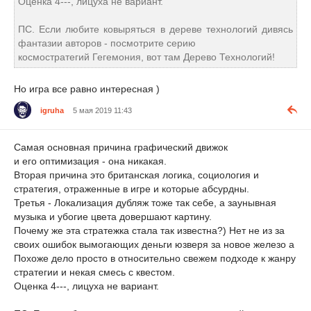
Оценка 4---, лицуха не вариант.
ПС. Если любите ковыряться в дереве технологий дивясь
фантазии авторов - посмотрите серию
космостратегий Гегемония, вот там Дерево Технологий!
Но игра все равно интересная )
igruha
5 мая 2019 11:43
Самая основная причина графический движок
и его оптимизация - она никакая.
Вторая причина это британская логика, социология и
стратегия, отраженные в игре и которые абсурдны.
Третья - Локализация дубляж тоже так себе, а заунывная
музыка и убогие цвета довершают картину.
Почему же эта стратежка стала так известна?) Нет не из за
своих ошибок вымогающих деньги юзверя за новое железо а
Похоже дело просто в относительно свежем подходе к жанру
стратегии и некая смесь с квестом.
Оценка 4---, лицуха не вариант.