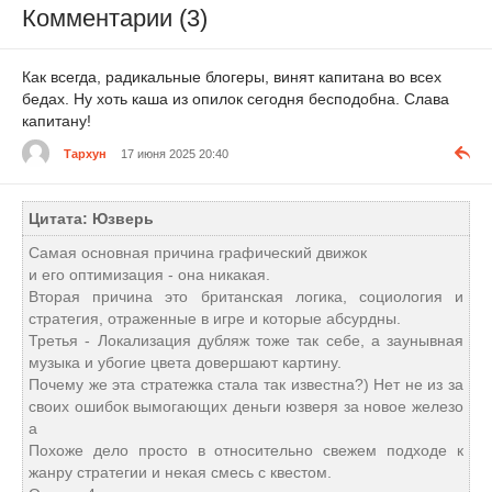
Комментарии (3)
Как всегда, радикальные блогеры, винят капитана во всех
бедах. Ну хоть каша из опилок сегодня бесподобна. Слава
капитану!
Тархун
17 июня 2025 20:40
Цитата: Юзверь
Самая основная причина графический движок
и его оптимизация - она никакая.
Вторая причина это британская логика, социология и
стратегия, отраженные в игре и которые абсурдны.
Третья - Локализация дубляж тоже так себе, а заунывная
музыка и убогие цвета довершают картину.
Почему же эта стратежка стала так известна?) Нет не из за
своих ошибок вымогающих деньги юзверя за новое железо
а
Похоже дело просто в относительно свежем подходе к
жанру стратегии и некая смесь с квестом.