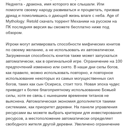
Недхегга - дракона, имя которого все слышали. Или
помогите своему народу развиваться и процветать, призвав
дриад и помолившись о дающей жизнь влаге с неба. Age of
Mythology: Retold скачать торрент Механики на русском на
ПК последняя версия вы сможете бесплатно ниже под
обзором.
Игроки могут активировать способности мифических юнитов
по своему желанию, а не использовать их автоматически.
Загруженная способность юнитов также может запускаться
автоматически, как в оригинальной игре. Ограничение на 100
предпочтений изменено или снято. В наши дни силы богов,
как правило, можно использовать повторно, и повторное
использование некоторых из самых могущественных сил
богов, таких как сын Осириса, стоит того. Новая эпоха чудес
приведет к более благоприятному использованию Божьей
силы, хотя ее связь с нынешним временем титанов не
выяснена. Автоматическая экономия дополняется такими
системами, как приоритет деревни. На панели управления
ресурсами вы можете выбрать критерии для инвестирования
ресурсов, а местоположение автоматически определяет
свободного жителя другой деревни. Увеличено ограничение