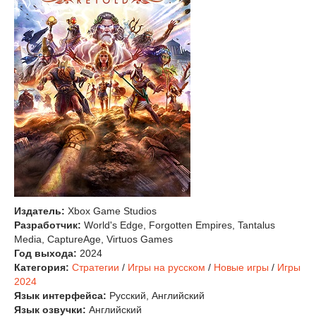
Издатель:
Xbox Game Studios
Разработчик:
World's Edge, Forgotten Empires, Tantalus
Media, CaptureAge, Virtuos Games
Год выхода:
2024
Категория:
Стратегии
/
Игры на русском
/
Новые игры
/
Игры
2024
Язык интерфейса:
Русский, Английский
Язык озвучки:
Английский