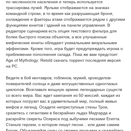
по численности населения и теперь используется
трассировка лучей. Ярлыки отображаются на значках
командной строки, в то время как разрушающая броня,
охлаждение и факторы атаки отображаются рядом с другими
функциями юнитов / зданий на панели управления. В
редакторе сценариев есть опция текстового фильтра для
более быстрого поиска объектов, а все улучшенные
мифические юниты обладают уникальными визуальными
эффектами. Кроме того, игра будет предупреждать игрока о
приближении пополнения склада. Пока же вам предстоит
Age of Mythology: Retold скачать торрент последняя версия
на PC.
Ведите в бой кентавров, гоблинов, мумий, крокодилов-
пожирателей солнца и даже могущественных одноглазых
циклопов. Возглавьте мощную армию легендарных существ
со всего мира. Вас ждет кампания из 50 миссий, каждая из
которых погрузит вас в удивительный мир, полный живых
мифов и легенд. Осадите неприступные стены Трои,
сразитесь с гигантами в бескрайних льдах Мидгарда и
раскройте секреты Осириса под зыбучими песками Египта.
Станьте героем, о котором пишут песни... или даже самим
Богом. Объединяйте силы со своими друзьями и сражайтесь