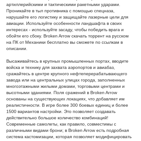
артиллерийскими и тактическими ракетными ударами.
Проникайте в тыл противника с помощью спецназа,
нарушайте его логистику и защищайте лазерные цели для
авиации. Используйте особенности ландшафта в своих
интересах - используйте засаду, чтобы победить врага и
обойти его сбоку. Broken Arrow скачать торрент на русском
на ПК от Механики бесплатно вы сможете по ссылкам в
описании.
Высаживайтесь в крупных промышленных портах, вводите
войска и технику для захвата аэропортов и авиабаз,
сражайтесь в центре крупного нефтеперерабатывающего
завода или на центральных улицах города, заполненных
многоэтажными жилыми домами, торговыми центрами и
высотными зданиями. Поля сражений в Broken Arrow
основаны на существующих локациях, что добавляет им
реалистичности. В игре более 300 боевых единиц и более
1500 вариантов настройки. Это позволяет создавать
действительно большое количество комбинаций!
Современные самолеты, как правило, совместимы с
различными видами брони; в Broken Arrow есть подробная
система кастомизации, которая позволяет модифицировать