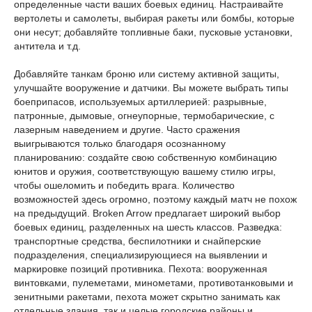
определенные части ваших боевых единиц. Настраивайте
вертолеты и самолеты, выбирая ракеты или бомбы, которые
они несут; добавляйте топливные баки, пусковые установки,
антитела и т.д.
Добавляйте танкам броню или систему активной защиты,
улучшайте вооружение и датчики. Вы можете выбрать типы
боеприпасов, используемых артиллерией: разрывные,
патронные, дымовые, огнеупорные, термобарические, с
лазерным наведением и другие. Часто сражения
выигрываются только благодаря осознанному
планированию: создайте свою собственную комбинацию
юнитов и оружия, соответствующую вашему стилю игры,
чтобы ошеломить и победить врага. Количество
возможностей здесь огромно, поэтому каждый матч не похож
на предыдущий. Broken Arrow предлагает широкий выбор
боевых единиц, разделенных на шесть классов. Разведка:
транспортные средства, беспилотники и снайперские
подразделения, специализирующиеся на выявлении и
маркировке позиций противника. Пехота: вооруженная
винтовками, пулеметами, минометами, противотанковыми и
зенитными ракетами, пехота может скрытно занимать как
отдельные здания, так и целые городские районы и