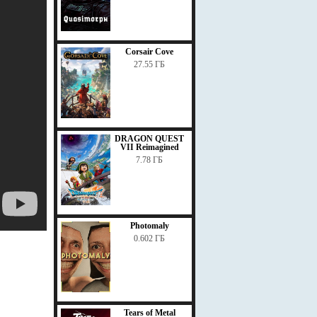
Corsair Cove
27.55 ГБ
DRAGON QUEST
VII Reimagined
7.78 ГБ
Photomaly
0.602 ГБ
Tears of Metal