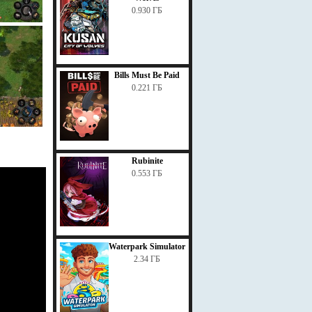
0.930 ГБ
Bills Must Be Paid
0.221 ГБ
Rubinite
0.553 ГБ
Waterpark Simulator
2.34 ГБ