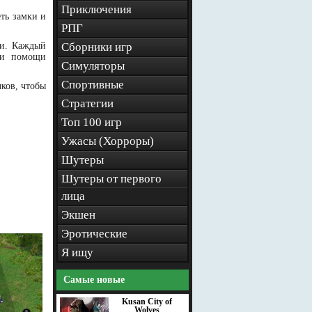
Приключения
ть замки и
РПГ
ми. Каждый
Сборники игр
ри помощи
Симуляторы
Спортивные
чков, чтобы
Стратегии
Топ 100 игр
Ужасы (Хорроры)
Шутеры
Шутеры от первого
лица
Экшен
Эротические
Я ищу
Самые новые
Kusan City of
Wolves