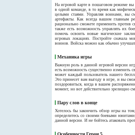
На игровой карте в пошаговом режиме вы
в одной команде, в то время как мифичес
целыми стаями. Управляя воинами, вы с
артефакты. Как всегда вашим главным ре
рационально сможете применить против с
также есть возможность управлять их бо
помочь освоить новые магические закли
игровых локациях. Постройте сначала м
воинов. Войска можно как обычно улучшат
Механика игры
Важную роль в данной игровой версии игра
есть возможность существенно изменить сво
может каждый пользователь нашего беспла
Это принесет вам выгоду в игре, и вы смо
поздоровиться, когда в вашем распоряжен
момент, но вот действительно зрелищно см
Пару слов в конце
Хотелось бы закончить обзор игры на том
определитесь со своими боевыми юнитами,
данной версии. И не бойтесь атаковать пр
Особенности Герои 5