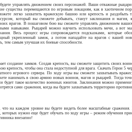
 будете управлять движением своих персонажей. Ваши отважные рыцари
кие существа перемещаются по игровым локациям, как в хаотичном поря
можете легко захватить вражескую башню или крепость и раздобыть 
сурсом, который вы сможете добывать, станут заклинания и магия, 
воих врагов. В пошаговом бою вы сможете управлять движением ваших
евыми навыками. Рыцарей можно научить использовать мечи, а вот м
нания. Весь процесс игры сопровождается подсказками, которые обо
ощный укрепленный замок, а потом нападайте на врагов с вашей но
ь, тем самым улучшая их боевые способности.
ет создание замков. Создав крепость, вы сможете защитить своих воино
ю крепость, чтобы она стала недоступной для врага. Скачать Герои 5 че
тного игрового сервера. По ходу игры вы сможете захватывать вражес
жете нанимать в свою армию новых воинов, магов и рыцарей. Тогда точн
ии будет такое количество военных юнитов. Заклинания можно примени
отрятся сами сражения, когда вы будете захватывать территорию противн
, что на каждом уровне вы будете видеть более масштабные сражения. 
 которых нужно еще будет обучать по ходу игры – режим обучения прис
отивника внезапно!