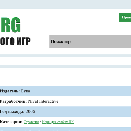
Прав
Издатель:
Бука
Разработчик:
Nival Interactive
Год выхода:
2006
Категория:
/
Стратегии
Игры для слабых ПК