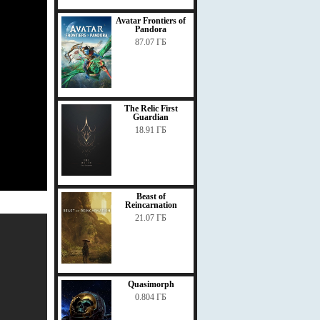
Avatar Frontiers of
Pandora
87.07 ГБ
The Relic First
Guardian
18.91 ГБ
Beast of
Reincarnation
21.07 ГБ
Quasimorph
0.804 ГБ