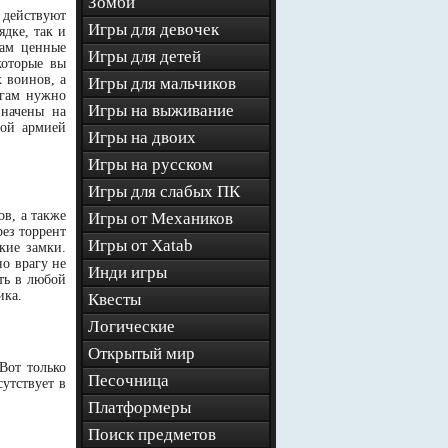
Зомби
 действуют
Игры для девочек
дке, так и
там ценные
Игры для детей
которые вы
 воинов, а
Игры для мальчиков
агам нужно
Игры на выживание
значены на
вой армией
Игры на двоих
Игры на русском
Игры для слабых ПК
в, а также
Игры от Механиков
рез торрент
Игры от Xatab
кие замки.
о врагу не
Инди игры
ть в любой
ика.
Квесты
Логические
Открытый мир
Вот только
Песочница
утствует в
Платформеры
Поиск предметов