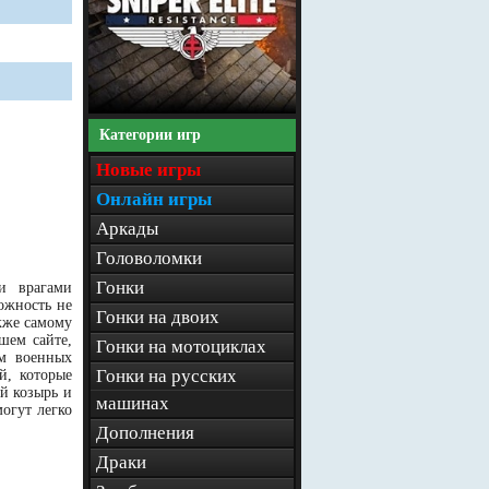
Категории игр
Новые игры
Онлайн игры
Аркады
Головоломки
Гонки
и врагами
ожность не
Гонки на двоих
акже самому
шем сайте,
Гонки на мотоциклах
ем военных
Гонки на русских
й, которые
ый козырь и
машинах
огут легко
Дополнения
Драки