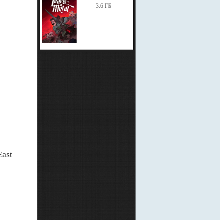
3.6 ГБ
East