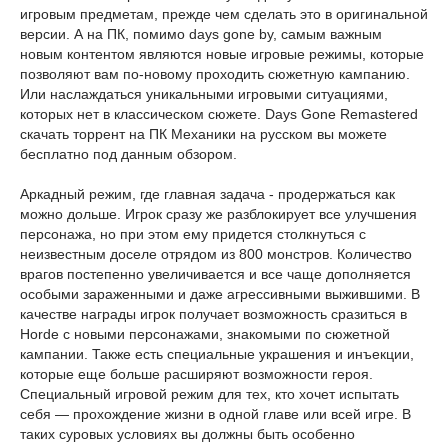
игровым предметам, прежде чем сделать это в оригинальной
версии. А на ПК, помимо days gone by, самым важным
новым контентом являются новые игровые режимы, которые
позволяют вам по-новому проходить сюжетную кампанию.
Или наслаждаться уникальными игровыми ситуациями,
которых нет в классическом сюжете. Days Gone Remastered
скачать торрент на ПК Механики на русском вы можете
бесплатно под данным обзором.
Аркадный режим, где главная задача - продержаться как
можно дольше. Игрок сразу же разблокирует все улучшения
персонажа, но при этом ему придется столкнуться с
неизвестным доселе отрядом из 800 монстров. Количество
врагов постепенно увеличивается и все чаще дополняется
особыми зараженными и даже агрессивными выжившими. В
качестве награды игрок получает возможность сразиться в
Horde с новыми персонажами, знакомыми по сюжетной
кампании. Также есть специальные украшения и инъекции,
которые еще больше расширяют возможности героя.
Специальный игровой режим для тех, кто хочет испытать
себя — прохождение жизни в одной главе или всей игре. В
таких суровых условиях вы должны быть особенно