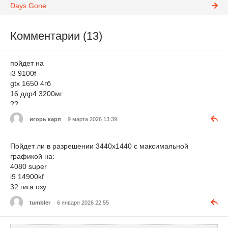
Days Gone
Комментарии (13)
пойдет на
i3 9100f
gtx 1650 4гб
16 ддр4 3200мг
??
игорь карп
9 марта 2026 13:39
Пойдет ли в разрешении 3440x1440 с максимальной
графикой на:
4080 super
i9 14900kf
32 гига озу
tumbler
6 января 2026 22:55