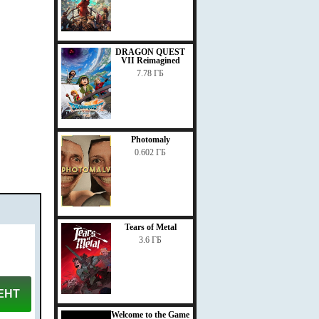
DRAGON QUEST
VII Reimagined
7.78 ГБ
Photomaly
0.602 ГБ
Tears of Metal
3.6 ГБ
ЕНТ
Welcome to the Game