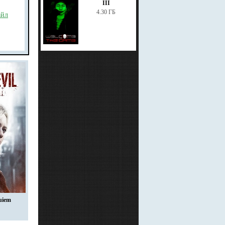
III
4.30 ГБ
айл
uiem