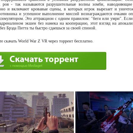
х роя - так называются разрушительные волны зомби, наводняющие
вно и включают кровавые сцены, в которых игрок вырезает и уничто
отивника и успешное выполнение миссий вознаграждаются очками оп
симулятором. ​Это аттракцион с одним правилом: "беги или умри". Если
дреналином экшен без намека на кооперацию, этот взгляд на апокали
 без Брэда Питта ты быстро сдаешься за своей спиной.
е скачать World War Z VR через торрент бесплатно.