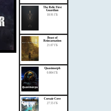
The Relic First
Guardian
18.91 ГБ
Beast of
Reincarnation
21.07 ГБ
Quasimorph
0.804 ГБ
Corsair Cove
27.55 ГБ