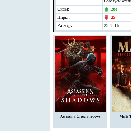
Советуем отклю
Сиды:
288
Пиры:
25
Размер:
25.48 ГБ
Assassin's Creed Shadows
Mafia 