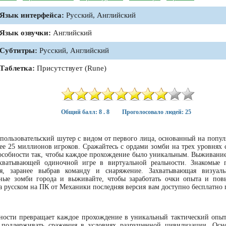
Язык интерфейса:
Русский, Английский
Язык озвучки:
Английский
Субтитры:
Русский, Английский
Таблетка:
Присутствует (Rune)
Общий балл: 8 . 8
Проголосовало людей: 25
пользовательский шутер с видом от первого лица, основанный на попул
лее 25 миллионов игроков. Сражайтесь с ордами зомби на трех уровнях 
особности так, чтобы каждое прохождение было уникальным. Выживание
хватывающей одиночной игре в виртуальной реальности. Знакомые 
, заранее выбрав команду и снаряжение. Захватывающая визуальн
нные зомби города и выживайте, чтобы заработать очки опыта и пов
на русском на ПК от Механики последняя версия вам доступно бесплатно
ности превращает каждое прохождение в уникальный тактический опыт,
 поддерживать сражения в условиях разрушенной цивилизации. Осн