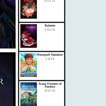
0.221 ГБ
Rubinite
0.553 ГБ
Waterpark Simulator
2.34 ГБ
Avatar Frontiers of
Pandora
87.07 ГБ