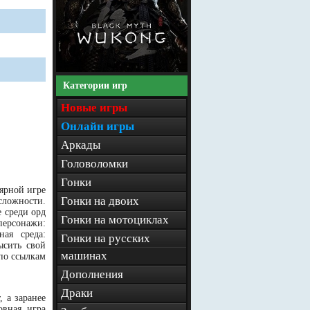
Категории игр
Новые игры
Онлайн игры
Аркады
Головоломки
Гонки
ярной игре
Гонки на двоих
сложности.
 среди орд
Гонки на мотоциклах
персонажи:
ая среда:
Гонки на русских
ысить свой
машинах
 по ссылкам
Дополнения
Драки
 а заранее
овная игра