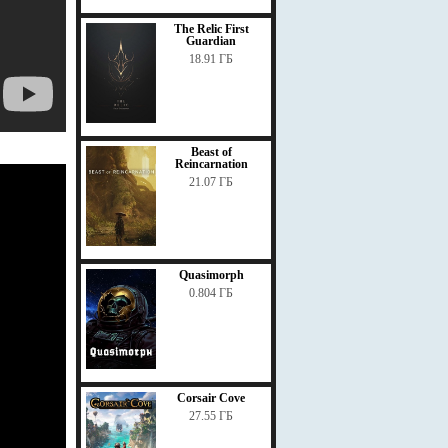
The Relic First
Guardian
18.91 ГБ
Beast of
Reincarnation
21.07 ГБ
Quasimorph
0.804 ГБ
Corsair Cove
27.55 ГБ