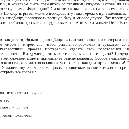
 и, в конечном счете, сражайтесь со страшным клоуном. Готовы ли вы с
хлестнувшими Фарландию? Сможете ли вы справиться со всеми голо
и? По ходу игры вы можете исследовать улицы города с привидениями, п
 к кладбищу, исследовать военную базу и многое другое. Вас преследу
ров, и обычно здесь очень трудно выжить. А пока вы можете Death Park
их как дороги, больницы, кладбища, канализационные коллекторы и вое
м миром и миром сна, чтобы решать головоломки и сражаться со 
азработчики проекта постарались сделать свои головоломки ма
 сложности. Вы думаете, что можете решать сложные задачи? Получи
 этом сложном мире и принимайте разные решения. Особое внимание 
 сложности, а сами головоломки меняются с каждым приключением! 
 У нашего шутера много концовок, и ваше выживание и исход истории 
открыть все головы?
личные монстры и оружие
от вас!
овнями сложности.
личными локациями