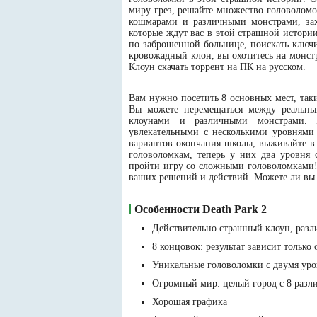
миру грез, решайте множество головоломок
кошмарами и различными монстрами, за
которые ждут вас в этой страшной истори
по заброшенной больнице, поискать ключи
кровожадный клон, вы охотитесь на монст
Клоун скачать торрент на ПК на русском.
Вам нужно посетить 8 основных мест, так
Вы можете перемещаться между реальны
клоунами и различными монстрами. Р
увлекательными с несколькими уровнями
вариантов окончания школы, выживайте в
головоломкам, теперь у них два уровня
пройти игру со сложными головоломками!
ваших решений и действий. Можете ли вы 
Особенности Death Park 2
Действительно страшный клоун, раз
8 концовок: результат зависит только 
Уникальные головоломки с двумя ур
Огромный мир: целый город с 8 раз
Хорошая графика