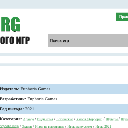
Прав
Издатель:
Euphoria Games
Разработчик:
Euphoria Games
Год выхода:
2021
Категория:
/
/
/
/
/
Аркада
Инди игры
Логические
Ужасы (Хорроры)
Шутеры
Шуте
первого лица
/
/
/
/
Экшен
Игры на выживание
Игры на русском
Игры 2021