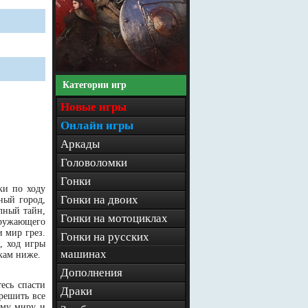
Категории игр
Новые игры
Онлайн игры
Аркады
Головоломки
Гонки
ки по ходу
Гонки на двоих
ный город,
лный тайн,
Гонки на мотоциклах
кружающего
 мир грез.
Гонки на русских
, ход игры
машинах
лкам ниже.
Дополнения
есь спасти
Драки
решить все
ому миру и