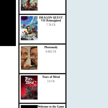
DRAGON QUEST
VII Reimagined
7.78 ГБ
Photomaly
0.602 ГБ
Tears of Metal
3.6 ГБ
Welcome to the Game