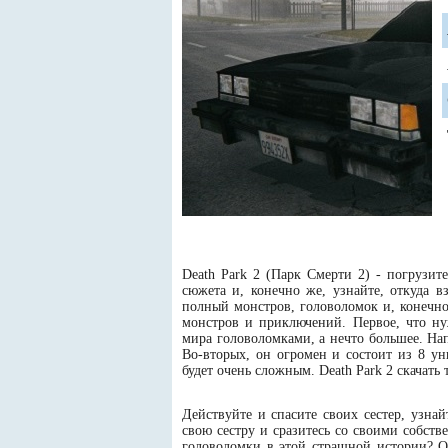
Death Park 2 (Парк Смерти 2) - погрузит
сюжета и, конечно же, узнайте, откуда 
полный монстров, головоломок и, конечно
монстров и приключений. Первое, что нуж
мира головоломками, а нечто большее. Нап
Во-вторых, он огромен и состоит из 8 ун
будет очень сложным. Death Park 2 скачат
Действуйте и спасите своих сестер, узна
свою сестру и сразитесь со своими собст
головоломки в этой страшной истории? О