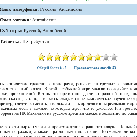
Язык интерфейса:
Русский, Английский
Язык озвучки:
Английский
Субтитры:
Русский, Английский
Таблетка:
Не требуется
Общий балл: 8 . 7
Проголосовало людей: 53
есь в эпические сражения с монстрами, решайте интересные головолом
взялся страшный клоун. В этой необычной игре ужасов исследуйте тем
 же, приключений. В этом хорроре вы попадаете в страшный город, по
но сказать, это то, что здесь ожидается не классическое изучение о
ример, следует отметить, что локальный мир делится на реальный мир и
икальных мест, в каждом из которых ждет что-то ужасное. И в-третьих
ь торрент на ПК Механики на русском здесь вы сможете бесплатно по ссы
йте секреты парка смерти и происхождение страшного клоуна! Попытайт
венными страхами, а также с различными монстрами. Но сможете ли вы 
ткройте для себя восемь уникальных слотов, путешествуйте по реальн