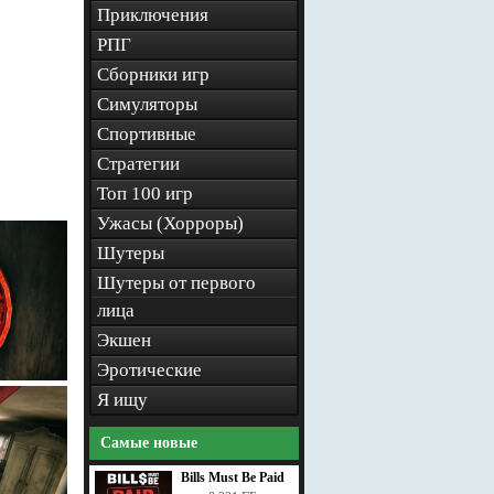
Приключения
РПГ
Сборники игр
Симуляторы
Спортивные
Стратегии
Топ 100 игр
Ужасы (Хорроры)
Шутеры
Шутеры от первого
лица
Экшен
Эротические
Я ищу
Самые новые
Bills Must Be Paid