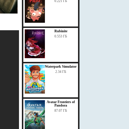
0.221 ГБ
Rubinite
0.553 ГБ
Waterpark Simulator
2.34 ГБ
Avatar Frontiers of
Pandora
87.07 ГБ