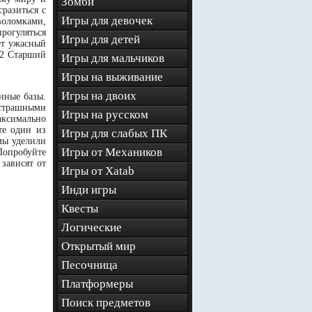
Зомби
разиться с
Игры для девочек
воломками,
рогуляться
Игры для детей
ет ужасный
 2 Старший
Игры для мальчиков
Игры на выживание
Игры на двоих
нные базы.
страшными
Игры на русском
ксимально
те один из
Игры для слабых ПК
мы уделили
Игры от Механиков
Попробуйте
зависят от
Игры от Xatab
Инди игры
Квесты
Логические
Открытый мир
Песочница
Платформеры
Поиск предметов