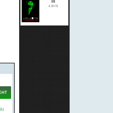
III
4.30 ГБ
ЕНТ
айл