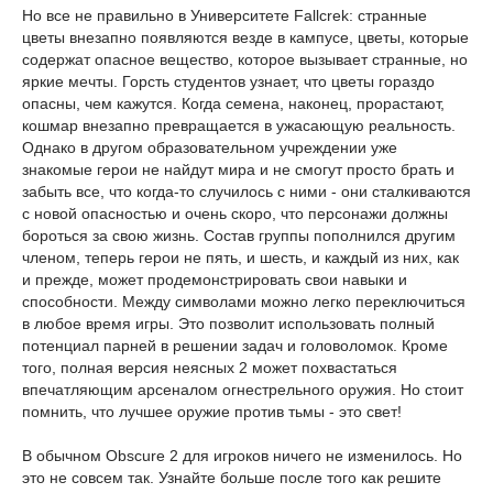
Но все не правильно в Университете Fallcrek: странные
цветы внезапно появляются везде в кампусе, цветы, которые
содержат опасное вещество, которое вызывает странные, но
яркие мечты. Горсть студентов узнает, что цветы гораздо
опасны, чем кажутся. Когда семена, наконец, прорастают,
кошмар внезапно превращается в ужасающую реальность.
Однако в другом образовательном учреждении уже
знакомые герои не найдут мира и не смогут просто брать и
забыть все, что когда-то случилось с ними - они сталкиваются
с новой опасностью и очень скоро, что персонажи должны
бороться за свою жизнь. Состав группы пополнился другим
членом, теперь герои не пять, и шесть, и каждый из них, как
и прежде, может продемонстрировать свои навыки и
способности. Между символами можно легко переключиться
в любое время игры. Это позволит использовать полный
потенциал парней в решении задач и головоломок. Кроме
того, полная версия неясных 2 может похвастаться
впечатляющим арсеналом огнестрельного оружия. Но стоит
помнить, что лучшее оружие против тьмы - это свет!
В обычном Obscure 2 для игроков ничего не изменилось. Но
это не совсем так. Узнайте больше после того как решите