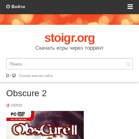
Войти
stoigr.org
Скачать игры через торрент
Полная версия сайта
Obscure 2
192532