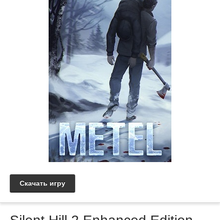
Скачать игру