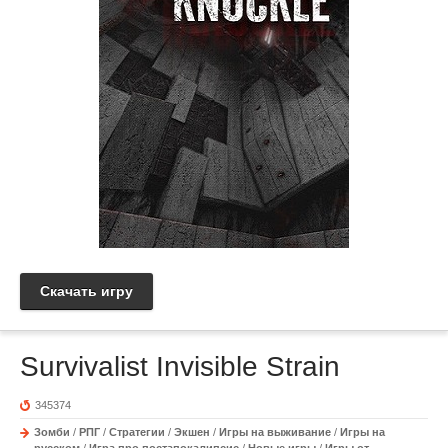
Скачать игру
Survivalist Invisible Strain
345374
Зомби
/
РПГ
/
Стратегии
/
Экшен
/
Игры на выживание
/
Игры на