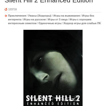
Silent Hill 2 Enhanced Edition
133716
Приключения
/
Ужасы (Хорроры)
/
Игры на выживание
/
Игры без
интернета
/
Игры на русском
/
Игры от 3 лица
/
Игры с хорошим
интересным сюжетом
/
Одиночные игры
/
Хоррор игры для слабых ПК