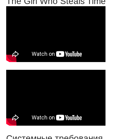
The Girl Who Steals Time
Системные требования