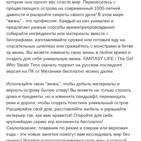
котором она просит вас спасти мир. Перенеситесь с
процветающего острова на современный 1000-летней
давности и раскройте секреты своего дела! В этом мире
"жизнь" - это профессия. Каждый из них уникален и
предлагает разные способы времяпрепровождения.
собирайте ингредиенты или материалы вместе с
биографами, изготавливайте оружие или готовьте еду на
спасательных шлюпках или сражайтесь с монстрами в битве
за жизнь. Вы можете изменить свою жизнь в любое время и
создать для себя уникальную жизнь. FANTASY LIFE i The Girl
Who Steals Time скачать торрент на русском последняя
версия на ПК от Механики бесплатно можно далее.
Используйте свою "жизнь", чтобы добыть материалы и
вернуть острову былую славу! Вы можете не только строить
дома и предметы, но и изменять ландшафт, перемещать
реки и дороги, чтобы создать поистине уникальный остров.
Расширяйте свой дом, расставляйте мебель и украшайте
интерьер так, как вам нравится! Откройте для себя
крупнейшую серию игр континента бесплатно!
Скалолазание, плавание по рекам и озерам или верховая
езда - эти новые занятия помогут вам исследовать мир без
границ! Играйте в многопользовательскую игру, в которой