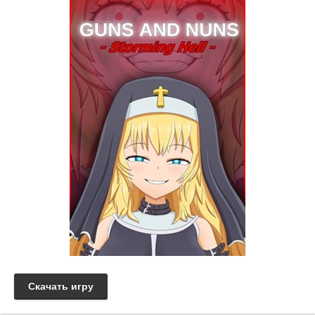
Скачать игру