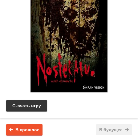
Скачать игру
В прошлое
В будущее