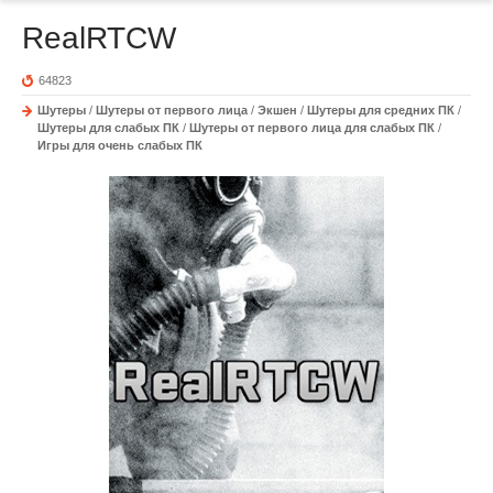
RealRTCW
64823
Шутеры
/
Шутеры от первого лица
/
Экшен
/
Шутеры для средних ПК
/
Шутеры для слабых ПК
/
Шутеры от первого лица для слабых ПК
/
Игры для очень слабых ПК