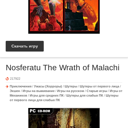
Скачать игру
Nosferatu The Wrath of Malachi
217922
Приключения
/
Ужасы (Хорроры)
/
Шутеры
/
Шутеры от первого лица
/
Экшен
/
Игры на выживание
/
Игры на русском
/
Старые игры
/
Игры от
Механиков
/
Игры для средних ПК
/
Шутеры для слабых ПК
/
Шутеры
от первого лица для слабых ПК