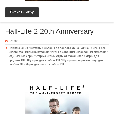
Скачать игру
Half-Life 2 20th Anniversary
328788
Приключения
/
Шутеры
/
Шутеры от первого лица
/
Экшен
/
Игры без
интернета
/
Игры на русском
/
Игры с хорошим интересным сюжетом
/
Одиночные игры
/
Старые игры
/
Игры от Механиков
/
Игры для
средних ПК
/
Шутеры для слабых ПК
/
Шутеры от первого лица для
слабых ПК
/
Игры для очень слабых ПК