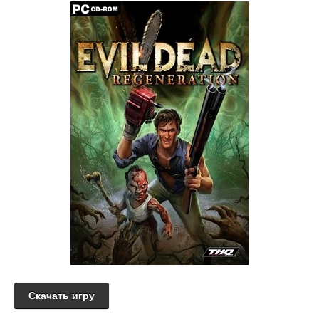
Скачать игру