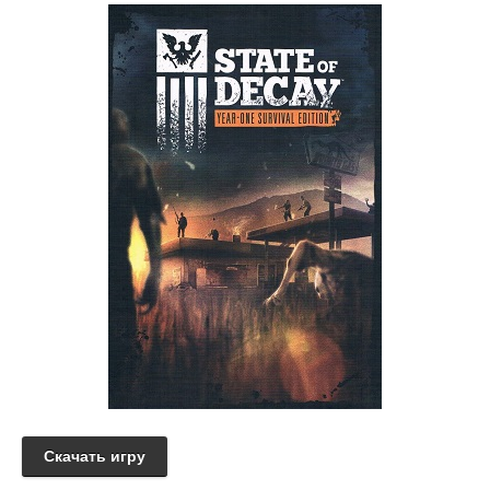
Скачать игру