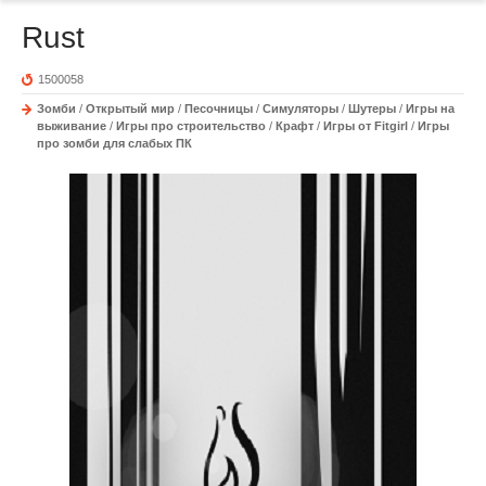
Rust
1500058
Зомби
/
Открытый мир
/
Песочницы
/
Симуляторы
/
Шутеры
/
Игры на
выживание
/
Игры про строительство
/
Крафт
/
Игры от Fitgirl
/
Игры
про зомби для слабых ПК