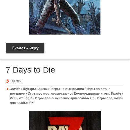
Скачать игру
7 Days to Die
1417856
Зомби
/
Шутеры
/
Экшен
/
Игры на выживание
/
Игры по сети с
друзьями
/
Игра про постапокалипсис
/
Кооперативные игры
/
Крафт
/
Игры от Fitgirl
/
Игры про выживание для слабых ПК
/
Игры про зомби
для слабых ПК