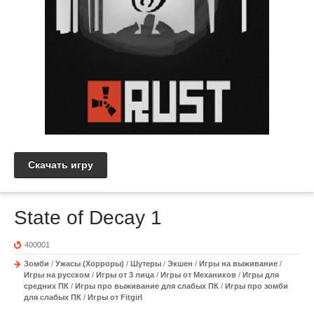
Скачать игру
State of Decay 1
400001
Зомби
/
Ужасы (Хорроры)
/
Шутеры
/
Экшен
/
Игры на выживание
/
Игры на русском
/
Игры от 3 лица
/
Игры от Механиков
/
Игры для
средних ПК
/
Игры про выживание для слабых ПК
/
Игры про зомби
для слабых ПК
/
Игры от Fitgirl