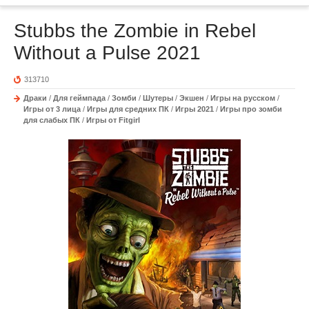
Stubbs the Zombie in Rebel
Without a Pulse 2021
313710
Драки
/
Для геймпада
/
Зомби
/
Шутеры
/
Экшен
/
Игры на русском
/
Игры от 3 лица
/
Игры для средних ПК
/
Игры 2021
/
Игры про зомби
для слабых ПК
/
Игры от Fitgirl