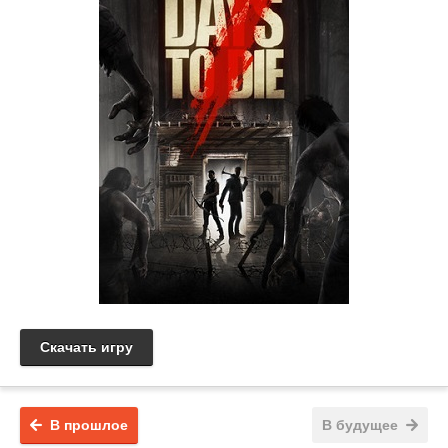
Скачать игру
В прошлое
В будущее