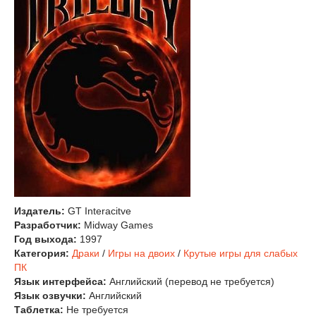
Издатель:
GT Interacitve
Разработчик:
Midway Games
Год выхода:
1997
Категория:
Драки
/
Игры на двоих
/
Крутые игры для слабых
ПК
Язык интерфейса:
Английский (перевод не требуется)
Язык озвучки:
Английский
Таблетка:
Не требуется