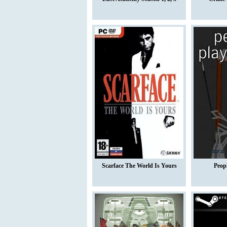
Scarface The World Is Yours
Peop