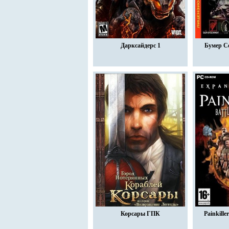
Дарксайдерс 1
Бумер С
Корсары ГПК
Painkiller