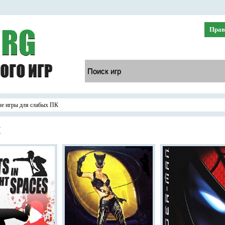
Прав
е игры для слабых ПК
К