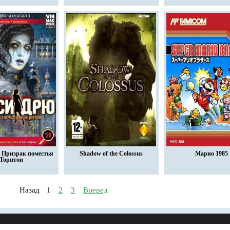
 Призрак поместья
Shadow of the Colossus
Марио 1985
Торнтон
Назад
1
2
3
Вперед