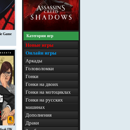
ie Game
Категории игр
Новые игры
Онлайн игры
Аркады
Головоломки
Гонки
Гонки на двоих
Гонки на мотоциклах
Гонки на русских
машинах
Дополнения
Драки
абый ПК