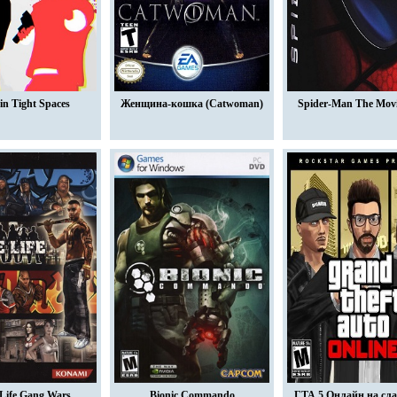
 in Tight Spaces
Женщина-кошка (Catwoman)
Spider-Man The Mov
Life Gang Wars
Bionic Commando
ГТА 5 Онлайн на сл