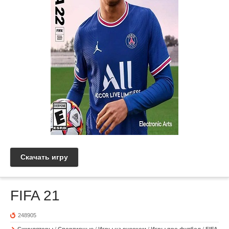
Скачать игру
FIFA 21
248905