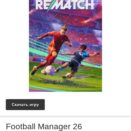
Скачать игру
Football Manager 26