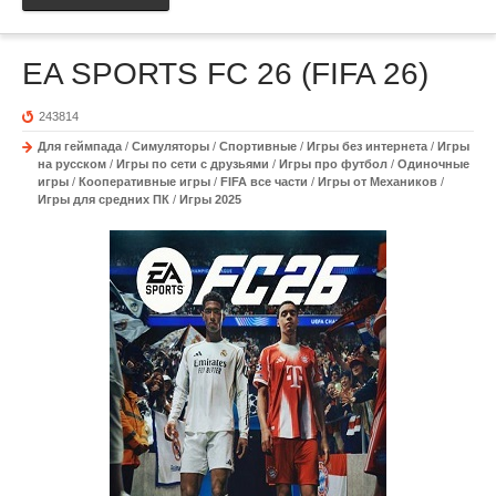
EA SPORTS FC 26 (FIFA 26)
243814
Для геймпада
/
Симуляторы
/
Спортивные
/
Игры без интернета
/
Игры
на русском
/
Игры по сети с друзьями
/
Игры про футбол
/
Одиночные
игры
/
Кооперативные игры
/
FIFA все части
/
Игры от Механиков
/
Игры для средних ПК
/
Игры 2025