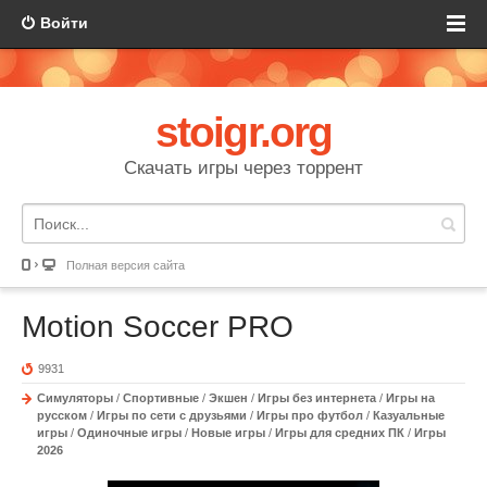
Войти
stoigr.org
Скачать игры через торрент
Полная версия сайта
Motion Soccer PRO
9931
Симуляторы
/
Спортивные
/
Экшен
/
Игры без интернета
/
Игры на
русском
/
Игры по сети с друзьями
/
Игры про футбол
/
Казуальные
игры
/
Одиночные игры
/
Новые игры
/
Игры для средних ПК
/
Игры
2026