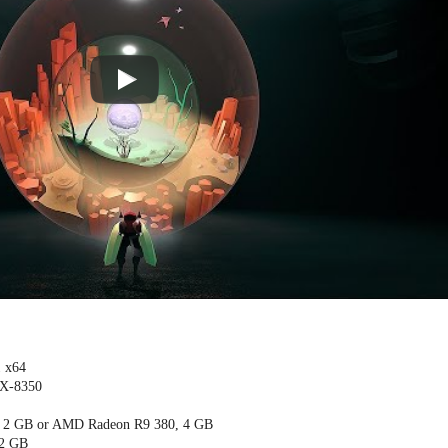
 x64
FX-8350
 2 GB or AMD Radeon R9 380, 4 GB
22 GB