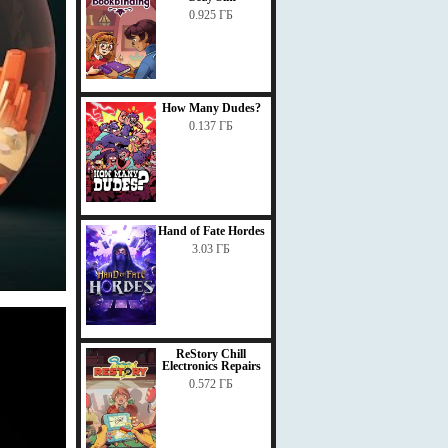
0.925 ГБ
How Many Dudes?
0.137 ГБ
Hand of Fate Hordes
3.03 ГБ
ReStory Chill
Electronics Repairs
0.572 ГБ