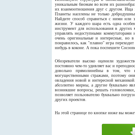
уникальным биомам во всем их разнообра
их взаимоотношения друг с другом. Ища 
Планеты населены не только добродушны
Найдите способ справиться с ними или з
жизни. У каждого шара есть одна особен
инструмент для использования в других 
управлять недоступными коммутаторами и
очень оригинальные и интересные, но в
понравилось, как "плавно" игра переходит
нибудь в коконе. А пока поспешите Cocoonс
Обозреватели высоко оценили художес
постоянно чем-то удивляет вас и преподно
довольно прямолинейны в том, что н
могущественными стражами, поэтому они
овладения новой и интересной механикой
абсолютно мирны, а другие буквально яв
возникшие вопросы, решать головоломки,
позволяет пользователю буквально погруз
других проектов.
На этой странице по кнопке ниже вы может