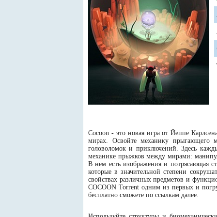
Cocoon - это новая игра от Йеппе Карлсе
мирах. Освойте механику прыгающего м
головоломок и приключений. Здесь кажды
механике прыжков между мирами: манипул
В нем есть изображения и потрясающая ст
которые в значительной степени сокрушат
свойствах различных предметов и функцио
COCOON Torrent одним из первых и погру
бесплатно сможете по ссылкам далее.
Используйте структуры и биомеханически