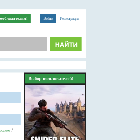
ообладателям!
Войти
Регистрация
Выбор пользователей!
/
усском