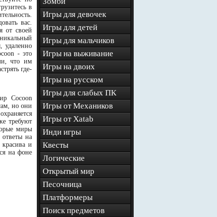
Зомби
рузитесь в
Игры для девочек
тельность.
овать вас.
Игры для детей
я от своей
уникальный
Игры для мальчиков
, удаленно
Игры на выживание
coon - это
ли, что им
Игры на двоих
стрять где-
Игры на русском
Игры для слабых ПК
ир Cocoon
Игры от Механиков
сам, но они
храняется
Игры от Xatab
же требуют
торые миры
Инди игры
 ответы на
Квесты
 красива и
ся на фоне
Логические
Открытый мир
Песочница
Платформеры
Поиск предметов