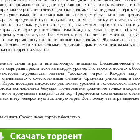
зии, от промышленных зданий до обширных органических пещер, и пог
правильное решение следующей головоломки, вы не должны терять бди
ми существами, но и опасными монстрами, которые начинают преслед
аранее продумайте путь отступления, иначе вы рискуете отделить себ
ность. Если вам удастся это сделать, вы сможете превратить шар в 
мирах. Эти функции позволяют вам находить скрытые пути и объекты
 делать многое другое. Все комментаторы сошлись во мнении, что Co
 то же время интуитивно понятные головоломки. Журналисты сказа
 от головоломки к головоломке. Это делает практически невозможным за
качать торрент бесплатно.
твенный стиль игры и впечатляющую анимацию. Биомеханический м
сит сюрпризы практически на каждом уровне. Это также относится к бос
екоторые журналисты назвали "досадной игрой". Каждый мир о
 сталкиваются с ожесточенными битвами. Сражения уникальны, а так
. Игрок посещает множество различных уровней и головоломок. Неко
ляются воплощением безумия. Пользователь должен не только находить
 но и продумывать каждый свой ход. Графическая составляющая очень
иться в эту невероятную вселенную игры. Вот почему эта игра выделяет
е скачать Cocoon через торрент бесплатно.