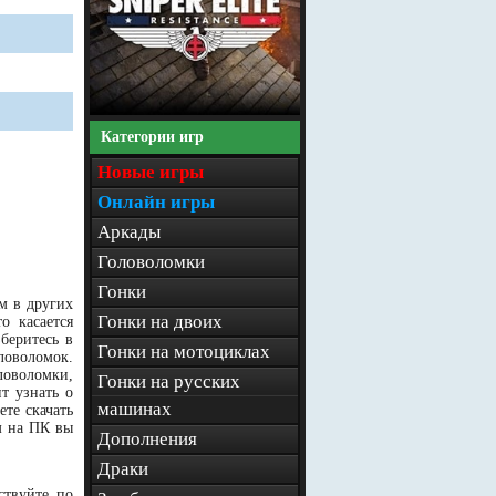
Категории игр
Новые игры
Онлайн игры
Аркады
Головоломки
Гонки
м в других
Гонки на двоих
о касается
беритесь в
Гонки на мотоциклах
ловоломок.
ловоломки,
Гонки на русских
т узнать о
машинах
те скачать
м на ПК вы
Дополнения
Драки
ствуйте по