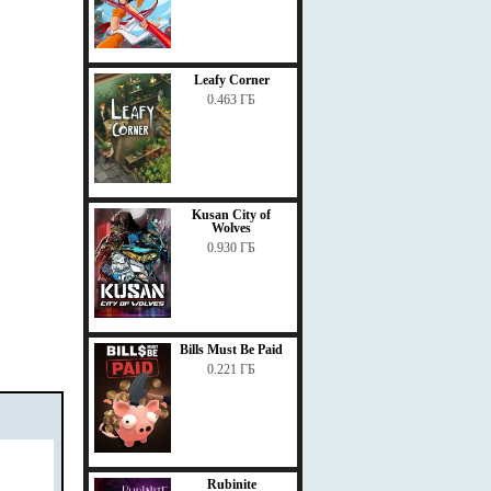
Leafy Corner
0.463 ГБ
Kusan City of
Wolves
0.930 ГБ
Bills Must Be Paid
0.221 ГБ
Rubinite