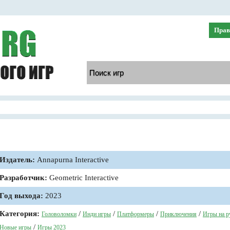
Прав
Издатель:
Annapurna Interactive
Разработчик:
Geometric Interactive
Год выхода:
2023
Категория:
/
/
/
/
Головоломки
Инди игры
Платформеры
Приключения
Игры на р
/
Новые игры
Игры 2023