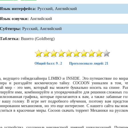
Язык интерфейса:
Русский, Английский
Язык озвучки:
Английский
Субтитры:
Русский, Английский
Таблетка:
Вшито (Goldberg)
Общий балл: 9 . 2
Проголосовало людей: 21
на, ведущего геймдизайнера LIMBO и INSIDE. Это путешествие по мира
ира и разгадайте космическую тайну. COCOON уникален в том, чт
й мир - это мяч, который вы можете буквально носить на спине. Раз
ируйте ими, комбинируйте и упорядочивайте для решения сложных го
илизованная графика, которые прилагаются к вам, а также забавные го
 вашу голову. В игре нет подробного обучения, поэтому вам предстои
нировании механизмов, но это еще интереснее. С нашего сайта вы може
зиться в красочные миры. Cocoon скачать торрент Механики на русско
е устройства, созданные неизвестной древней цивилизацией. Путеше