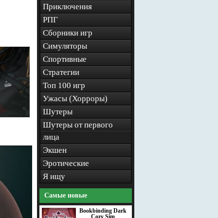
Приключения
РПГ
Сборники игр
Симуляторы
Спортивные
Стратегии
Топ 100 игр
Ужасы (Хорроры)
Шутеры
Шутеры от первого
лица
Экшен
Эротические
Я ищу
Самые новые
Bookbinding Dark
Cozy Sim