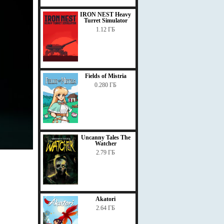
IRON NEST Heavy
Turret Simulator
1.12 ГБ
Fields of Mistria
0.280 ГБ
Uncanny Tales The
Watcher
2.79 ГБ
Akatori
2.64 ГБ