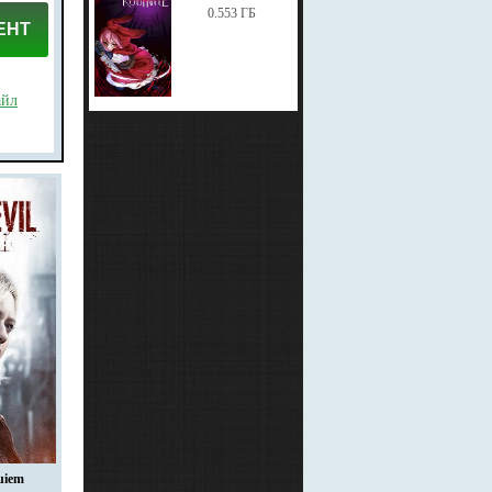
0.553 ГБ
ЕНТ
айл
uiem