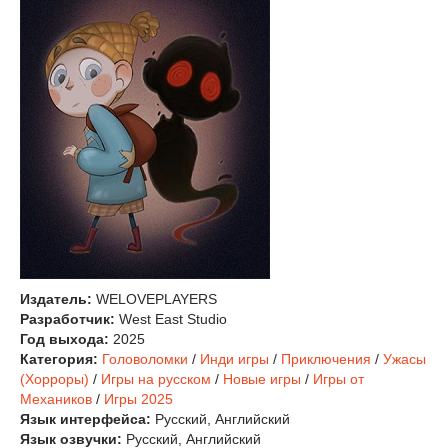
Издатель:
WELOVEPLAYERS
Разработчик:
West East Studio
Год выхода:
2025
Категория:
Головоломки
/
Инди игры
/
Приключения
/
Ужасы
(Хорроры)
/
Игры на русском
/
Новые игры
/
Игры от
Механиков
/
Игры 2025
Язык интерфейса:
Русский, Английский
Язык озвучки:
Русский, Английский