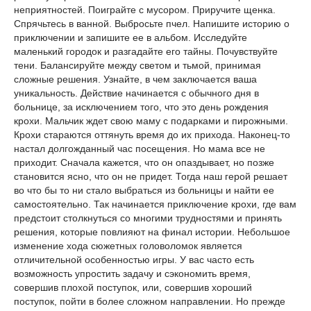
неприятностей. Поиграйте с мусором. Приручите щенка.
Спрячьтесь в ванной. Выбросьте пчел. Напишите историю о
приключении и запишите ее в альбом. Исследуйте
маленький городок и разгадайте его тайны. Почувствуйте
тени. Балансируйте между светом и тьмой, принимая
сложные решения. Узнайте, в чем заключается ваша
уникальность. Действие начинается с обычного дня в
больнице, за исключением того, что это день рождения
крохи. Мальчик ждет свою маму с подарками и пирожными.
Крохи стараются оттянуть время до их прихода. Наконец-то
настал долгожданный час посещения. Но мама все не
приходит. Сначала кажется, что он опаздывает, но позже
становится ясно, что он не придет. Тогда наш герой решает
во что бы то ни стало выбраться из больницы и найти ее
самостоятельно. Так начинается приключение крохи, где вам
предстоит столкнуться со многими трудностями и принять
решения, которые повлияют на финал истории. Небольшое
изменение хода сюжетных головоломок является
отличительной особенностью игры. У вас часто есть
возможность упростить задачу и сэкономить время,
совершив плохой поступок, или, совершив хороший
поступок, пойти в более сложном направлении. Но прежде