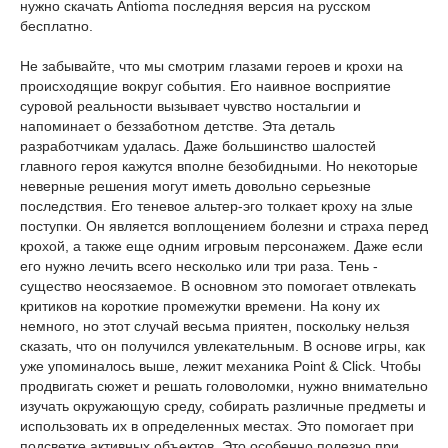
нужно скачать Antioma последняя версия на русском
бесплатно.
Не забывайте, что мы смотрим глазами героев и крохи на
происходящие вокруг события. Его наивное восприятие
суровой реальности вызывает чувство ностальгии и
напоминает о беззаботном детстве. Эта деталь
разработчикам удалась. Даже большинство шалостей
главного героя кажутся вполне безобидными. Но некоторые
неверные решения могут иметь довольно серьезные
последствия. Его теневое альтер-эго толкает кроху на злые
поступки. Он является воплощением болезни и страха перед
крохой, а также еще одним игровым персонажем. Даже если
его нужно лечить всего несколько или три раза. Тень -
существо неосязаемое. В основном это помогает отвлекать
критиков на короткие промежутки времени. На кону их
немного, но этот случай весьма приятен, поскольку нельзя
сказать, что он получился увлекательным. В основе игры, как
уже упоминалось выше, лежит механика Point & Click. Чтобы
продвигать сюжет и решать головоломки, нужно внимательно
изучать окружающую среду, собирать различные предметы и
использовать их в определенных местах. Это помогает при
подсветке активных объектов. Это особенно полезно при