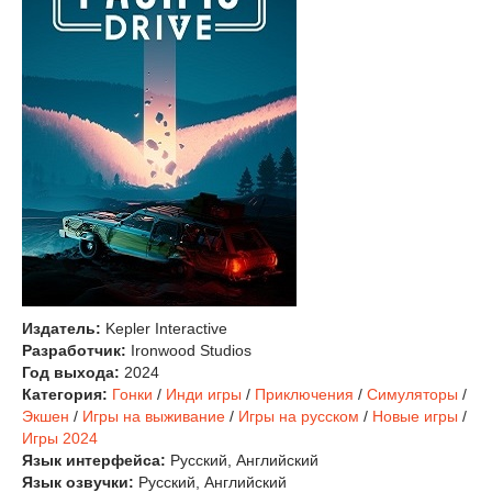
Издатель:
Kepler Interactive
Разработчик:
Ironwood Studios
Год выхода:
2024
Категория:
Гонки
/
Инди игры
/
Приключения
/
Симуляторы
/
Экшен
/
Игры на выживание
/
Игры на русском
/
Новые игры
/
Игры 2024
Язык интерфейса:
Русский, Английский
Язык озвучки:
Русский, Английский