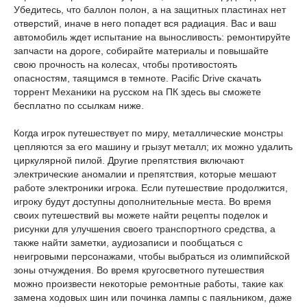
Убедитесь, что баллон полон, а на защитных пластинах нет
отверстий, иначе в него попадет вся радиация. Вас и ваш
автомобиль ждет испытание на выносливость: ремонтируйте
запчасти на дороге, собирайте материалы и повышайте
свою прочность на колесах, чтобы противостоять
опасностям, таящимся в темноте. Pacific Drive скачать
торрент Механики на русском на ПК здесь вы сможете
бесплатно по ссылкам ниже.
Когда игрок путешествует по миру, металлические монстры
цепляются за его машину и грызут металл; их можно удалить
циркулярной пилой. Другие препятствия включают
электрические аномалии и препятствия, которые мешают
работе электроники игрока. Если путешествие продолжится,
игроку будут доступны дополнительные места. Во время
своих путешествий вы можете найти рецепты поделок и
рисунки для улучшения своего транспортного средства, а
также найти заметки, аудиозаписи и пообщаться с
неигровыми персонажами, чтобы выбраться из олимпийской
зоны отчуждения. Во время кругосветного путешествия
можно произвести некоторые ремонтные работы, такие как
замена ходовых шин или починка лампы с паяльником, даже