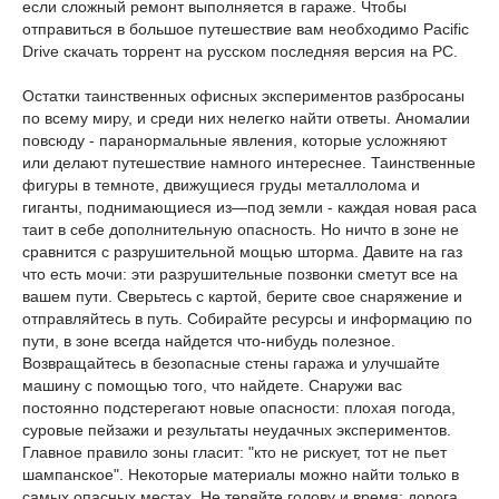
если сложный ремонт выполняется в гараже. Чтобы
отправиться в большое путешествие вам необходимо Pacific
Drive скачать торрент на русском последняя версия на PC.
Остатки таинственных офисных экспериментов разбросаны
по всему миру, и среди них нелегко найти ответы. Аномалии
повсюду - паранормальные явления, которые усложняют
или делают путешествие намного интереснее. Таинственные
фигуры в темноте, движущиеся груды металлолома и
гиганты, поднимающиеся из—под земли - каждая новая раса
таит в себе дополнительную опасность. Но ничто в зоне не
сравнится с разрушительной мощью шторма. Давите на газ
что есть мочи: эти разрушительные позвонки сметут все на
вашем пути. Сверьтесь с картой, берите свое снаряжение и
отправляйтесь в путь. Собирайте ресурсы и информацию по
пути, в зоне всегда найдется что-нибудь полезное.
Возвращайтесь в безопасные стены гаража и улучшайте
машину с помощью того, что найдете. Снаружи вас
постоянно подстерегают новые опасности: плохая погода,
суровые пейзажи и результаты неудачных экспериментов.
Главное правило зоны гласит: "кто не рискует, тот не пьет
шампанское". Некоторые материалы можно найти только в
самых опасных местах. Не теряйте голову и время: дорога