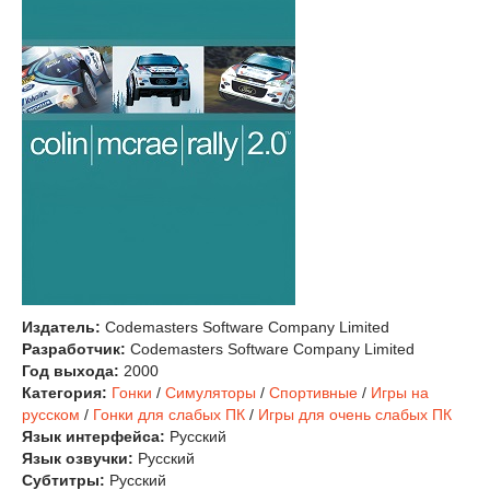
Издатель:
Codemasters Software Company Limited
Разработчик:
Codemasters Software Company Limited
Год выхода:
2000
Категория:
Гонки
/
Симуляторы
/
Спортивные
/
Игры на
русском
/
Гонки для слабых ПК
/
Игры для очень слабых ПК
Язык интерфейса:
Русский
Язык озвучки:
Русский
Субтитры:
Русский