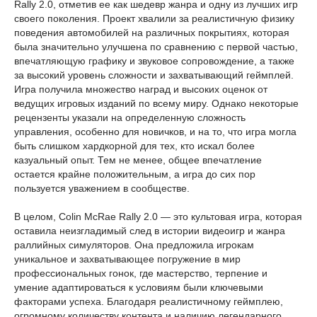
Rally 2.0, отметив ее как шедевр жанра и одну из лучших игр
своего поколения. Проект хвалили за реалистичную физику
поведения автомобилей на различных покрытиях, которая
была значительно улучшена по сравнению с первой частью,
впечатляющую графику и звуковое сопровождение, а также
за высокий уровень сложности и захватывающий геймплей.
Игра получила множество наград и высоких оценок от
ведущих игровых изданий по всему миру. Однако некоторые
рецензенты указали на определенную сложность
управления, особенно для новичков, и на то, что игра могла
быть слишком хардкорной для тех, кто искал более
казуальный опыт. Тем не менее, общее впечатление
остается крайне положительным, а игра до сих пор
пользуется уважением в сообществе.
В целом, Colin McRae Rally 2.0 — это культовая игра, которая
оставила неизгладимый след в истории видеоигр и жанра
раллийных симуляторов. Она предложила игрокам
уникальное и захватывающее погружение в мир
профессиональных гонок, где мастерство, терпение и
умение адаптироваться к условиям были ключевыми
факторами успеха. Благодаря реалистичному геймплею,
огромному количеству контента и наличию легендарного