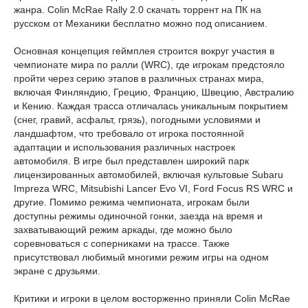
жанра. Colin McRae Rally 2.0 скачать торрент на ПК на
русском от Механики бесплатно можно под описанием.
Основная концепция геймплея строится вокруг участия в
чемпионате мира по ралли (WRC), где игрокам предстояло
пройти через серию этапов в различных странах мира,
включая Финляндию, Грецию, Францию, Швецию, Австралию
и Кению. Каждая трасса отличалась уникальным покрытием
(снег, гравий, асфальт, грязь), погодными условиями и
ландшафтом, что требовало от игрока постоянной
адаптации и использования различных настроек
автомобиля. В игре был представлен широкий парк
лицензированных автомобилей, включая культовые Subaru
Impreza WRC, Mitsubishi Lancer Evo VI, Ford Focus RS WRC и
другие. Помимо режима чемпионата, игрокам были
доступны режимы одиночной гонки, заезда на время и
захватывающий режим аркады, где можно было
соревноваться с соперниками на трассе. Также
присутствовал любимый многими режим игры на одном
экране с друзьями.
Критики и игроки в целом восторженно приняли Colin McRae