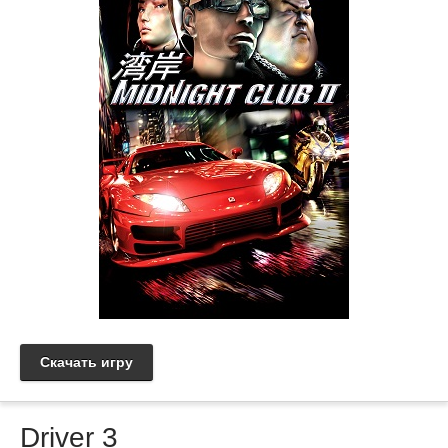
Скачать игру
Driver 3