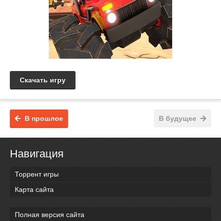
Скачать игру
В прошлое
В будущее
Навигация
Торрент игры
Карта сайта
Полная версия сайта