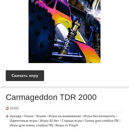
Скачать игру
Carmageddon TDR 2000
89385
Аркада
/
Гонки
/
Экшен
/
Игры на выживание
/
Игры без интернета
/
Одиночные игры
/
Игры 32 бит
/
Старые игры
/
Гонки для слабых ПК
/
Игры для очень слабых ПК
/
Игры от Fitgirl