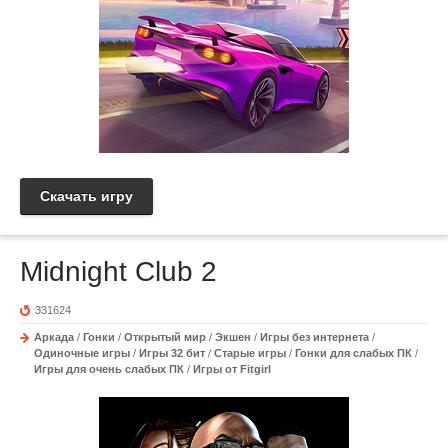
Скачать игру
Midnight Club 2
331624
Аркада
/
Гонки
/
Открытый мир
/
Экшен
/
Игры без интернета
/
Одиночные игры
/
Игры 32 бит
/
Старые игры
/
Гонки для слабых ПК
/
Игры для очень слабых ПК
/
Игры от Fitgirl