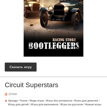
Скачать игру
Circuit Superstars
197836
Аркада
/
Гонки
/
Инди игры
/
Игры без интернета
/
Игры для девочек
/
Игры для детей
/
Игры для мальчиков
/
Игры на русском
/
Новые игры