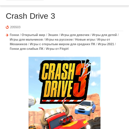
Crash Drive 3
205503
Гонки
/
Открытый мир
/
Экшен
/
Игры для девочек
/
Игры для детей
/
Игры для мальчиков
/
Игры на русском
/
Новые игры
/
Игры от
Механиков
/
Игры с открытым миром для средних ПК
/
Игры 2021
/
Гонки для слабых ПК
/
Игры от Fitgirl