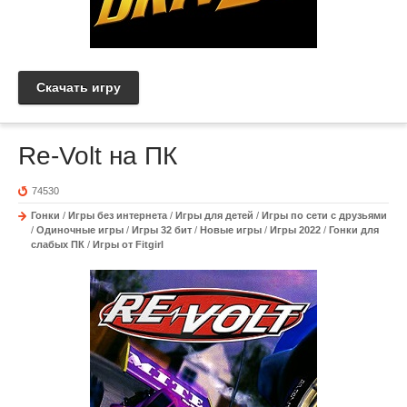
Скачать игру
Re-Volt на ПК
74530
Гонки
/
Игры без интернета
/
Игры для детей
/
Игры по сети с друзьями
/
Одиночные игры
/
Игры 32 бит
/
Новые игры
/
Игры 2022
/
Гонки для
слабых ПК
/
Игры от Fitgirl