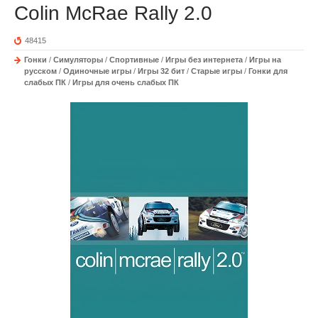
Colin McRae Rally 2.0
48415
Гонки
/
Симуляторы
/
Спортивные
/
Игры без интернета
/
Игры на
русском
/
Одиночные игры
/
Игры 32 бит
/
Старые игры
/
Гонки для
слабых ПК
/
Игры для очень слабых ПК