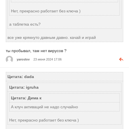
Нет, прекрасно работает без ключа )
а таблетка есть?
все уже крякнуто давным давно. качай и играй
ты пробывал, там нет вирусов ?
yaroslov
23 июня 2024 17:06
Цитата: dada
Цитата: igruha
Цитата: Дима к
А клуч активаций не надо случайно
Нет, прекрасно работает без ключа )