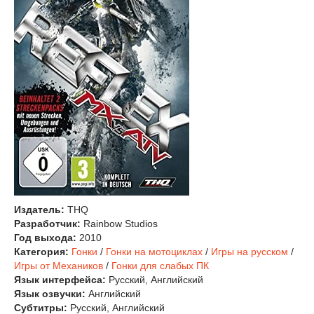
Издатель:
THQ
Разработчик:
Rainbow Studios
Год выхода:
2010
Категория:
Гонки
/
Гонки на мотоциклах
/
Игры на русском
/
Игры от Механиков
/
Гонки для слабых ПК
Язык интерфейса:
Русский, Английский
Язык озвучки:
Английский
Субтитры:
Русский, Английский