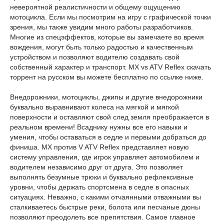
невероятной реалистичности и общему ощущению
мотоцикла. Если мы посмотрим на игру с графической точки
зрения, мы также увидим много работы разработчиков.
Многие из спецэффектов, которые вы замечаете во время
вождения, могут быть только радостью и качественным
устройством и позволяют водителю создавать свой
собственный характер и транспорт. MX vs ATV Reflex скачать
торрент на русском вы можете бесплатно по ссылке ниже.
Внедорожники, мотоциклы, джипы и другие внедорожники
буквально выравнивают колеса на мягкой и мягкой
поверхности и оставляют свой след земля преображается в
реальном времени! Всаднику нужны все его навыки и
умения, чтобы оставаться в седле и первыми добраться до
финиша. MX против V ATV Reflex представляет новую
систему управления, где игрок управляет автомобилем и
водителем независимо друг от друга. Это позволяет
выполнять безумные трюки и буквально рефлексивные
уровни, чтобы держать спортсмена в седле в опасных
ситуациях. Неважно, с какими отчаянными отважными вы
сталкиваетесь быстрые реки, болота или песчаные дюны
позволяют преодолеть все препятствия. Самое главное