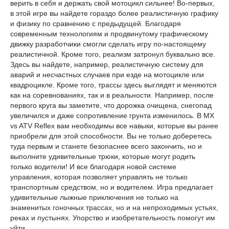
верить в себя и держать свой мотоцикл сильнее! Во-первых,
в этой игре вы найдете гораздо более реалистичную графику
и физику по сравнению с предыдущей. Благодаря
современным технологиям и продвинутому графическому
движку разработчики смогли сделать игру по-настоящему
реалистичной. Кроме того, реализм затронул буквально все.
Здесь вы найдете, например, реалистичную систему для
аварий и несчастных случаев при езде на мотоцикле или
квадроцикле. Кроме того, трассы здесь выглядят и меняются
как на соревнованиях, так и в реальности. Например, после
первого круга вы заметите, что дорожка очищена, снегопад
увеличился и даже сопротивление грунта изменилось. В MX
vs ATV Reflex вам необходимы все навыки, которые вы ранее
приобрели для этой способности. Вы не только доберетесь
туда первым и станете безопаснее всего закончить, но и
выполните удивительные трюки, которые могут родить
только водители! И все благодаря новой системе
управления, которая позволяет управлять не только
транспортным средством, но и водителем. Игра предлагает
удивительные лыжные приключения не только на
знаменитых гоночных трассах, но и на непроходимых устьях,
реках и пустынях. Упорство и изобретательность помогут им
уйти.