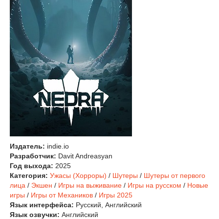
Издатель:
indie.io
Разработчик:
Davit Andreasyan
Год выхода:
2025
Категория:
Ужасы (Хорроры)
/
Шутеры
/
Шутеры от первого
лица
/
Экшен
/
Игры на выживание
/
Игры на русском
/
Новые
игры
/
Игры от Механиков
/
Игры 2025
Язык интерфейса:
Русский, Английский
Язык озвучки:
Английский