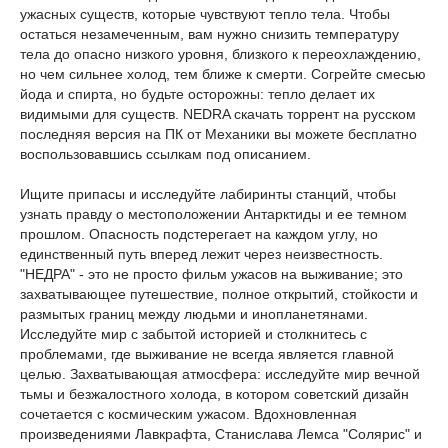
ужасных существ, которые чувствуют тепло тела. Чтобы
остаться незамеченным, вам нужно снизить температуру
тела до опасно низкого уровня, близкого к переохлаждению,
но чем сильнее холод, тем ближе к смерти. Согрейте смесью
йода и спирта, но будьте осторожны: тепло делает их
видимыми для существ. NEDRA скачать торрент на русском
последняя версия на ПК от Механики вы можете бесплатно
воспользовавшись ссылкам под описанием.
Ищите припасы и исследуйте лабиринты станций, чтобы
узнать правду о местоположении Антарктиды и ее темном
прошлом. Опасность подстерегает на каждом углу, но
единственный путь вперед лежит через неизвестность.
"НЕДРА" - это не просто фильм ужасов на выживание; это
захватывающее путешествие, полное открытий, стойкости и
размытых границ между людьми и инопланетянами.
Исследуйте мир с забытой историей и столкнитесь с
проблемами, где выживание не всегда является главной
целью. Захватывающая атмосфера: исследуйте мир вечной
тьмы и безжалостного холода, в котором советский дизайн
сочетается с космическим ужасом. Вдохновленная
произведениями Лавкрафта, Станислава Лемса "Солярис" и