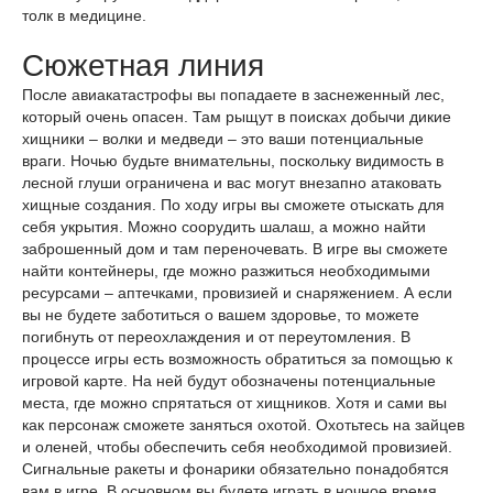
толк в медицине.
Сюжетная линия
После авиакатастрофы вы попадаете в заснеженный лес,
который очень опасен. Там рыщут в поисках добычи дикие
хищники – волки и медведи – это ваши потенциальные
враги. Ночью будьте внимательны, поскольку видимость в
лесной глуши ограничена и вас могут внезапно атаковать
хищные создания. По ходу игры вы сможете отыскать для
себя укрытия. Можно соорудить шалаш, а можно найти
заброшенный дом и там переночевать. В игре вы сможете
найти контейнеры, где можно разжиться необходимыми
ресурсами – аптечками, провизией и снаряжением. А если
вы не будете заботиться о вашем здоровье, то можете
погибнуть от переохлаждения и от переутомления. В
процессе игры есть возможность обратиться за помощью к
игровой карте. На ней будут обозначены потенциальные
места, где можно спрятаться от хищников. Хотя и сами вы
как персонаж сможете заняться охотой. Охотьтесь на зайцев
и оленей, чтобы обеспечить себя необходимой провизией.
Сигнальные ракеты и фонарики обязательно понадобятся
вам в игре. В основном вы будете играть в ночное время