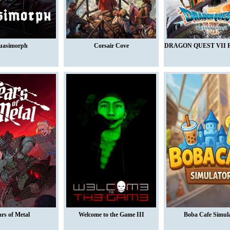
uasimorph
Corsair Cove
DRAGON QUEST VII R
ars of Metal
Welcome to the Game III
Boba Cafe Simul