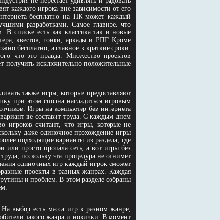
ндустрия не перестает удивлять и радовать
вят каждого игрока вне зависимости от его
интернета бесплатно на ПК может каждый
учшими разработками. Самое главное, что
. В списке есть как классика так и новые
ера, квестов, гонки, аркады и РПГ. Кроме
ожно бесплатно, а главное в краткие сроки.
ого что это правда. Множество проектов
ет получить исключительно положительные
ливать также игры, которые предоставляют
шку при этом сполна насладиться игровым
отчиков. Игры на компьютер без интернета
 вариант не составит труда. С каждым днем
о игроков считают, что игры, которые не
оскольку даже одиночное прохождение игры
олее подходящие варианты из раздела, где
 или просто пропала сеть, а вот игры без
 труда, поскольку эта процедура не отнимет
ждения одиночных игр каждый игрок сможет
бразные проекты в разных жанрах. Каждая
 рутины и проблем. В этом разделе собраны
ем.
 На выбор есть масса игр в разном жанре,
любители такого жанра и новички. В момент