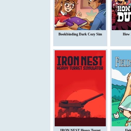
Bookbinding Dark Cozy Sim
How 
IRON NEST Heavy Turret
Fiel