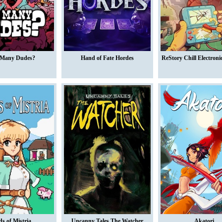
Many Dudes?
Hand of Fate Hordes
ReStory Chill Electroni
ds of Mistria
Uncanny Tales The Watcher
Akatori