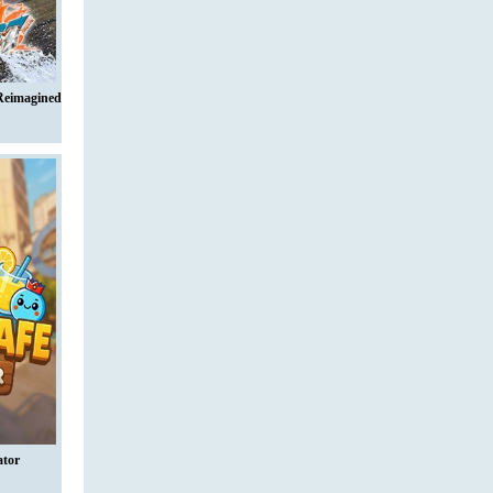
eimagined
ator