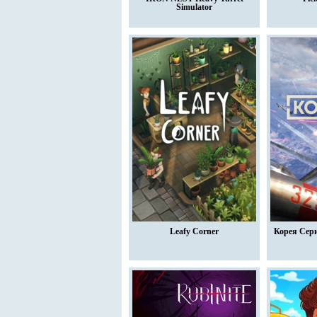
Simulator
Leafy Corner
Корея Сери