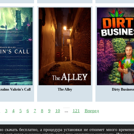
ealms Vahrin's Call
The Alley
Dirty Busines
2
3
4
5
6
7
8
9
10
...
121
Вперед
о скачать бесплатно, а процедура установки не отнимет много време