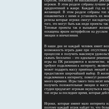
спросом, поскольку не выскакивают реклам
игроков. В этом разделе собраны лучшие р
предпочтений в жанре. Каждый год на пр
желающий. В этом разделе собраны топ и
ознакомиться с ними и установить их мож
релизы которые игроки смогут насладитьс
того, это могут быть как инди проекты так
Топовые проекты так и вызывают желание
оснащены ярким интерфейсом на русском 
эмоции и впечатления.
В наши дни не каждый человек имеет возм
возможность играть даже при отсутствии
процессом и получить максимум удовольст
скачать бесплатно – это идеальное решени
игры на ПК расширяются в количестве, н
требуют подключения к интернету, являют
может подарить массу приятных эмоций и 
предоставлен широчайший выбор. В жизни 
подключения к интернету, помогут разнообр
много времени. Игры такого типа весят н
получить положительные эмоции и массу 
студия предлагает игрокам окунуться в ви
топ игры за последнее время, которые дей
Игроки, которые имеют мало интернета ил
поэтому каждый игрок найдет то, что боль