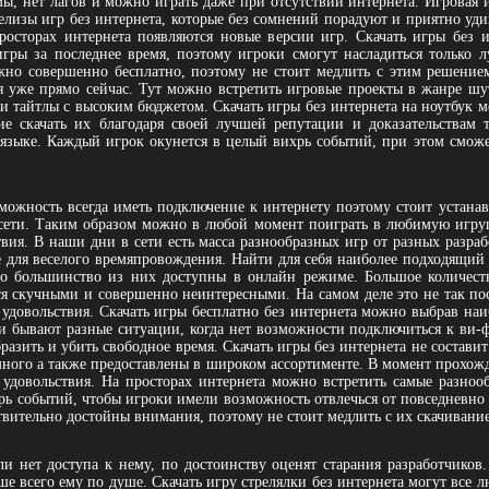
ы, нет лагов и можно играть даже при отсутствии интернета. Игровая и
елизы игр без интернета, которые без сомнений порадуют и приятно уди
осторах интернета появляются новые версии игр. Скачать игры без 
гры за последнее время, поэтому игроки смогут насладиться только л
но совершенно бесплатно, поэтому не стоит медлить с этим решением
я уже прямо сейчас. Тут можно встретить игровые проекты в жанре шут
 и тайтлы с высоким бюджетом. Скачать игры без интернета на ноутбук м
 скачать их благодаря своей лучшей репутации и доказательствам т
языке. Каждый игрок окунется в целый вихрь событий, при этом смож
ожность всегда иметь подключение к интернету поэтому стоит устанав
 сети. Таким образом можно в любой момент поиграть в любимую игру
вия. В наши дни в сети есть масса разнообразных игр от разных разраб
е для веселого времяпровождения. Найти для себя наиболее подходящий
о большинство из них доступны в онлайн режиме. Большое количеств
ся скучными и совершенно неинтересными. На самом деле это не так п
удовольствия. Скачать игры бесплатно без интернета можно выбрав наиб
бывают разные ситуации, когда нет возможности подключиться к ви-фи
азить и убить свободное время. Скачать игры без интернета не составит
емного а также предоставлены в широком ассортименте. В момент прохо
удовольствия. На просторах интернета можно встретить самые разноо
хрь событий, чтобы игроки имели возможность отвлечься от повседневно
ствительно достойны внимания, поэтому не стоит медлить с их скачивани
и нет доступа к нему, по достоинству оценят старания разработчиков.
ше всего ему по душе. Скачать игру стрелялки без интернета могут все 