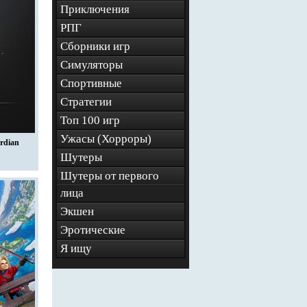
Приключения
РПГ
Сборники игр
Симуляторы
Спортивные
Стратегии
Топ 100 игр
Ужасы (Хорроры)
ardian
Шутеры
Шутеры от первого
лица
Экшен
Эротические
Я ищу