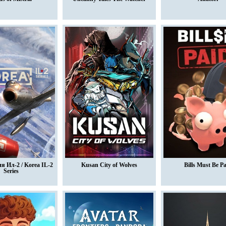
я Ил-2 / Korea IL-2
Kusan City of Wolves
Bills Must Be P
Series