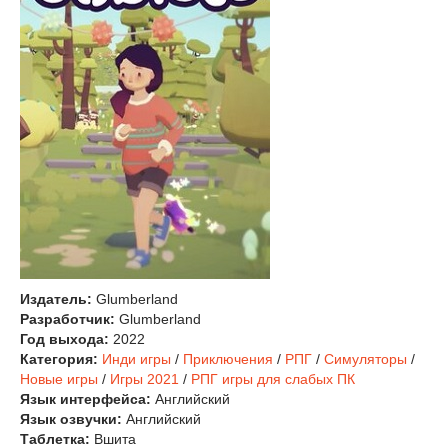
Издатель:
Glumberland
Разработчик:
Glumberland
Год выхода:
2022
Категория:
Инди игры
/
Приключения
/
РПГ
/
Симуляторы
/
Новые игры
/
Игры 2021
/
РПГ игры для слабых ПК
Язык интерфейса:
Английский
Язык озвучки:
Английский
Таблетка:
Вшита