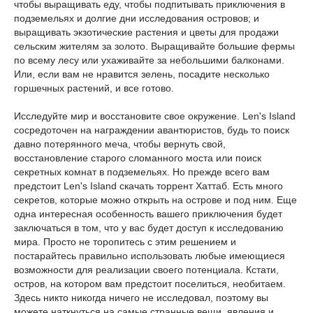
чтобы выращивать еду, чтобы подпитывать приключения в
подземельях и долгие дни исследования островов; и
выращивать экзотические растения и цветы для продажи
сельским жителям за золото. Выращивайте большие фермы
по всему лесу или ухаживайте за небольшими балконами.
Или, если вам не нравится зелень, посадите несколько
горшечных растений, и все готово.
Исследуйте мир и восстановите свое окружение. Len's Island
сосредоточен на награждении авантюристов, будь то поиск
давно потерянного меча, чтобы вернуть свой,
восстановление старого сломанного моста или поиск
секретных комнат в подземельях. Но прежде всего вам
предстоит Len's Island скачать торрент Хаттаб. Есть много
секретов, которые можно открыть на острове и под ним. Еще
одна интересная особенность вашего приключения будет
заключаться в том, что у вас будет доступ к исследованию
мира. Просто не торопитесь с этим решением и
постарайтесь правильно использовать любые имеющиеся
возможности для реализации своего потенциала. Кстати,
остров, на котором вам предстоит поселиться, необитаем.
Здесь никто никогда ничего не исследовал, поэтому вы
можете наткнуться на самые странные вещи, явления и