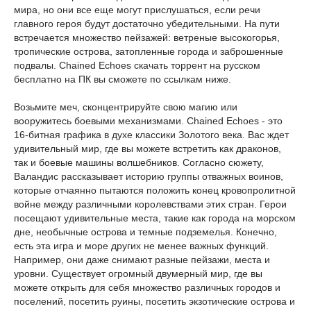
мира, но они все еще могут прислушаться, если речи
главного героя будут достаточно убедительными. На пути
встречается множество пейзажей: ветреные высокогорья,
тропические острова, затопленные города и заброшенные
подвалы. Chained Echoes скачать торрент на русском
бесплатно на ПК вы сможете по ссылкам ниже.
Возьмите меч, сконцентрируйте свою магию или
вооружитесь боевыми механизмами. Chained Echoes - это
16-битная графика в духе классики Золотого века. Вас ждет
удивительный мир, где вы можете встретить как драконов,
так и боевые машины волшебников. Согласно сюжету,
Валандис рассказывает историю группы отважных воинов,
которые отчаянно пытаются положить конец кровопролитной
войне между различными королевствами этих стран. Герои
посещают удивительные места, такие как города на морском
дне, необычные острова и темные подземелья. Конечно,
есть эта игра и море других не менее важных функций.
Например, они даже снимают разные пейзажи, места и
уровни. Существует огромный двумерный мир, где вы
можете открыть для себя множество различных городов и
поселений, посетить руины, посетить экзотические острова и