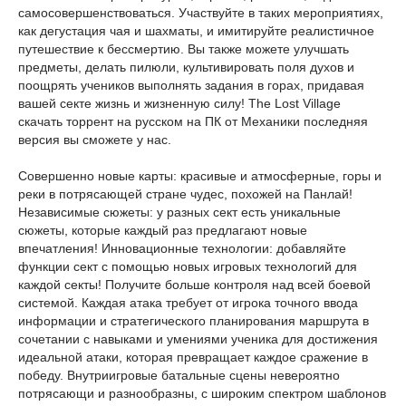
самосовершенствоваться. Участвуйте в таких мероприятиях,
как дегустация чая и шахматы, и имитируйте реалистичное
путешествие к бессмертию. Вы также можете улучшать
предметы, делать пилюли, культивировать поля духов и
поощрять учеников выполнять задания в горах, придавая
вашей секте жизнь и жизненную силу! The Lost Village
скачать торрент на русском на ПК от Механики последняя
версия вы сможете у нас.
Совершенно новые карты: красивые и атмосферные, горы и
реки в потрясающей стране чудес, похожей на Панлай!
Независимые сюжеты: у разных сект есть уникальные
сюжеты, которые каждый раз предлагают новые
впечатления! Инновационные технологии: добавляйте
функции сект с помощью новых игровых технологий для
каждой секты! Получите больше контроля над всей боевой
системой. Каждая атака требует от игрока точного ввода
информации и стратегического планирования маршрута в
сочетании с навыками и умениями ученика для достижения
идеальной атаки, которая превращает каждое сражение в
победу. Внутриигровые батальные сцены невероятно
потрясающи и разнообразны, с широким спектром шаблонов