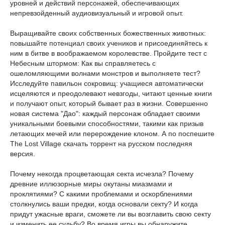
уровней и действий персонажей, обеспечивающих
непревзойденный аудиовизуальный и игровой опыт.
Выращивайте своих собственных божественных животных:
повышайте потенциал своих учеников и присоединяйтесь к
ним в битве в воображаемом королевстве. Пройдите тест с
Небесным штормом: Как вы справляетесь с
ошеломляющими волнами монстров и выполняете тест?
Исследуйте павильон сокровищ: учащиеся автоматически
исцеляются и преодолевают невзгоды, читают ценные книги
и получают опыт, который бывает раз в жизни. Совершенно
новая система "Дао": каждый персонаж обладает своими
уникальными боевыми способностями, такими как призыв
летающих мечей или перерождение клоном. А по поспешите
The Lost Village скачать торрент на русском последняя
версия.
Почему некогда процветающая секта исчезла? Почему
древние иллюзорные миры окутаны миазмами и
проклятиями? С какими проблемами и оскорблениями
столкнулись ваши предки, когда основали секту? И когда
придут ужасные враги, сможете ли вы возглавить свою секту
и изменить ее судьбу? Во время игры вы обнаружите