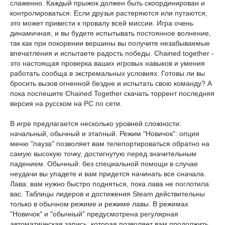
слаженно. Каждый прыжок должен быть скоординирован и
контролироваться. Если друзья растеряются или путаются,
это может привести к провалу всей миссии. Игра очень
динамичная, и вы будете испытывать постоянное волнение,
так как при покорении вершины вы получите незабываемые
впечатления и испытаете радость победы. Chained together -
это настоящая проверка ваших игровых навыков и умения
работать сообща в экстремальных условиях. Готовы ли вы
бросить вызов огненной бездне и испытать свою команду? А
пока поспешите Chained Together скачать торрент последняя
версия на русском на PC по сети.
В игре предлагается несколько уровней сложности:
начальный, обычный и этапный. Режим "Новичок": опция
меню "пауза" позволяет вам телепортироваться обратно на
самую высокую точку, достигнутую перед значительным
падением. Обычный: без специальной помощи в случае
неудачи вы упадете и вам придется начинать все сначала.
Лава: вам нужно быстро подняться, пока лава не поглотила
вас. Таблицы лидеров и достижения Steam действительны
только в обычном режиме и режиме лавы. В режимах
"Новичок" и "обычный" предусмотрена регулярная
автоматическая запись, которая позволяет вам продолжить