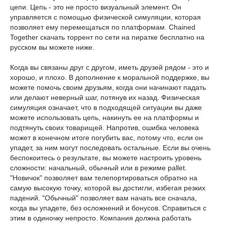
цепи. Цепь - это не просто визуальный элемент. Он
управляется с помощью физической симуляции, которая
позволяет ему перемещаться по платформам. Chained
Together скачать торрент по сети на пиратке бесплатно на
русском вы можете ниже.
Когда вы связаны друг с другом, иметь друзей рядом - это и
хорошо, и плохо. В дополнение к моральной поддержке, вы
можете помочь своим друзьям, когда они начинают падать
или делают неверный шаг, потянув их назад. Физическая
симуляция означает, что в подходящей ситуации вы даже
можете использовать цепь, накинуть ее на платформы и
подтянуть своих товарищей. Напротив, ошибка человека
может в конечном итоге погубить вас, потому что, если он
упадет, за ним могут последовать остальные. Если вы очень
беспокоитесь о результате, вы можете настроить уровень
сложности: начальный, обычный или в режиме pallet.
"Новичок" позволяет вам телепортироваться обратно на
самую высокую точку, которой вы достигли, избегая резких
падений. "Обычный" позволяет вам начать все сначала,
когда вы упадете, без осложнений и бонусов. Справиться с
этим в одиночку непросто. Компания должна работать