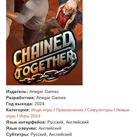
Издатель:
Anegar Games
Разработчик:
Anegar Games
Год выхода:
2024
Категория:
Инди игры
/
Приключения
/
Симуляторы
/
Новые
игры
/
Игры 2024
Язык интерфейса:
Русский, Английский
Язык озвучки:
Английский
Субтитры:
Русский, Английский