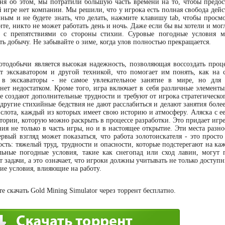
ня об этом, мы потратили большую часть времени на то, чтобы предос
игре нет компании. Мы решили, что у игрока есть полная свобода дейс
нным и не будете знать, что делать, нажмите клавишу tab, чтобы просм
те, никто не может работать день и ночь. Даже если бы вы хотели и мог
а с препятствиями со стороны стихии. Суровые погодные условия м
ь добычу. Не забывайте о зиме, когда улов полностью прекращается.
отодобычи является высокая надежность, позволяющая воссоздать проц
ют экскаватором и другой техникой, что помогает им понять, как на 
ь в экскаваторы - не самое увлекательное занятие в мире, но для
нет недостатком. Кроме того, игра включает в себя различные элементы
е создают дополнительные трудности и требуют от игрока стратегическо
другие стихийные бедствия не дают расслабиться и делают занятия боле
 слота, каждый из которых имеет свою историю и атмосферу. Аляска с е
истории, которую можно раскрыть в процессе разработки. Это придает игр
я не только в часть игры, но и в настоящее открытие. Эти места разно
рвый взгляд может показаться, что работа золотоискателя - это просто
ость: тяжелый труд, трудности и опасности, которые подстерегают на ка
льные погодные условия, такие как снегопад или сход лавин, могут 
т задачи, а это означает, что игроки должны учитывать не только доступ
гие условия, влияющие на работу.
 скачать Gold Mining Simulator через торрент бесплатно.