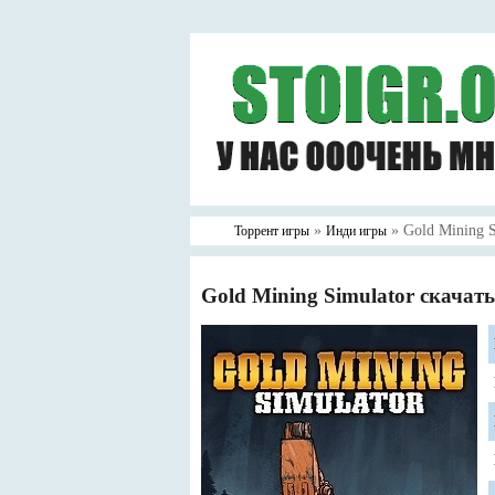
»
» Gold Mining S
Торрент игры
Инди игры
Gold Mining Simulator скачат