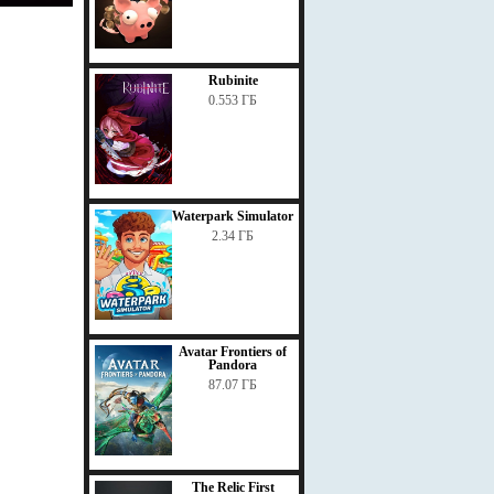
Rubinite
0.553 ГБ
Waterpark Simulator
2.34 ГБ
Avatar Frontiers of
Pandora
87.07 ГБ
The Relic First