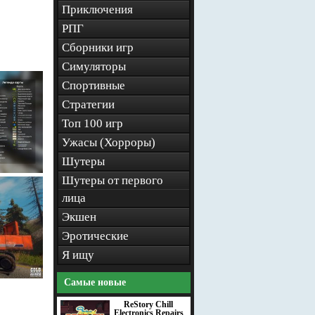
Приключения
РПГ
Сборники игр
Симуляторы
Спортивные
Стратегии
Топ 100 игр
Ужасы (Хорроры)
Шутеры
Шутеры от первого
лица
Экшен
Эротические
Я ищу
Самые новые
ReStory Chill
Electronics Repairs