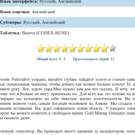
Язык интерфейса:
Русский, Английский
Язык озвучки:
Английский
Субтитры:
Русский, Английский
Таблетка:
Вшита (CODEX-RUNE)
Общий балл: 9 . 3
Проголосовало людей: 12
ателем. Работайте усердно, копайте глубже, найдите золото и станьте са
ные специальные машины, чтобы добыть как можно больше золота! Те, к
мите руку. Все, идите сюда.Мне нужно вам кое-что сказать. Я хочу, чт
тому что я больше не могу привлекать их. Для всех нас это похоже на 
ихорадке вы испытаете на себе тяжелую жизнь золотоискателя. Вы н
ременем можете стать самым богатым человеком на Аляске. Мы создали
ьными вставками. Вас ждет совершенно новая область. У каждого элем
торую вы можете почитать в свободное время. Gold Mining Simulator скач
ы сможете далее.
тичный симулятор. Вы проводите много времени за экскаватором, пото