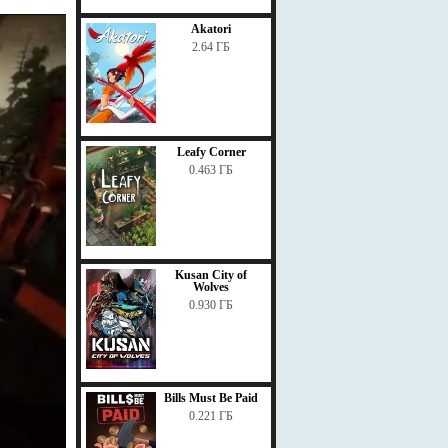
Akatori
2.64 ГБ
Leafy Corner
0.463 ГБ
Kusan City of
Wolves
0.930 ГБ
Bills Must Be Paid
0.221 ГБ