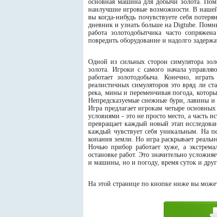
основная машина для добычи золота. Пом
наилучшие игровые возможности. В нашей 
вы когда-нибудь почувствуете себя потеря
дневник и узнать больше на Digtube. Помни
работа золотодобытчика часто сопряжен
повредить оборудование и надолго задержат
Одной из сильных сторон симулятора зол
золота. Игроки с самого начала управля
работает золотодобыча. Конечно, играт
реалистичных симуляторов это вряд ли ста
река, мины и переменчивая погода, которы
Непредсказуемые снежные бури, лавины и 
Игра предлагает игрокам четыре основных
условиями - это не просто место, а часть 
превращает каждый новый этап исследовани
каждый чувствует себя уникальным. На пе
копания земли. Но игра раскрывает реальн
Ночью прибор работает хуже, а экстрема
остановке работ. Это значительно усложняе
и машины, но и погоду, время суток и дру
На этой странице по кнопке ниже вы можете