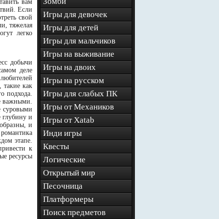
Зомби
тавить вам
твий. Если
Игры для девочек
отреть свой
ли, тяжелая
Игры для детей
огут легко
Игры для мальчиков
Игры на выживание
есс добычи
Игры на двоих
самом деле
 любителей
Игры на русском
, такие как
Игры для слабых ПК
го подхода.
е важными.
Игры от Механиков
е суровыми
е глубину и
Игры от Xatab
образны, и
Инди игры
 романтика
ждом этапе.
Квесты
привести к
ные ресурсы
Логические
Открытый мир
Песочница
Платформеры
Поиск предметов