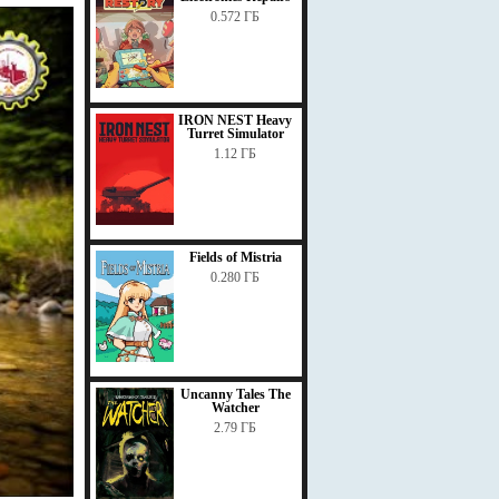
0.572 ГБ
IRON NEST Heavy
Turret Simulator
1.12 ГБ
Fields of Mistria
0.280 ГБ
Uncanny Tales The
Watcher
2.79 ГБ