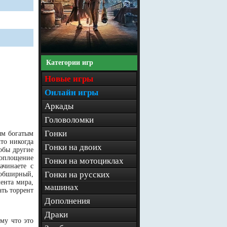
Категории игр
Новые игры
Онлайн игры
Аркады
Головоломки
Гонки
мым богатым
то никогда
Гонки на двоих
обы другие
воплощение
Гонки на мотоциклах
ачинаете с
Гонки на русских
 обширный,
ента мира,
машинах
ать торрент
Дополнения
Драки
му что это