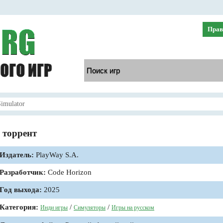
Прав
imulator
ь торрент
Издатель:
PlayWay S.A.
Разработчик:
Code Horizon
Год выхода:
2025
Категория:
/
/
Инди игры
Симуляторы
Игры на русском