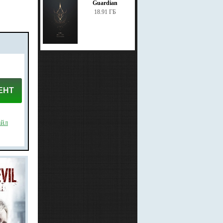
Guardian
18.91 ГБ
ЕНТ
айл