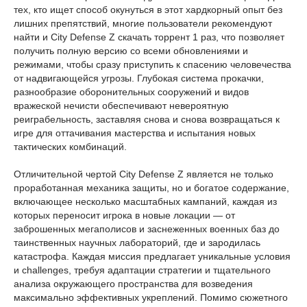
тех, кто ищет способ окунуться в этот хардкорный опыт без
лишних препятствий, многие пользователи рекомендуют
найти и City Defense Z скачать торрент 1 раз, что позволяет
получить полную версию со всеми обновлениями и
режимами, чтобы сразу приступить к спасению человечества
от надвигающейся угрозы. Глубокая система прокачки,
разнообразие оборонительных сооружений и видов
вражеской нечисти обеспечивают невероятную
реиграбельность, заставляя снова и снова возвращаться к
игре для оттачивания мастерства и испытания новых
тактических комбинаций.
Отличительной чертой City Defense Z является не только
проработанная механика защиты, но и богатое содержание,
включающее несколько масштабных кампаний, каждая из
которых переносит игрока в новые локации — от
заброшенных мегаполисов и заснеженных военных баз до
таинственных научных лабораторий, где и зародилась
катастрофа. Каждая миссия предлагает уникальные условия
и challenges, требуя адаптации стратегии и тщательного
анализа окружающего пространства для возведения
максимально эффективных укреплений. Помимо сюжетного