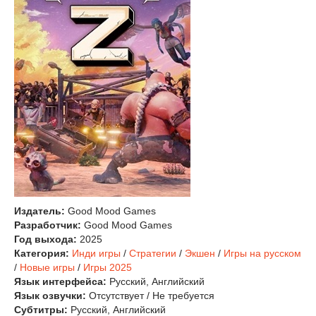
Издатель:
Good Mood Games
Разработчик:
Good Mood Games
Год выхода:
2025
Категория:
Инди игры
/
Стратегии
/
Экшен
/
Игры на русском
/
Новые игры
/
Игры 2025
Язык интерфейса:
Русский, Английский
Язык озвучки:
Отсутствует / Не требуется
Субтитры:
Русский, Английский