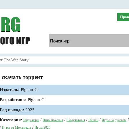
Прав
or The Wan Story
y скачать торрент
Издатель:
Pigeon-G
Разработчик:
Pigeon-G
Год выхода:
2025
Категория:
/
/
/
/
Инди игры
Приключения
Симуляторы
Экшен
Игры на русском
/
/
Игры от Механиков
Игры 2025