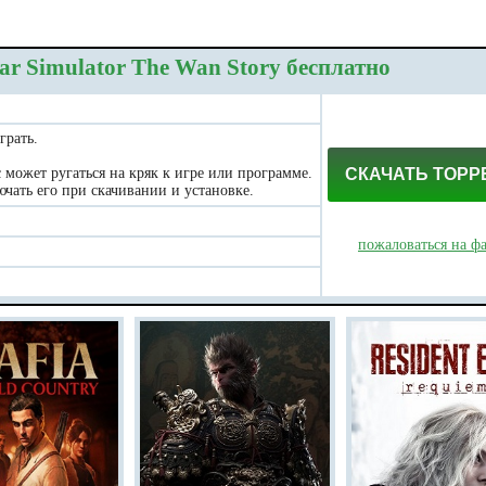
ar Simulator The Wan Story бесплатно
грать.
может ругаться на кряк к игре или программе.
СКАЧАТЬ ТОРР
чать его при скачивании и установке.
пожаловаться на ф