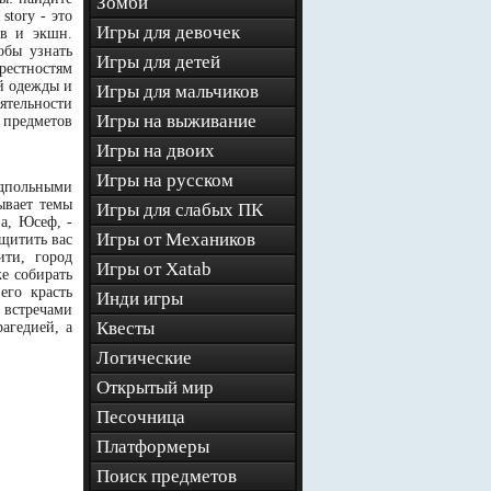
Зомби
story - это
Игры для девочек
ив и экшн.
обы узнать
Игры для детей
рестностям
й одежды и
Игры для мальчиков
ятельности
Игры на выживание
 предметов
Игры на двоих
Игры на русском
одпольными
ывает темы
Игры для слабых ПК
а, Юсеф, -
Игры от Механиков
щитить вас
ити, город
Игры от Xatab
же собирать
его красть
Инди игры
 встречами
Квесты
агедией, а
Логические
Открытый мир
Песочница
Платформеры
Поиск предметов