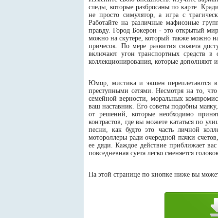
следы, которые разбросаны по карте. Кради
не просто симулятор, а игра с трагиче
Работайте на различные мафиозные груп
правду. Город Бокерон - это открытый мир
можно на скутере, который также можно 
причесок. По мере развития сюжета дост
включают угон транспортных средств в 
коллекционирования, которые дополняют и
Юмор, мистика и экшен переплетаются в
преступными сетями. Несмотря на то, что
семейной верности, моральных компромисс
ваш наставник. Его советы подобны маяку,
от решений, которые необходимо принят
контрастов, где вы можете кататься по ул
песни, как будто это часть личной колл
мотороллеры ради очередной пачки счетов
ее дяди. Каждое действие приближает вас 
повседневная суета легко сменяется голов
На этой странице по кнопке ниже вы можете