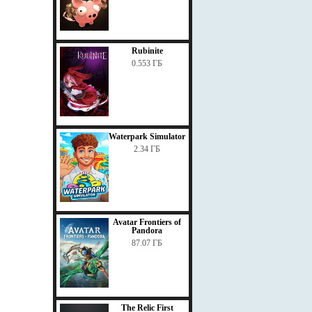
Rubinite
0.553 ГБ
Waterpark Simulator
2.34 ГБ
Avatar Frontiers of
Pandora
87.07 ГБ
The Relic First