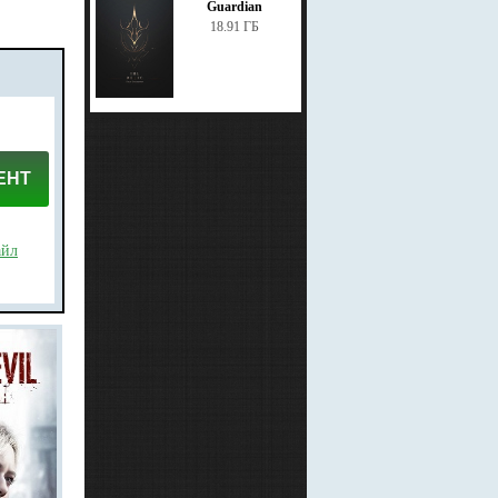
Guardian
18.91 ГБ
ЕНТ
айл