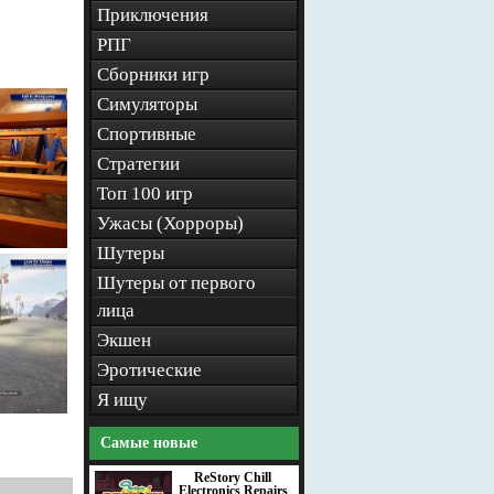
Приключения
РПГ
Сборники игр
Симуляторы
Спортивные
Стратегии
Топ 100 игр
Ужасы (Хорроры)
Шутеры
Шутеры от первого
лица
Экшен
Эротические
Я ищу
Самые новые
ReStory Chill
Electronics Repairs