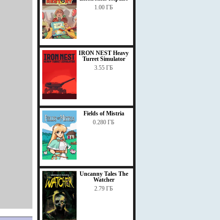
1.00 ГБ
IRON NEST Heavy
Turret Simulator
3.55 ГБ
Fields of Mistria
0.280 ГБ
Uncanny Tales The
Watcher
2.79 ГБ