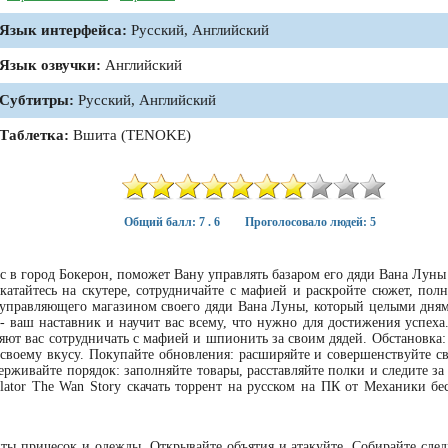
Язык интерфейса:
Русский, Английский
Язык озвучки:
Английский
Субтитры:
Русский, Английский
Таблетка:
Вшита (TENOKE)
Общий балл: 7 . 6
Проголосовало людей: 5
вас в город Бокерон, поможет Вану управлять базаром его дяди Вана Луны
 катайтесь на скутере, сотрудничайте с мафией и раскройте сюжет, пол
 управляющего магазином своего дяди Вана Луны, который целыми дням
 ваш наставник и научит вас всему, что нужно для достижения успеха..
ляют вас сотрудничать с мафией и шпионить за своим дядей. Обстановка
 своему вкусу. Покупайте обновления: расширяйте и совершенствуйте св
рживайте порядок: заполняйте товары, расставляйте полки и следите за
ator The Wan Story скачать торрент на русском на ПК от Механики бе
ты причесок и одежды. Открывайте объятия и атакуйте. Собирайте след