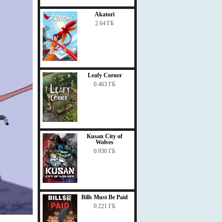
Akatori
2.64 ГБ
Leafy Corner
0.463 ГБ
Kusan City of
Wolves
0.930 ГБ
Bills Must Be Paid
0.221 ГБ