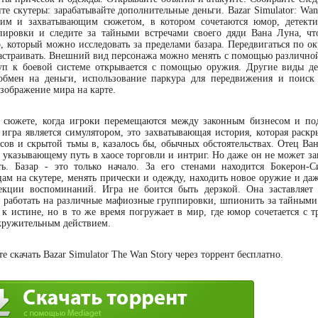
те скутеры: зарабатывайте дополнительные деньги. Bazar Simulator: Wan 
ским и захватывающим сюжетом, в котором сочетаются юмор, детект
пировки и следите за тайными встречами своего дяди Вана Луна, чт
, который можно исследовать за пределами базара. Передвигаться по ок
настраивать. Внешний вид персонажа можно менять с помощью различно
уп к боевой системе открывается с помощью оружия. Другие виды де
обмен на деньги, использование паркура для передвижения и поиск
зображение мира на карте.
 сюжете, когда игроки перемещаются между законным бизнесом и п
 игра является симулятором, это захватывающая история, которая раскр
ов и скрытой тьмы в, казалось бы, обычных обстоятельствах. Отец Ван
 указывающему путь в хаосе торговли и интриг. Но даже он не может за
ь. Базар - это только начало. За его стенами находится Бокерон-С
ицам на скутере, менять прически и одежду, находить новое оружие и да
екции воспоминаний. Игра не боится быть дерзкой. Она заставляет 
, работать на различные мафиозные группировки, шпионить за тайными
к истине, но в то же время погружает в мир, где юмор сочетается с тр
окружительным действием.
 скачать Bazar Simulator The Wan Story через торрент бесплатно.