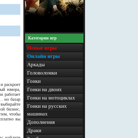
Категории игр
Новые игры
Онлайн игры
Аркады
Головоломки
Гонки
 и раскроет
Гонки на двоих
ный юмора,
и работает
Гонки на мотоциклах
. но базар
: выбирайте
Гонки на русских
ой бизнес,
машинах
 тем, чтобы
сплатно вы
Дополнения
Драки
ы: найдите