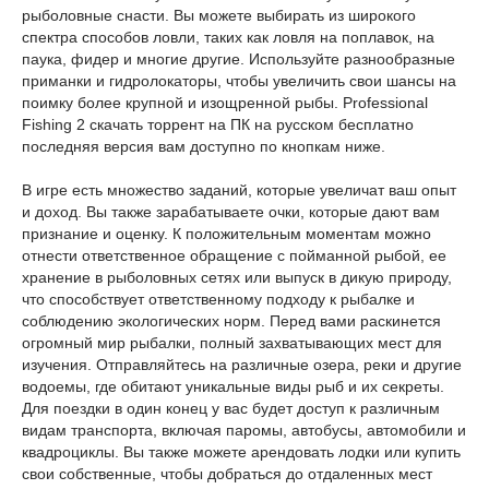
рыболовные снасти. Вы можете выбирать из широкого
спектра способов ловли, таких как ловля на поплавок, на
паука, фидер и многие другие. Используйте разнообразные
приманки и гидролокаторы, чтобы увеличить свои шансы на
поимку более крупной и изощренной рыбы. Professional
Fishing 2 скачать торрент на ПК на русском бесплатно
последняя версия вам доступно по кнопкам ниже.
В игре есть множество заданий, которые увеличат ваш опыт
и доход. Вы также зарабатываете очки, которые дают вам
признание и оценку. К положительным моментам можно
отнести ответственное обращение с пойманной рыбой, ее
хранение в рыболовных сетях или выпуск в дикую природу,
что способствует ответственному подходу к рыбалке и
соблюдению экологических норм. Перед вами раскинется
огромный мир рыбалки, полный захватывающих мест для
изучения. Отправляйтесь на различные озера, реки и другие
водоемы, где обитают уникальные виды рыб и их секреты.
Для поездки в один конец у вас будет доступ к различным
видам транспорта, включая паромы, автобусы, автомобили и
квадроциклы. Вы также можете арендовать лодки или купить
свои собственные, чтобы добраться до отдаленных мест