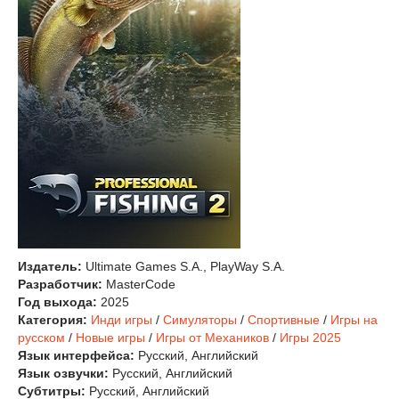
Издатель:
Ultimate Games S.A., PlayWay S.A.
Разработчик:
MasterCode
Год выхода:
2025
Категория:
Инди игры
/
Симуляторы
/
Спортивные
/
Игры на
русском
/
Новые игры
/
Игры от Механиков
/
Игры 2025
Язык интерфейса:
Русский, Английский
Язык озвучки:
Русский, Английский
Субтитры:
Русский, Английский