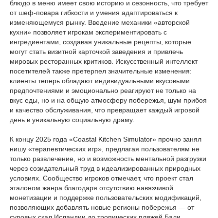
блюдо в меню имеет свою историю и сезонность, что требует
от шеф-повара гибкости и умения адаптироваться к
изменяющемуся рынку. Введение механики «авторской
кухни» позволяет игрокам экспериментировать с
ингредиентами, создавая уникальные рецепты, которые
могут стать визитной карточкой заведения и привлечь
мировых ресторанных критиков. Искусственный интеллект
посетителей также претерпел значительные изменения:
клиенты теперь обладают индивидуальными вкусовыми
предпочтениями и эмоционально реагируют не только на
вкус еды, но и на общую атмосферу побережья, шум прибоя
и качество обслуживания, что превращает каждый игровой
день в уникальную социальную драму.
К концу 2025 года «Coastal Kitchen Simulator» прочно занял
нишу «терапевтических игр», предлагая пользователям не
только развлечение, но и возможность ментальной разгрузки
через созидательный труд в идеализированных природных
условиях. Сообщество игроков отмечает, что проект стал
эталоном жанра благодаря отсутствию навязчивой
монетизации и поддержке пользовательских модификаций,
позволяющих добавлять новые регионы побережья — от
суровых скал Исландии до тропических пляжей Бали.