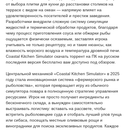
от выбора плитки для кухни до расстановки столиков на
террасе с видом на океан — напрямую влияет на
удовлетворенность посетителей и престиж заведения.
Разработчики внедрили сложную систему симуляции
жидкостей и термической обработки продуктов, благодаря
чему процесс приготовления соуса или обжарки рыбы
ощущается физически осязаемым, заставляя игрока
учитывать не только рецептуру, но и такие нюансы, как
влажность морского воздуха и температура дровяной печи.
Coastal Kitchen Simulator скачать торрент на ПК на русском
последняя версия бесплатно вам доступно под обзором.
Центральной механикой «Coastal Kitchen Simulator» в 2025
году стала инновационная система «фермерского рынка и
рыболовства», которая превращает игру из обычного
симулятора повара в полноценную стратегию управления
ресурсами. Игрок не просто получает ингредиенты из
бесконечного склада, а вынужден самостоятельно
выстраивать логистику: вставать на рассвете, чтобы
встретить рыболовецкие суда и отобрать лучший улов тунца
или сибаса, посещать местные оливковые рощи и
виноградники для поиска эксклюзивных продуктов. Каждое