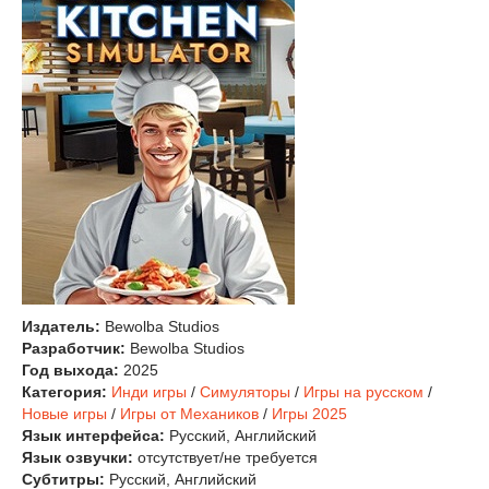
Издатель:
Bewolba Studios
Разработчик:
Bewolba Studios
Год выхода:
2025
Категория:
Инди игры
/
Симуляторы
/
Игры на русском
/
Новые игры
/
Игры от Механиков
/
Игры 2025
Язык интерфейса:
Русский, Английский
Язык озвучки:
отсутствует/не требуется
Субтитры:
Русский, Английский