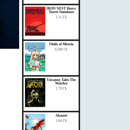
IRON NEST Heavy
Turret Simulator
1.12 ГБ
Fields of Mistria
0.280 ГБ
Uncanny Tales The
Watcher
2.79 ГБ
Akatori
2.64 ГБ