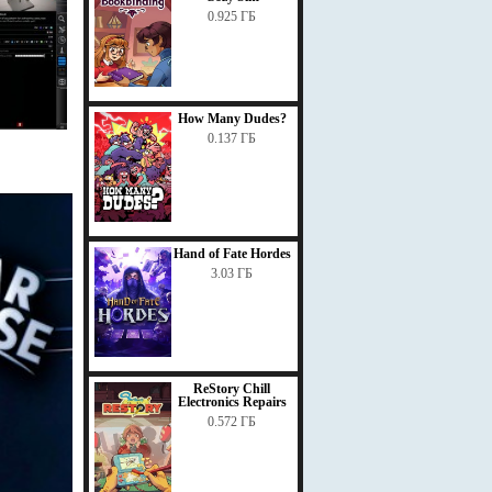
0.925 ГБ
How Many Dudes?
0.137 ГБ
Hand of Fate Hordes
3.03 ГБ
ReStory Chill
Electronics Repairs
0.572 ГБ