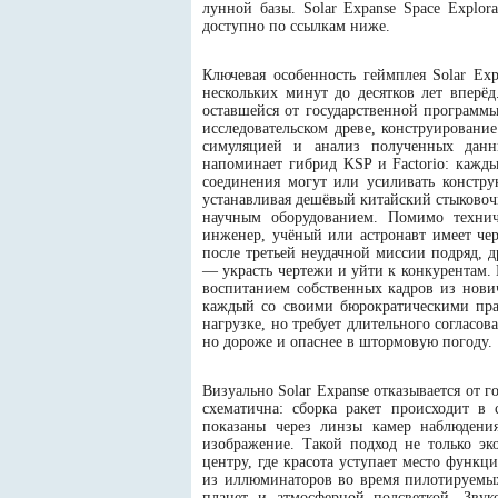
лунной базы. Solar Expanse Space Explor
доступно по ссылкам ниже.
Ключевая особенность геймплея Solar Ex
нескольких минут до десятков лет вперёд
оставшейся от государственной программы
исследовательском древе, конструировани
симуляцией и анализ полученных данн
напоминает гибрид KSP и Factorio: кажды
соединения могут или усиливать конструк
устанавливая дешёвый китайский стыковоч
научным оборудованием. Помимо технич
инженер, учёный или астронавт имеет че
после третьей неудачной миссии подряд, 
— украсть чертежи и уйти к конкурентам.
воспитанием собственных кадров из нови
каждый со своими бюрократическими прав
нагрузке, но требует длительного согласо
но дороже и опаснее в штормовую погоду.
Визуально Solar Expanse отказывается от г
схематична: сборка ракет происходит в 
показаны через линзы камер наблюдени
изображение. Такой подход не только эк
центру, где красота уступает место функ
из иллюминаторов во время пилотируемых
планет и атмосферной подсветкой. Звук