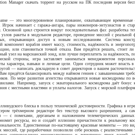
ation Manager скачать торрент на русском на ПК последняя версия бес
panse — это многоуровневое планирование, охватывающее временные 
. Игрок начинает с гаража-ангара, пары инженеров-энтузиастов и стар
. Основной цикл строится вокруг последовательных фаз: разработка те
е узлов ракеты в модульном редакторе, проведение миссий с реальной 
ых, открывающих доступ к новым исследованиям. Система констр
й компонент корабля имеет массу, стоимость, надёжность и энергопотр
цию, или становиться точкой отказа. Вам придётся решать, стоит ли 
ный узел на марсианский зонд, или лучше переплатить за надёжность, п
еской стороны, игра заставляет заниматься менеджментом персона
рты характера, навыки и личные цели. Один сотрудник может впасть в
другой — написать докладную в совет директоров о вашем расточительст
 Вам придётся балансировать между наймом гениев с завышенными треб
чков. По мере развития агентства открываются новые космодромы по в
илами. Например, запуск с экваториального космодрома даёт бонус 
вания с местными властями и уплаты налогов. Запуск с морской платфор
олливудского блеска в пользу технической достоверности. Графика в игр
сером трёхмерном редакторе без текстур высокого разрешения, а са
я — с помехами, дерганьем и наложением телеметрических данных
ономит ресурсы, но и создаёт иллюзию причастности к реальному ко
циональности. Единственные по-настоящему красивые моменты — это ви
 миссий, где разработчики позволили себе роскошь с реалистичными 
овое сопровождение минималистично и аутентично: треск раций, э