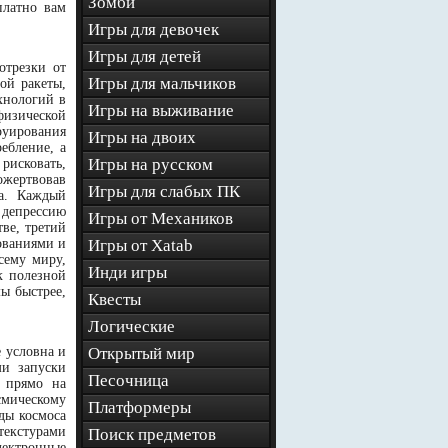
Зомби
платно вам
Игры для девочек
Игры для детей
отрезки от
Игры для мальчиков
ой ракеты,
хнологий в
Игры на выживание
физической
уирования
Игры на двоих
ебление, а
Игры на русском
рисковать,
ожертвовав
Игры для слабых ПК
ла. Каждый
 депрессию
Игры от Механиков
ве, третий
ованиями и
Игры от Xatab
сему миру,
Инди игры
к полезной
мы быстрее,
Квесты
Логические
е условна и
Открытый мир
ми запуски
Песочница
 прямо на
смическому
Платформеры
ды космоса
текстурами
Поиск предметов
лектронные