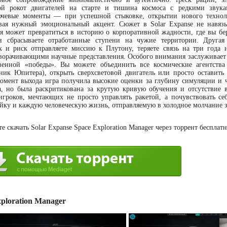
хой рокот двигателей на старте и тишина космоса с редкими звук
ючевые моменты — при успешной стыковке, открытии нового технол
вая нужный эмоциональный акцент. Сюжет в Solar Expanse не навязы
я может превратиться в историю о корпоративной жадности, где вы бе
 и сбрасываете отработанные ступени на чужие территории. Друг
ах и риск отправляете миссию к Плутону, теряете связь на три года 
еворачивающими научные представления. Особого внимания заслуживает
венной «победы». Вы можете объединить все космические агентств
ник Юпитера), открыть сверхсветовой двигатель или просто оставить 
омент выхода игра получила высокие оценки за глубину симуляции и ч
, но была раскритикована за крутую кривую обучения и отсутствие 
игроков, мечтающих не просто управлять ракетой, а почувствовать се
айку и каждую человеческую жизнь, отправляемую в холодное молчание з
 скачать Solar Expanse Space Exploration Manager через торрент бесплатн
ploration Manager