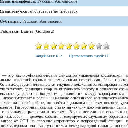
Язык интерфейса:
Русский, Английский
Язык озвучки:
отсутствует/не требуется
Субтитры:
Русский, Английский
Таблетка:
Вшита (Goldberg)
Общий балл: 8 . 2
Проголосовало людей: 17
ger — это научно-фантастический симулятор управления космической п
анады, известной своими экономическими стратегиями. Релиз проекта
S, а выход версий для консолей текущего поколения запланирован на ко
ую тематику, делающих упор на визуальную красоту и эпические сраже
еальности управления бюджетом, дипломатии между корпорациями 
. Игрок выступает в роли CEO недавно основанного космического агентс
епилось на низкой орбите, но полёты к дальним планетам остаются удел
джетов. Разработчики сделали ставку на «сухой» документальный стиль:
с вкладками, графиками и отчётами. В игре нет единого сюжета в кл
ема «вызовов» — цепочек событий, генерируемых случайным образом из
 запрос от ООН на спасение астронавтов с повреждённой станции, к
зцов астероида или стать участником международной гонки за постро