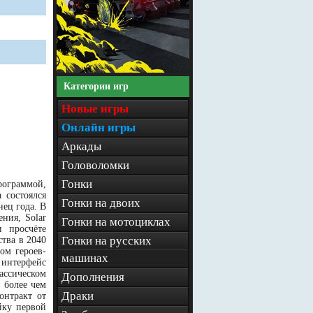
Категории игр
Новые игры
Онлайн игры
Аркады
Головоломки
Гонки
рограммой,
 состоялся
Гонки на двоих
нец года. В
ния, Solar
Гонки на мотоциклах
и просчёте
Гонки на русских
тва в 2040
ом героев-
машинах
 интерфейс
ассическом
Дополнения
 более чем
Драки
онтракт от
йку первой