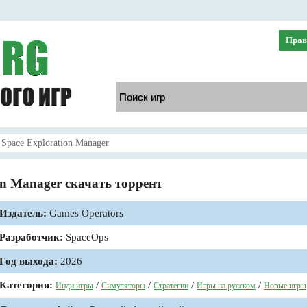
Прав
 Space Exploration Manager
on Manager скачать торрент
Издатель:
Games Operators
Разработчик:
SpaceOps
Год выхода:
2026
Категория:
/
/
/
/
Инди игры
Симуляторы
Стратегии
Игры на русском
Новые игры