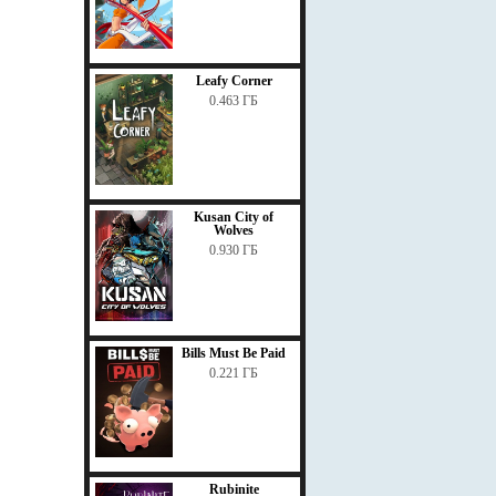
Leafy Corner
0.463 ГБ
Kusan City of
Wolves
0.930 ГБ
Bills Must Be Paid
0.221 ГБ
Rubinite