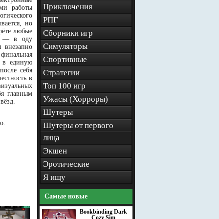
Приключения
ами работы
огического
РПГ
вается, но
рёте любые
Сборники игр
ая — в оду
Симуляторы
и внезапно
 финальная
Спортивные
а в единую
после себя
Стратегии
естность в
Топ 100 игр
визуальных
бя главным
Ужасы (Хорроры)
вёзд.
Шутеры
о.
Шутеры от первого
лица
Экшен
Эротические
Я ищу
Самые новые
Bookbinding Dark
Cozy Sim