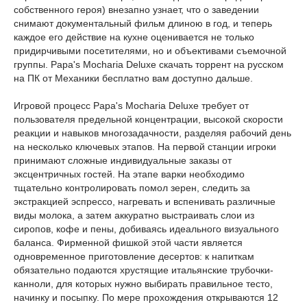
собственного героя) внезапно узнает, что о заведении
снимают документальный фильм длиною в год, и теперь
каждое его действие на кухне оценивается не только
придирчивыми посетителями, но и объективами съемочной
группы. Papa's Mocharia Deluxe скачать торрент на русском
на ПК от Механики бесплатно вам доступно дальше.
Игровой процесс Papa's Mocharia Deluxe требует от
пользователя предельной концентрации, высокой скорости
реакции и навыков многозадачности, разделяя рабочий день
на несколько ключевых этапов. На первой станции игроки
принимают сложные индивидуальные заказы от
эксцентричных гостей. На этапе варки необходимо
тщательно контролировать помол зерен, следить за
экстракцией эспрессо, нагревать и вспенивать различные
виды молока, а затем аккуратно выстраивать слои из
сиропов, кофе и пены, добиваясь идеального визуального
баланса. Фирменной фишкой этой части является
одновременное приготовление десертов: к напиткам
обязательно подаются хрустящие итальянские трубочки-
канноли, для которых нужно выбирать правильное тесто,
начинку и посыпку. По мере прохождения открываются 12