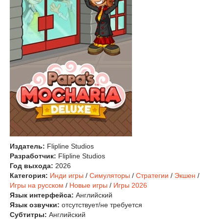
Издатель:
Flipline Studios
Разработчик:
Flipline Studios
Год выхода:
2026
Категория:
Инди игры
/
Симуляторы
/
Стратегии
/
Экшен
/
Игры на русском
/
Новые игры
/
Игры 2026
Язык интерфейса:
Английский
Язык озвучки:
отсутствует/не требуется
Субтитры:
Английский