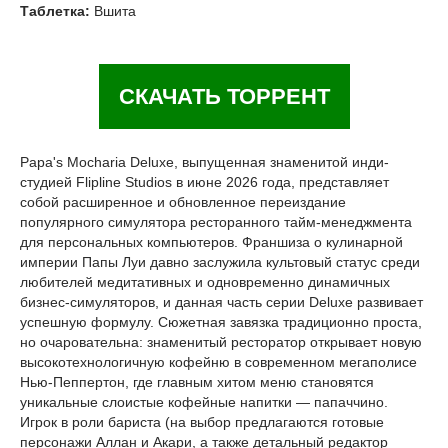
Таблетка:
Вшита
СКАЧАТЬ ТОРРЕНТ
Papa's Mocharia Deluxe, выпущенная знаменитой инди-
студией Flipline Studios в июне 2026 года, представляет
собой расширенное и обновленное переиздание
популярного симулятора ресторанного тайм-менеджмента
для персональных компьютеров. Франшиза о кулинарной
империи Папы Луи давно заслужила культовый статус среди
любителей медитативных и одновременно динамичных
бизнес-симуляторов, и данная часть серии Deluxe развивает
успешную формулу. Сюжетная завязка традиционно проста,
но очаровательна: знаменитый ресторатор открывает новую
высокотехнологичную кофейню в современном мегаполисе
Нью-Пеппертон, где главным хитом меню становятся
уникальные слоистые кофейные напитки — папаччино.
Игрок в роли бариста (на выбор предлагаются готовые
персонажи Аллан и Акари, а также детальный редактор