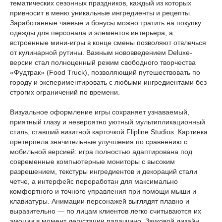
тематических сезонных праздников, каждый из которых
привносит в меню уникальные ингредиенты и рецепты.
Заработанные чаевые и бонусы можно тратить на покупку
одежды для персонала и элементов интерьера, а
встроенные мини-игры в конце смены позволяют отвлечься
от кулинарной рутины. Важным нововведением Deluxe-
версии стал полноценный режим свободного творчества
«Фудтрак» (Food Truck), позволяющий путешествовать по
городу и экспериментировать с любыми ингредиентами без
строгих ограничений по времени.
Визуальное оформление игры сохраняет узнаваемый,
приятный глазу и невероятно уютный мультипликационный
стиль, ставший визитной карточкой Flipline Studios. Картинка
претерпела значительные улучшения по сравнению с
мобильной версией: игра полностью адаптирована под
современные компьютерные мониторы с высоким
разрешением, текстуры ингредиентов и декораций стали
четче, а интерфейс переработан для максимально
комфортного и точного управления при помощи мыши и
клавиатуры. Анимации персонажей выглядят плавно и
выразительно — по лицам клиентов легко считываются их
эмоции в момент дегустации папаччино. Звуковой дизайн