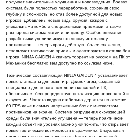
получает значительные улучшения и нововведения. Боевая
система была полностью переработана, сохранив свою
глубину и сложность, но став более доступной для новых
игроков. Добавлены новые виды оружия, каждое с
уникальными комбо и специальными приемами, а также
расширена система магии и ниндзюцу. Особое внимание
разработчики уделили искусственному интеллекту
противников — теперь враги действуют более слаженно,
используют тактические приемы и адаптируются к стилю боя
игрока. NINJA GAIDEN 4 скачать торрент на русском на ПК от
Механики бесплатно вам доступно по ссылкам ниже.
Техническая составляющая NINJA GAIDEN 4 устанавливает
новые стандарты для экшн-игр. Движок игры, созданный
специально для нового поколения консолей и ПК,
обеспечивает беспрецедентную детализацию персонажей и
окружения. Частота кадров стабильно держится на отметке
60 FPS даже в самых напряженных боях с множеством
противников на экране. Система разрушения окружающей
среды была значительно улучшена — теперь практически
каждый объект на уровнях можно уничтожить, что открывает
новые тактические возможности в сражениях. Визуальный
стиль сочетает реалистичную графику с традиционной