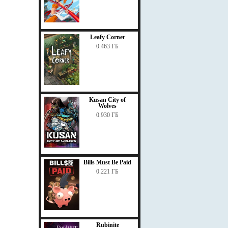
Leafy Corner
0.463 ГБ
Kusan City of
Wolves
0.930 ГБ
Bills Must Be Paid
0.221 ГБ
Rubinite