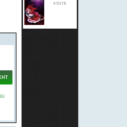
0.553 ГБ
ЕНТ
айл