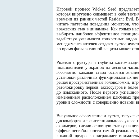
Игровой процесс Wicked Seed предлагае
которая виртуозно совмещает в себе такт
времени из ранних частей Resident Evil.
читать паттерны поведения монстров, чт
вражеских атак в динамике. Как только нас
выбирать наиболее эффективное позицион
задействуя уязвимости конкретных видов 
менеджмента аптечек создают густое чувс
во время фазы активной защиты может сто
Ролевая структура и глубина кастомиза
пользователей у экранов на десятки часо
абсолютно каждый ствол остается жизне
установки различных функциональных дет
решая пространственные головоломки, игро
разблокировку перков, аксессуаров и боле
до изысканного. После первого успешно
измененным расположением ключевых пред
уровни сложности с совершенно новыми в
Визуальное оформление и густая, тягучая 
дискомфорта и экзистенциального ужаса п
скримеров, сделав основную ставку на де
эффект нестабильности самой реальности
локаций щедро вознаграждает внимател