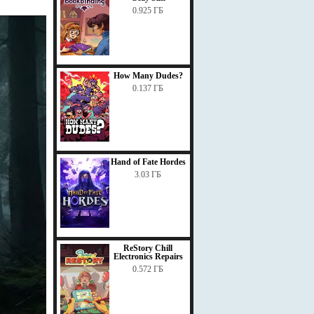
0.925 ГБ
How Many Dudes?
0.137 ГБ
Hand of Fate Hordes
3.03 ГБ
ReStory Chill
Electronics Repairs
0.572 ГБ