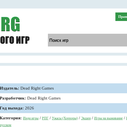
Прав
Издатель:
Dead Right Games
Разработчик:
Dead Right Games
Год выхода:
2026
Категория:
/
/
/
/
/
Инди игры
РПГ
Ужасы (Хорроры)
Экшен
Игры на выживание
русском