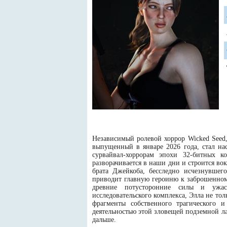
Независимый ролевой хоррор Wicked Seed
выпущенный в январе 2026 года, стал н
сурвайвал-хоррорам эпохи 32-битных к
разворачивается в наши дни и строится вок
брата Джейкоба, бесследно исчезнувшег
приводит главную героиню к заброшенном
древние потусторонние силы и ужас
исследовательского комплекса, Элла не то
фрагменты собственного трагического 
деятельностью этой зловещей подземной ла
дальше.