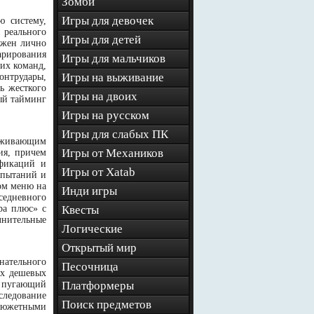
Зомби
Игры для девочек
ю систему,
 реального
Игры для детей
лжен лично
арирования
Игры для мальчиков
ких команд,
Игры на выживание
онтрудары,
ь жесткого
Игры на двоих
ый тайминг
Игры на русском
Игры для слабых ПК
ерживающим
Игры от Механиков
ия, причем
ификаций и
Игры от Xatab
спытаний и
ом меню на
Инди игры
седневного
ра плюс» с
Квесты
лнительные
Логические
Открытый мир
нательного
Песочница
ых дешевых
и пугающий
Платформеры
следование
Поиск предметов
сюжетными