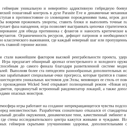
т геймерам уникальную и невероятно аддиктивную гибридную боеву
ический пошаговый контроль в духе Parasite Eve и динамичные механики
 Вступая в противостояние со зловещими порождениями тьмы, игрок до
обы вовремя прожимать увороты, ставить блоки и выполнять точные п
тупает фаза нападения, игра позволяет выстраивать цепочки стратегичес
ирование для обхода противника с флангов и наносить критические к
мутантов. Ограниченность ресурсов, дефицит патронов и необходимост
тво классического выживания, где каждый неверный шаг или пропущенн
ить главной героине жизни.
ции стали важнейшим фактором высокой реиграбельности проекта, уд
в. Игра предлагает обширный арсенал огнестрельного и холодного оруж
способным до самого финала благодаря разветвленной системе мод
алей. Выполняя более ста пятидесяти разнообразных дополнительных и
ки зарабатывают специальные очки прогресса, которые тратятся в главн
е шестидесяти уникальных костюмов для Эллы, меняющих ее стиль от пов
го прохождения Wicked Seed открывает полноценный режим «Новая иг
метов, продвинутый встроенный рандомизатор локаций, а также допо
идами опасных монстров.
атмосфера игры работают на создание непрекращающегося чувства подсоз
еред неизвестностью. Разработчик сознательно отказался от стандартн
тальный дизайн окружения, динамические тени, качественный эмбиент 
, где стены исследовательского центра кажутся живыми и чуждыми. Ис
ьных геймеров скрытыми улучшениями здоровья, дополнительными 