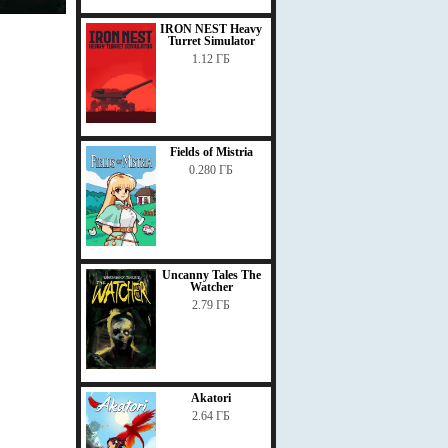
IRON NEST Heavy
Turret Simulator
1.12 ГБ
Fields of Mistria
0.280 ГБ
Uncanny Tales The
Watcher
2.79 ГБ
Akatori
2.64 ГБ