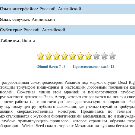
Язык интерфейса:
Русский, Английский
Язык озвучки:
Английский
Субтитры:
Русский, Английский
Таблетка:
Вшита
Общий балл: 7 . 8
Проголосовало людей: 12
, разработанный соло-продюсером Райаном под маркой студии Dead Rig
астоящим триумфом инди-сцены и настоящим любовным посланием кл
онсолей. Сюжетная линия этой мрачной и психологически глубоко
руг частного детектива Эллы Астер, которая отправляется на поиски сво
о после работы на таинственную исследовательскую корпорацию. Рас
у научному центру глубокого заложения, где ученые случайно пробуди
ающих сверхъестественных монстров. Продвигаясь по темным 
лько сталкивается с жуткими биологическими аномалиями, но и вынужден
и глубоко травмирующего прошлого, которое странным образом пер
боратории. Wicked Seed скачать торрент Механики на русском бесплатно