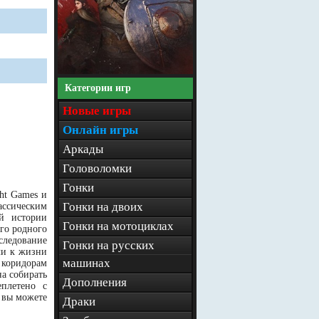
Категории игр
Новые игры
Онлайн игры
Аркады
Головоломки
Гонки
ht Games и
Гонки на двоих
ассическим
й истории
Гонки на мотоциклах
его родного
следование
Гонки на русских
ли к жизни
машинах
коридорам
а собирать
Дополнения
еплетено с
 вы можете
Драки