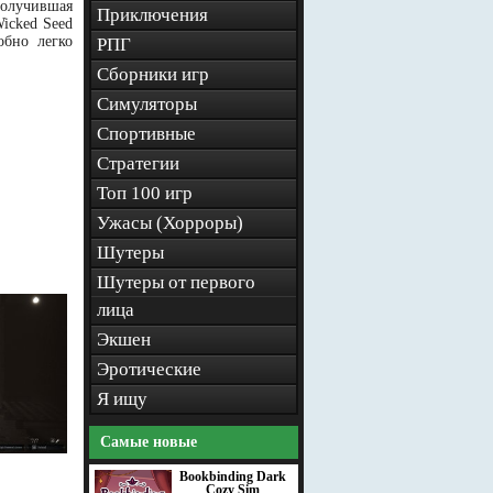
Получившая
Приключения
icked Seed
обно легко
РПГ
Сборники игр
Симуляторы
Спортивные
Стратегии
Топ 100 игр
Ужасы (Хорроры)
Шутеры
Шутеры от первого
лица
Экшен
Эротические
Я ищу
Самые новые
Bookbinding Dark
Cozy Sim