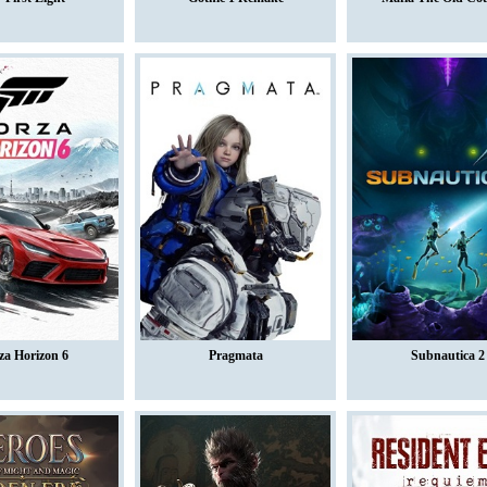
za Horizon 6
Pragmata
Subnautica 2