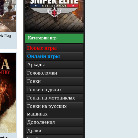
ck Flag
Категории игр
Новые игры
Онлайн игры
Аркады
Головоломки
Гонки
Гонки на двоих
Гонки на мотоциклах
Гонки на русских
машинах
Дополнения
Драки
untry