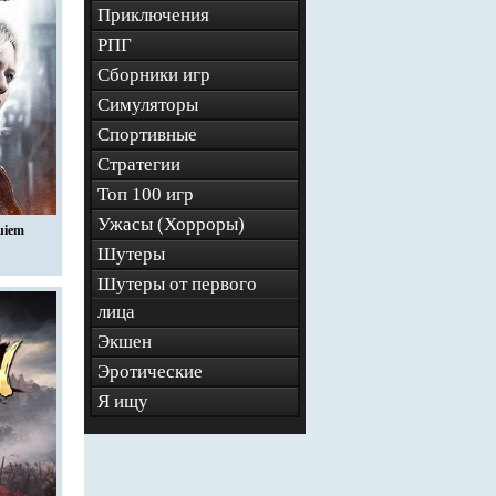
Приключения
РПГ
Сборники игр
Симуляторы
Спортивные
Стратегии
Топ 100 игр
Ужасы (Хорроры)
uiem
Шутеры
Шутеры от первого
лица
Экшен
Эротические
Я ищу