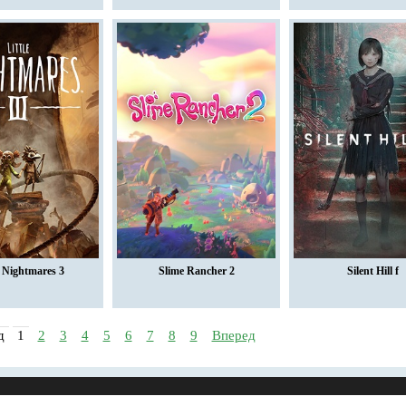
e Nightmares 3
Slime Rancher 2
Silent Hill f
д
1
2
3
4
5
6
7
8
9
Вперед