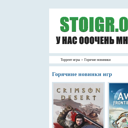
»
Торрент игры
Горячие новиники
Горячине новинки игр