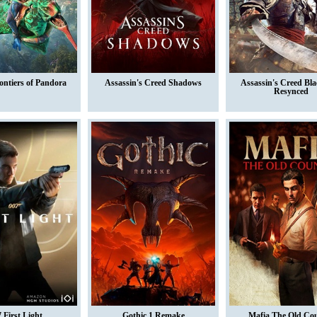
ontiers of Pandora
Assassin's Creed Shadows
Assassin's Creed Bla
Resynced
 First Light
Gothic 1 Remake
Mafia The Old Co