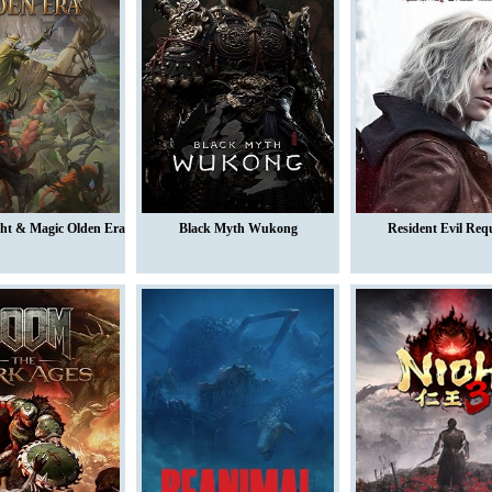
ght & Magic Olden Era
Black Myth Wukong
Resident Evil Req