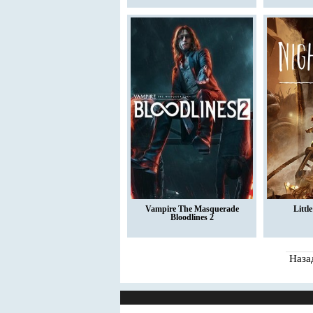
Vampire The Masquerade
Littl
Bloodlines 2
Наза