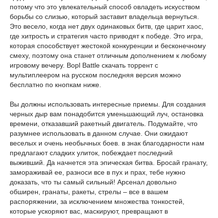
потому что это увлекательный способ овладеть искусством
борьбы со слизью, который заставит владельца вернуться.
Это весело, когда нет двух одинаковых битв, где царит хаос,
где хитрость и стратегия часто приводят к победе. Это игра,
которая способствует жестокой конкуренции и бесконечному
смеху, поэтому она станет отличным дополнением к любому
игровому вечеру. Bopl Battle скачать торрент с
мультиплеером на русском последняя версия можно
бесплатно по кнопкам ниже.
Вы должны использовать интересные приемы. Для создания
черных дыр вам понадобится уменьшающий луч, остановка
времени, отказавший ракетный двигатель. Подумайте, что
разумнее использовать в данном случае. Они ожидают
веселых и очень необычных боев. в знак благодарности нам
предлагают сладких улиток, побеждает последний
выживший. Да начнется эта эпическая битва. Бросай гранату,
замораживай ее, разноси все в пух и прах, тебе нужно
доказать, что ты самый сильный! Арсенал довольно
обширен, гранаты, ракеты, стрелы – все в вашем
распоряжении, за исключением множества тонкостей,
которые ускоряют вас, маскируют, превращают в