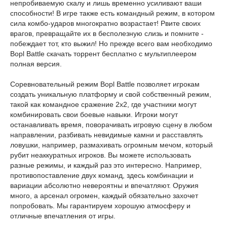
непробиваемую скалу и лишь временно усиливают ваши
способности! В игре также есть командный режим, в котором
сила комбо-ударов многократно возрастает! Рвите своих
врагов, превращайте их в бесполезную слизь и помните -
побеждает тот, кто выжил! Но прежде всего вам необходимо
Bopl Battle скачать торрент бесплатно с мультиплеером
полная версия.
Соревновательный режим Bopl Battle позволяет игрокам
создать уникальную платформу и свой собственный режим,
такой как командное сражение 2х2, где участники могут
комбинировать свои боевые навыки. Игроки могут
останавливать время, поворачивать игровую сцену в любом
направлении, разбивать невидимые камни и расставлять
ловушки, например, размахивать огромным мечом, который
рубит неаккуратных игроков. Вы можете использовать
разные режимы, и каждый раз это интересно. Например,
противопоставление двух команд, здесь комбинации и
вариации абсолютно невероятны и впечатляют. Оружия
много, а арсенал огромен, каждый обязательно захочет
попробовать. Мы гарантируем хорошую атмосферу и
отличные впечатления от игры.