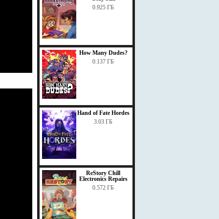
0.925 ГБ
How Many Dudes?
0.137 ГБ
Hand of Fate Hordes
3.03 ГБ
ReStory Chill
Electronics Repairs
0.572 ГБ