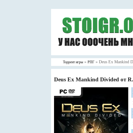
»
» Deus Ex Mankind D
Торрент игры
РПГ
Deus Ex Mankind Divided от R