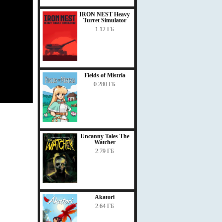
IRON NEST Heavy
Turret Simulator
1.12 ГБ
Fields of Mistria
0.280 ГБ
Uncanny Tales The
Watcher
2.79 ГБ
Akatori
2.64 ГБ