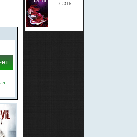
0.553 ГБ
ЕНТ
айл