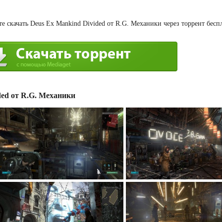
е скачать Deus Ex Mankind Divided от R.G. Механики через торрент бесп
ed от R.G. Механики