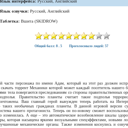
Язык интерфейса:
Русский, Английский
Язык озвучки:
Русский, Английский
Таблетка:
Вшита (SKIDROW)
Общий балл: 8 . 5
Проголосовало людей: 57
й части персонажа по имени Адам, который на этот раз должен испр
 скачать торрент Механики которой может каждый посетитель нашего б
тями тела повергаются преследованиям со стороны правительственных ор
дполья. Правительство планеты считает такие подполья террорис
ничтожены. Ваш главный герой вынужден теперь работать на Интер
о таких необычных гражданах планеты. В данной игровой версии с
истема вашего протагониста. Теперь он по-новому сможет воспользова
о изменилась. А еще – это автоматическое возобновление шкалы здоро
игры, которая насыщена яркими визуальными спецэффектами, новыми ло
лучшенные механические органы. Также изменения коснулись и озвуч