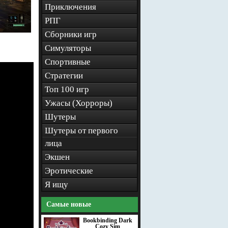
Приключения
РПГ
Сборники игр
Симуляторы
Спортивные
Стратегии
Топ 100 игр
Ужасы (Хорроры)
Шутеры
Шутеры от первого
лица
Экшен
Эротические
Я ищу
Самые новые
Bookbinding Dark
Cozy Sim