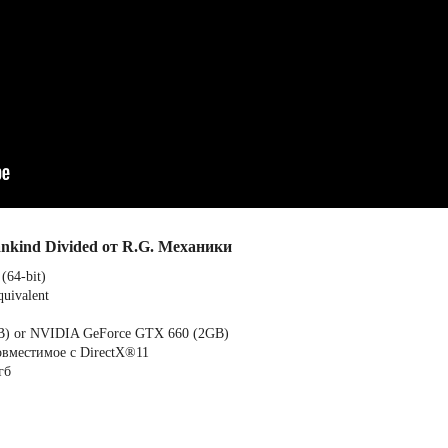
kind Divided от R.G. Механики
(64-bit)
uivalent
B) or NVIDIA GeForce GTX 660 (2GB)
совместимое с DirectX®11
гб