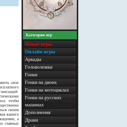
Категории игр
Новые игры
Онлайн игры
Аркады
Головоломки
Гонки
Гонки на двоих
авить свои
есплатного
Гонки на мотоциклах
ганизаций.
тическими
Гонки на русских
пол, чтобы
машинах
ущественно
ться своим
Дополнения
вья вашего
кациями, а
Драки
ке главных