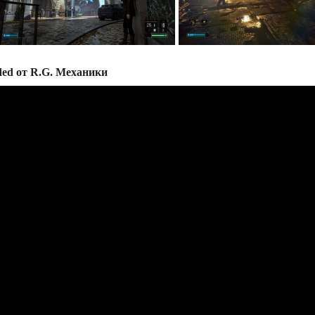
ded от R.G. Механики