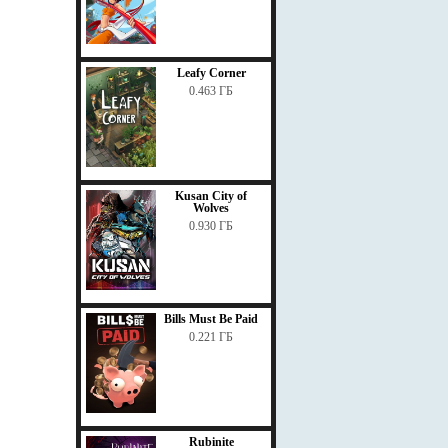
Leafy Corner
0.463 ГБ
Kusan City of
Wolves
0.930 ГБ
Bills Must Be Paid
0.221 ГБ
Rubinite