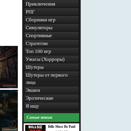
Приключения
РПГ
Сборники игр
Симуляторы
Спортивные
Стратегии
Топ 100 игр
Ужасы (Хорроры)
Шутеры
Шутеры от первого
лица
Экшен
Эротические
Я ищу
Самые новые
Bills Must Be Paid