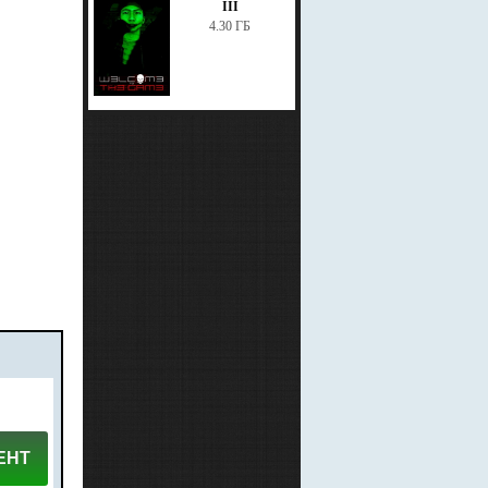
III
4.30 ГБ
ЕНТ