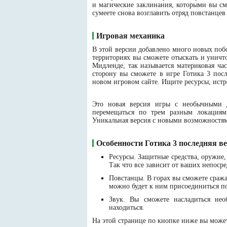
и магические заклинания, которыми вы см
сумеете снова возглавить отряд повстанце
Игровая механика
В этой версии добавлено много новых поб
территориях вы сможете отыскать и унич
Мидленде, так называется материковая час
сторону вы сможете в игре Готика 3 посл
новом игровом сайте. Ищите ресурсы, истр
Это новая версия игры с необычными 
перемещаться по трем разным локациям
Уникальная версия с новыми возможностям
Особенности Готика 3 последняя ве
Ресурсы. Защитные средства, оружие,
Так что все зависит от ваших непоср
Повстанцы. В горах вы сможете сража
можно будет к ним присоединиться по
Звук. Вы сможете насладиться не
находиться.
На этой странице по кнопке ниже вы можете