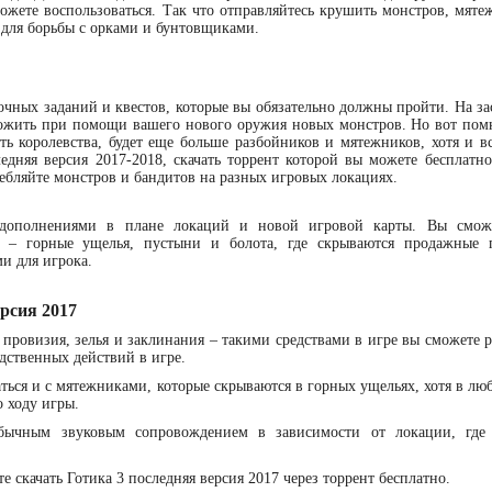
ожете воспользоваться. Так что отправляйтесь крушить монстров, мяте
в для борьбы с орками и бунтовщиками.
очных заданий и квестов, которые вы обязательно должны пройти. На з
тожить при помощи вашего нового оружия новых монстров. Но вот помн
ть королевства, будет еще больше разбойников и мятежников, хотя и вс
едняя версия 2017-2018, скачать торрент которой вы можете бесплатн
ебляйте монстров и бандитов на разных игровых локациях.
дополнениями в плане локаций и новой игровой карты. Вы сможе
 – горные ущелья, пустыни и болота, где скрываются продажные 
и для игрока.
рсия 2017
 провизия, зелья и заклинания – такими средствами в игре вы сможете р
едственных действий в игре.
ться и с мятежниками, которые скрываются в горных ущельях, хотя в лю
 ходу игры.
обычным звуковым сопровождением в зависимости от локации, где
 скачать Готика 3 последняя версия 2017 через торрент бесплатно.