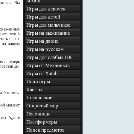
Зомби
жников. Вы
Игры для девочек
Игры для детей
Игры для мальчиков
аснеженных
Игры на выживание
ите, что в
тать на их
Игры на двоих
о на нашем
Игры на русском
Игры для слабых ПК
те теперь
Игры от Механиков
повстанцы.
Игры от Xatab
Инди игры
Квесты
азбогатеть.
Логические
бой момент
Открытый мир
Песочница
 вы будете
Платформеры
Поиск предметов