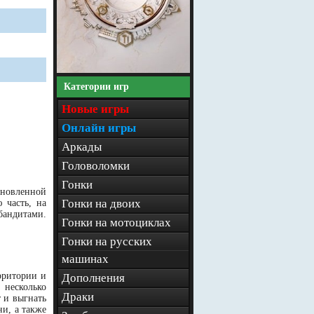
Категории игр
Новые игры
Онлайн игры
Аркады
Головоломки
Гонки
бновленной
Гонки на двоих
 часть, на
бандитами.
Гонки на мотоциклах
Гонки на русских
машинах
рритории и
Дополнения
 несколько
Драки
т и выгнать
ни, а также