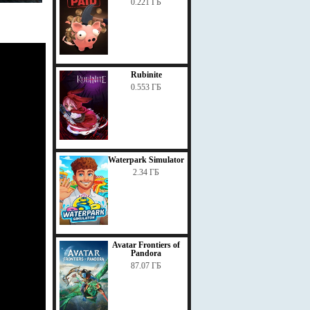
0.221 ГБ
Rubinite
0.553 ГБ
Waterpark Simulator
2.34 ГБ
Avatar Frontiers of
Pandora
87.07 ГБ