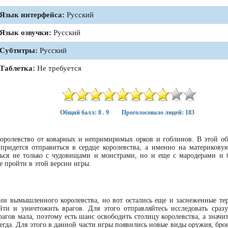
Язык интерфейса:
Русский
Язык озвучки:
Русский
Субтитры:
Русский
Таблетка:
Не требуется
Общий балл: 8 . 9
Проголосовало людей: 183
 королевство от коварных и непримиримых орков и гоблинов. В этой о
ридется отправиться в сердце королевства, а именно на материковую
аться не только с чудовищами и монстрами, но и еще с мародерами и 
 пройти в этой версии игры.
рии вымышленного королевства, но вот остались еще и заснеженные те
ти и уничтожить врагов. Для этого отправляйтесь исследовать сразу
рагов мала, поэтому есть шанс освободить столицу королевства, а значи
сегда. Для этого в данной части игры появились новые виды оружия, бро