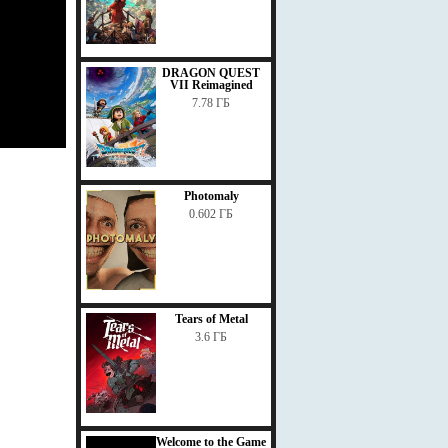
DRAGON QUEST
VII Reimagined
7.78 ГБ
Photomaly
0.602 ГБ
Tears of Metal
3.6 ГБ
Welcome to the Game