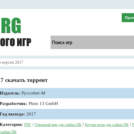
Прав
 версия 2017
17 скачать торрент
Издатель:
Руссобит-М
Разработчик:
Pluto 13 GmbH
Год выхода:
2017
Категория:
/
/
/
РПГ
Открытый мир для слабых ПК
Крутые игры для слабых ПК
Р
слабых ПК