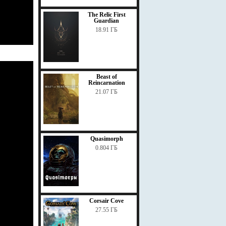
The Relic First
Guardian
18.91 ГБ
Beast of
Reincarnation
21.07 ГБ
Quasimorph
0.804 ГБ
Corsair Cove
27.55 ГБ