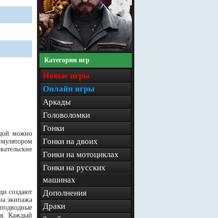
Категории игр
Новые игры
Онлайн игры
Аркады
Головоломки
Гонки
одой можно
Гонки на двоих
имулятором
вательские
Гонки на мотоциклах
Гонки на русских
машинах
юди создают
Дополнения
на экипажа
Драки
 подводные
ия. Каждый