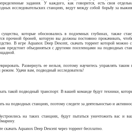
пределенные задания. У каждого, как говорится, есть своя отдельн
одных исследовательских станциях, ведут между собой борьбу за выжив
 существа, которые обосновались в подземных глубинах, также стан
ся прочной броней, которую вы должны постоянно прокачивать, чтоб
едство. В игре Aquanox Deep Descent, скачать торрент которой можно 
вам предстоит объединяться с другими поселенцами на подводных стан
пощадной.
врировать. Развернуть ее нельзя, поэтому научитесь управлять таким
 режим. Удачи вам, подводный исследователь!
вать такой подводный транспорт. В вашей команде будут техники, котор
ть на подводных станциях, поэтому следите за деятельностью и активно
устроились на таких станциях, будут пытаться уничтожить вас и ва
бмарину.
 скачать Aquanox Deep Descent через торрент бесплатно.