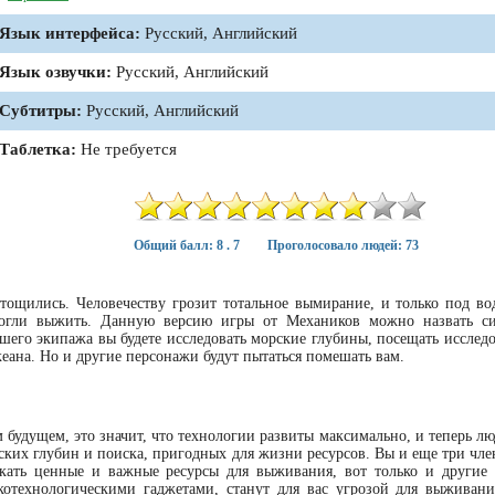
Язык интерфейса:
Русский, Английский
Язык озвучки:
Русский, Английский
Субтитры:
Русский, Английский
Таблетка:
Не требуется
Общий балл: 8 . 7
Проголосовало людей: 73
стощились. Человечеству грозит тотальное вымирание, и только под в
могли выжить. Данную версию игры от Механиков можно назвать с
шего экипажа вы будете исследовать морские глубины, посещать исследо
еана. Но и другие персонажи будут пытаться помешать вам.
м будущем, это значит, что технологии развиты максимально, и теперь л
ских глубин и поиска, пригодных для жизни ресурсов. Вы и еще три чле
скать ценные и важные ресурсы для выживания, вот только и другие
котехнологическими гаджетами, станут для вас угрозой для выживан