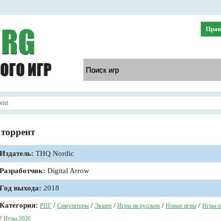
Прав
ent
 торрент
Издатель:
THQ Nordic
Разработчик:
Digital Arrow
Год выхода:
2018
Категория:
/
/
/
/
/
РПГ
Симуляторы
Экшен
Игры на русском
Новые игры
Игры о
/
Игры 2020