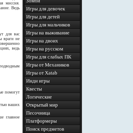
Зомби
ая миссия.
ание. Ведь
Игры для девочек
Игры для детей
Игры для мальчиков
Игры на выживание
ут для вас
ы враги не
Игры на двоих
совершенно
циях, ведь
Игры на русском
Игры для слабых ПК
Игры от Механиков
 подводным
Игры от Xatab
Инди игры
Квесты
ые помогут
Логические
Открытый мир
стью ваших
Песочница
ше главное
Платформеры
Поиск предметов