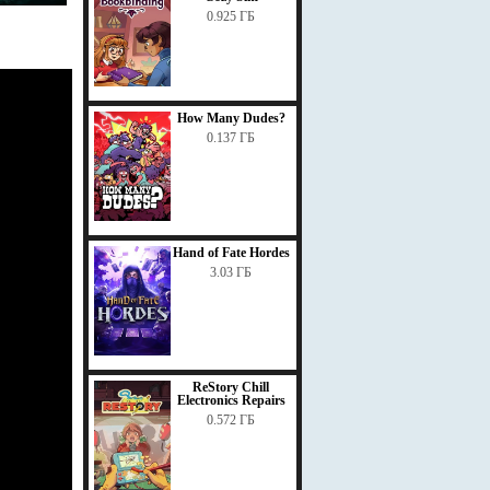
0.925 ГБ
How Many Dudes?
0.137 ГБ
Hand of Fate Hordes
3.03 ГБ
ReStory Chill
Electronics Repairs
0.572 ГБ