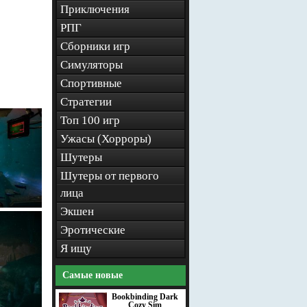
Приключения
РПГ
Сборники игр
Симуляторы
Спортивные
Стратегии
Топ 100 игр
Ужасы (Хорроры)
Шутеры
Шутеры от первого
лица
Экшен
Эротические
Я ищу
Самые новые
Bookbinding Dark
Cozy Sim