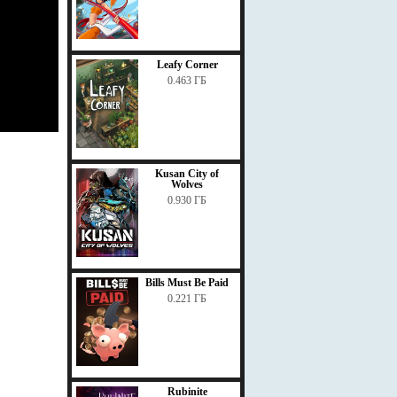
Leafy Corner
0.463 ГБ
Kusan City of
Wolves
0.930 ГБ
Bills Must Be Paid
0.221 ГБ
Rubinite