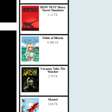
IRON NEST Heavy
Turret Simulator
1.12 ГБ
Fields of Mistria
0.280 ГБ
Uncanny Tales The
Watcher
2.79 ГБ
Akatori
2.64 ГБ