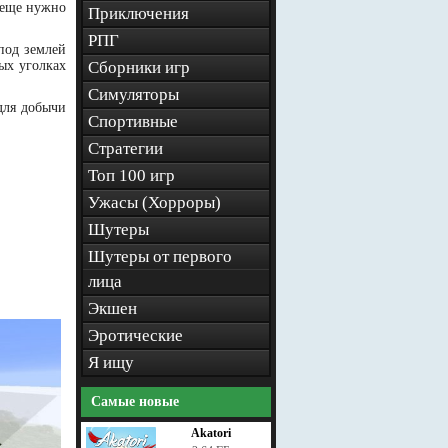
м еще нужно
Приключения
РПГ
под землей
ых уголках
Сборники игр
Симуляторы
для добычи
Спортивные
Стратегии
Топ 100 игр
Ужасы (Хорроры)
Шутеры
Шутеры от первого
лица
Экшен
Эротические
Я ищу
Самые новые
Akatori