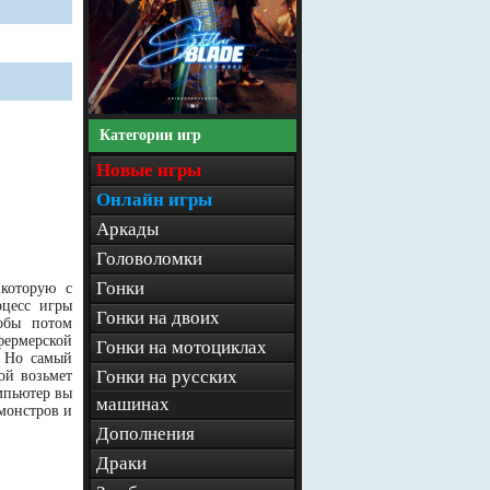
Категории игр
Новые игры
Онлайн игры
Аркады
Головоломки
Гонки
 которую с
оцесс игры
Гонки на двоих
тобы потом
фермерской
Гонки на мотоциклах
. Но самый
Гонки на русских
ой возьмет
мпьютер вы
машинах
 монстров и
Дополнения
Драки