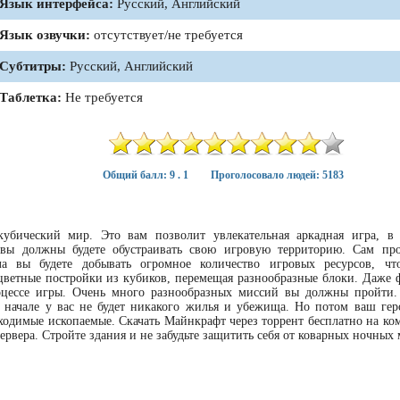
Язык интерфейса:
Русский, Английский
Язык озвучки:
отсутствует/не требуется
Субтитры:
Русский, Английский
Таблетка:
Не требуется
Общий балл: 9 . 1
Проголосовало людей: 5183
кубический мир. Это вам позволит увлекательная аркадная игра, в
 вы должны будете обустраивать свою игровую территорию. Сам пр
ла вы будете добывать огромное количество игровых ресурсов, ч
ь цветные постройки из кубиков, перемещая разнообразные блоки. Даже 
роцессе игры. Очень много разнообразных миссий вы должны пройти
 начале у вас не будет никакого жилья и убежища. Но потом ваш гер
бходимые ископаемые. Скачать Майнкрафт через торрент бесплатно на ко
ервера. Стройте здания и не забудьте защитить себя от коварных ночных