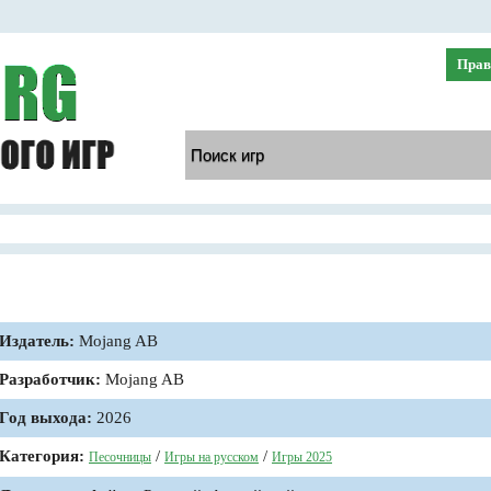
Прав
Издатель:
Mojang AB
Разработчик:
Mojang AB
Год выхода:
2026
Категория:
/
/
Песочницы
Игры на русском
Игры 2025