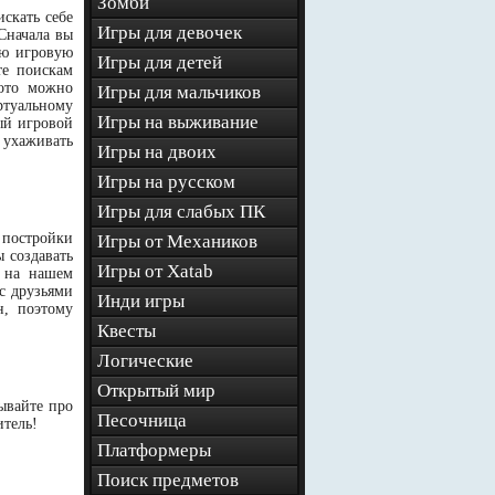
Зомби
искать себе
Игры для девочек
Сначала вы
ою игровую
Игры для детей
те поискам
лото можно
Игры для мальчиков
ртуальному
Игры на выживание
ый игровой
ы ухаживать
Игры на двоих
Игры на русском
Игры для слабых ПК
 постройки
Игры от Механиков
 создавать
Игры от Xatab
о на нашем
с друзьями
Инди игры
н, поэтому
Квесты
Логические
Открытый мир
ывайте про
Песочница
итель!
Платформеры
Поиск предметов