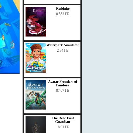
Rubinite
0.553 ГБ
Waterpark Simulator
2.34 ГБ
Avatar Frontiers of
Pandora
87.07 ГБ
The Relic First
Guardian
18.91 ГБ