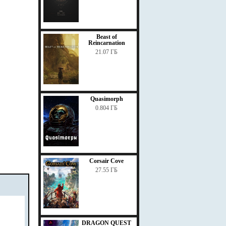
Beast of
Reincarnation
21.07 ГБ
Quasimorph
0.804 ГБ
Corsair Cove
27.55 ГБ
DRAGON QUEST