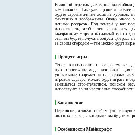
В данной игре вам дается полная свобода д
компаньонов. Так будет проще и веселее. 
будете строить жилые дома из кубиков, а
фантазию и воображение. Очень много р
ценных ресурсов. Под землей у вас поя
использовать, чтоб затем изготовить 
квадратному миру и наслаждайтесь созд
этап вы будете получать бонусы для разви
за своим огородом – там можно будет выра
Процесс игры
Теперь ваш основной персонаж сможет даже
нужно постоянно модернизировать. Для эт
уникальные сооружения на игровых лока
игровом сервере, можно будет играть в о
заниматься строительством, поиском ре
используйте ваши креативные способности
Заключение
Переносясь, а такую необычную игровую В
опасных врагов, с которыми вы будете встр
Особенности Майнкрафт