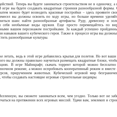
ействий. Теперь вы будете заниматься строительством не в одиночку, а 
В игре вы будете создавать квадратные строения разнообразной формы. 
 затем можно будет возводить красивые постройки – здесь проявите св
емесел вы должны освоить по ходу игры, но больше времени уделяй
виться шанс найти разнообразные артефакты. Руду, древесину и зо
для себя необычные виды оружия. Еще просто перемещайтесь по ви
анными вашим персонажем постройками. За каждый успешно пройденн
тия навыков вашего кубического героя. Также в процессе игры вы должн
стить разнообразные культуры.
 летать, ведь в этой игре добавились крылья для полетов. Но вот ваши
ого вы должны правильно научиться размещать квадратные блоки, чтобы
циях. В игре Майнкрафт, скачать торрент которой можно бесплатн
диночном режиме, а можно испробовать кооперативный режим и вместе 
сурсов, приручением животных. Кубический игровой мир безграниче
, чтобы создавать настоящие игровые строительные шедевры.
селенную, вы сможете заниматься всем, чем угодно. Только вот не заб
ечаться на протяжении всех игровых миссий. Удачи вам, землекоп и стро