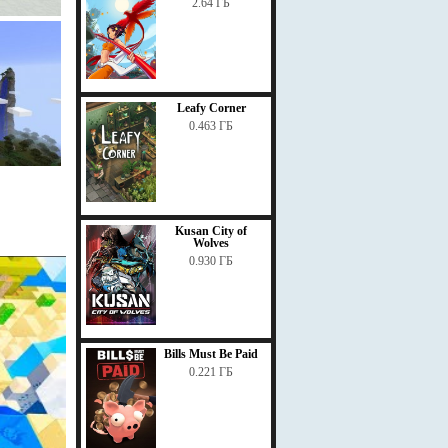
2.64 ГБ
Leafy Corner
0.463 ГБ
Kusan City of
Wolves
0.930 ГБ
Bills Must Be Paid
0.221 ГБ