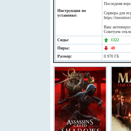
Последняя верс
Инструкция по
Сервера для иг
установке:
https://tmonitor
Ваш антивирус 
Советуем отклю
Сиды:
1322
Пиры:
48
Размер:
0.970 ГБ