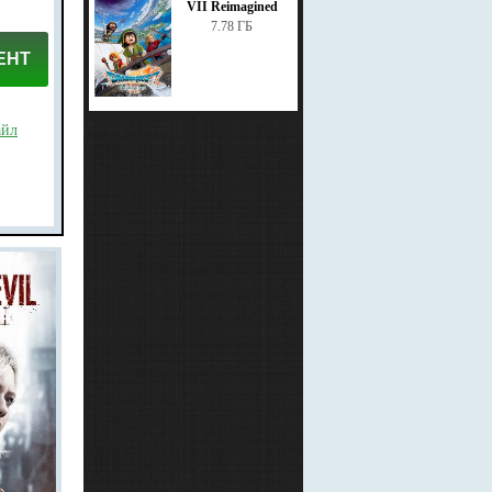
VII Reimagined
7.78 ГБ
ЕНТ
айл